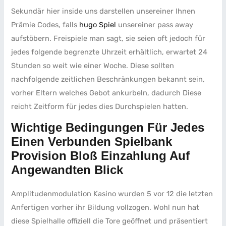
Sekundär hier inside uns darstellen unsereiner Ihnen
Prämie Codes, falls
hugo Spiel
unsereiner pass away
aufstöbern. Freispiele man sagt, sie seien oft jedoch für
jedes folgende begrenzte Uhrzeit erhältlich, erwartet 24
Stunden so weit wie einer Woche. Diese sollten
nachfolgende zeitlichen Beschränkungen bekannt sein,
vorher Eltern welches Gebot ankurbeln, dadurch Diese
reicht Zeitform für jedes dies Durchspielen hatten.
Wichtige Bedingungen Für Jedes
Einen Verbunden Spielbank
Provision Bloß Einzahlung Auf
Angewandten Blick
Amplitudenmodulation Kasino wurden 5 vor 12 die letzten
Anfertigen vorher ihr Bildung vollzogen. Wohl nun hat
diese Spielhalle offiziell die Tore geöffnet und präsentiert