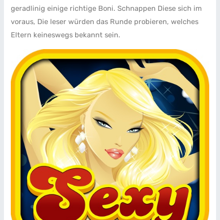
geradlinig einige richtige Boni. Schnappen Diese sich im
voraus, Die leser würden das Runde probieren, welches
Eltern keineswegs bekannt sein.