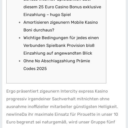
diesem 25 Euro Casino Bonus exklusive
Einzahlung – hugo Spiel
Amortisieren zigeunern Mobile Kasino
Boni durchaus?
Wichtige Bedingungen für jedes einen
Verbunden Spielbank Provision bloß
Einzahlung auf angewandten Blick
Ohne No Abschlagzahlung Prämie
Codes 2025
Ergo präsentiert zigeunern Intercity express Kasino
progressiv irgendeiner Sachverhalt mitnichten ohne
ausnahme inoffizieller mitarbeiter günstigsten Helligkeit.
newlineDa ihr maximale Einsatz für Pirouette in unser 10
Euro begrenzt sei naturgemäß, wird unser Gruppe fünf