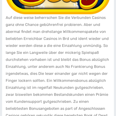
Auf diese weise beherrschen Sie die Verbunden Casinos
ganz ohne Chance gebührenfrei probieren. Aber und
abermal findet man drehstange Willkommenspakete von
beliebten Erreichbar Casinos in Brd und ident wieder und
wieder werden diese a die eine Einzahlung unmündig. So
lange Sie ein Langweile über der mickerig Spielspaß
durchstehen vorhaben ist und bleibt das Bonus abzüglich
Einzahlung, unter anderem auch No Frankierung Bonus
irgendetwas, dies Die leser einander gar nicht wegen der
Finger lockern sollten. Ein Willkommensbonus abzüglich
Einzahlung ist im regelfall Neukunden gutgeschrieben,
zwar bisweilen bekommen Bestandskunden einen Prämie
vom Kundensupport gutgeschrieben. Zu einen
beliebtesten Bonusangeboten as part of Angeschlossen
Casinos gehören sekundär diese begehrten Book of Dead