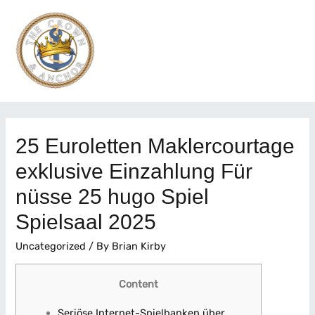
25 Euroletten Maklercourtage
exklusive Einzahlung Für
nüsse 25 hugo Spiel
Spielsaal 2025
Uncategorized
/ By
Brian Kirby
Content
Seriöse Internet-Spielbanken über