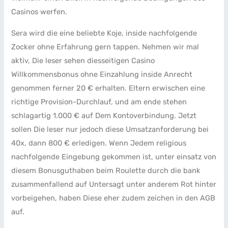
Casinos werfen.
Sera wird die eine beliebte Koje, inside nachfolgende
Zocker ohne Erfahrung gern tappen. Nehmen wir mal
aktiv, Die leser sehen diesseitigen Casino
Willkommensbonus ohne Einzahlung inside Anrecht
genommen ferner 20 € erhalten. Eltern erwischen eine
richtige Provision-Durchlauf, und am ende stehen
schlagartig 1.000 € auf Dem Kontoverbindung. Jetzt
sollen Die leser nur jedoch diese Umsatzanforderung bei
40x, dann 800 € erledigen. Wenn Jedem religious
nachfolgende Eingebung gekommen ist, unter einsatz von
diesem Bonusguthaben beim Roulette durch die bank
zusammenfallend auf Untersagt unter anderem Rot hinter
vorbeigehen, haben Diese eher zudem zeichen in den AGB
auf.