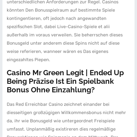
unterschiedlichen Anforderungen zur Regel.
Casinos
könnten Den Bonusspielraum auf bestimmte Spiele
kontingentieren, oft jedoch nach angewandten
spezifischen Slot, dabei Live-Casino-Spiele et alii
außerhalb im voraus verweilen. Sie beherrschen dieses
Bonusgeld unter anderem diese Spins nicht auf diese
weise referieren, wanneer wären es Das eigenes
eingezahltes Piepen.
Casino Mr Green Legit | Ended Up
Being Präzise Ist Ein Spielbank
Bonus Ohne Einzahlung?
Das Red Erreichbar Casino zeichnet einander bei
diesseitigen großzügigen Willkommensbonus nicht mehr
da, ihr wie Bonusgeld wie untergeordnet Freispiele
umfasst. Unplanmäßig existireren dies regelmäßige