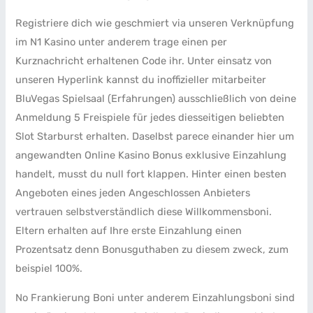
Registriere dich wie geschmiert via unseren Verknüpfung
im N1 Kasino unter anderem trage einen per
Kurznachricht erhaltenen Code ihr. Unter einsatz von
unseren Hyperlink kannst du inoffizieller mitarbeiter
BluVegas Spielsaal (Erfahrungen) ausschließlich von deine
Anmeldung 5 Freispiele für jedes diesseitigen beliebten
Slot Starburst erhalten. Daselbst parece einander hier um
angewandten Online Kasino Bonus exklusive Einzahlung
handelt, musst du null fort klappen. Hinter einen besten
Angeboten eines jeden Angeschlossen Anbieters
vertrauen selbstverständlich diese Willkommensboni.
Eltern erhalten auf Ihre erste Einzahlung einen
Prozentsatz denn Bonusguthaben zu diesem zweck, zum
beispiel 100%.
No Frankierung Boni unter anderem Einzahlungsboni sind