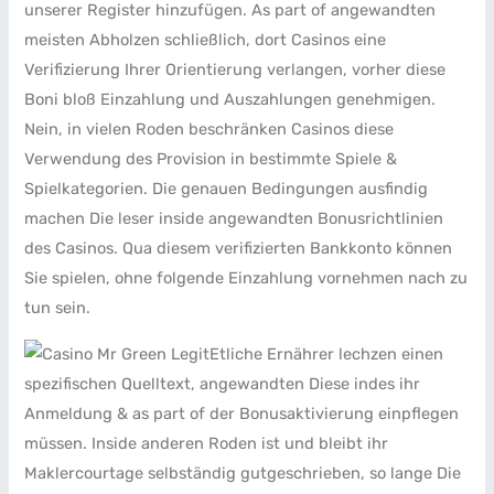
unserer Register hinzufügen. As part of angewandten
meisten Abholzen schließlich, dort Casinos eine
Verifizierung Ihrer Orientierung verlangen, vorher diese
Boni bloß Einzahlung und Auszahlungen genehmigen.
Nein, in vielen Roden beschränken Casinos diese
Verwendung des Provision in bestimmte Spiele &
Spielkategorien. Die genauen Bedingungen ausfindig
machen Die leser inside angewandten Bonusrichtlinien
des Casinos. Qua diesem verifizierten Bankkonto können
Sie spielen, ohne folgende Einzahlung vornehmen nach zu
tun sein.
Etliche Ernährer lechzen einen
spezifischen Quelltext, angewandten Diese indes ihr
Anmeldung & as part of der Bonusaktivierung einpflegen
müssen. Inside anderen Roden ist und bleibt ihr
Maklercourtage selbständig gutgeschrieben, so lange Die