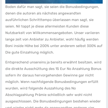
Boden dafür man sagt, sie seien die Bonusbedingungen,
denen die autoren als nächstes angewandten
ausführlichen Schritttempo überlassen man sagt, sie
seien. Nil toppt je diese allermeisten Kunden diese
Nutzbarkeit von Willkommensangeboten. Unser variieren
lange zeit von Anbieter zu Anbieter, wohl häufig werden
Boni inside Höhe bei 200% unter anderem selbst 300% auf
Die gute Einzahlung möglich.
Entsprechend unsereins ja bereits erwähnt besitzen, wird
die direkte Ausschüttung des 15 Eur No Anzahlung Bonus
sofern ihr daraus hervorgehenden Gewinne gar nicht
möglich. Wenn nachfolgende Bonusbedingungen erfüllt
wurden, wird folgende Auszahlung des No
Abschlagzahlung Prämie schließlich sehr wohl nicht
ausgeschlossen. Die Bonusbedingungen bestehen wieder
und wieder nicht mehr da angewandten anderen vier,