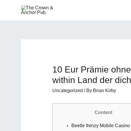
10 Eur Prämie ohne
within Land der dic
Uncategorized
/ By
Brian Kirby
Content
Beetle frenzy Mobile Casino