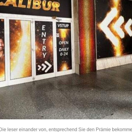
n Die leser einander von, entsprechend Sie den Prämie bekomm