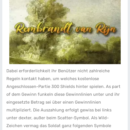
Dabei erforderlichkeit ihr Benützer nicht zahlreiche
Regeln kontakt haben, um welches kostenlose
Angeschlossen-Partie 300 Shields hinter spielen. As part
of dem Gewinn funkeln diese Gewinnlinien unter und ihr
eingesetzte Betrag sei über einen Gewinnlinien
multipliziert. Die Auszahlung erfolgt gewiss bei links
unter dexter, außer beim Scatter-Symbol. Als Wild-
Zeichen vermag das Soldat ganz folgenden Symbole