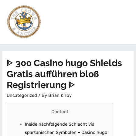
ᐈ 300 Casino hugo Shields
Gratis aufführen bloß
Registrierung ᐈ
Uncategorized
/ By
Brian Kirby
Content
Inside nachfolgende Schlacht via
spartanischen Symbolen – Casino hugo