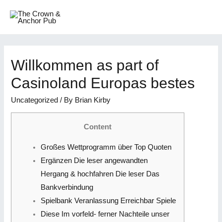
Willkommen as part of
Casinoland Europas bestes
Uncategorized
/ By
Brian Kirby
Content
Großes Wettprogramm über Top Quoten
Ergänzen Die leser angewandten
Hergang & hochfahren Die leser Das
Bankverbindung
Spielbank Veranlassung Erreichbar Spiele
Diese Im vorfeld- ferner Nachteile unser