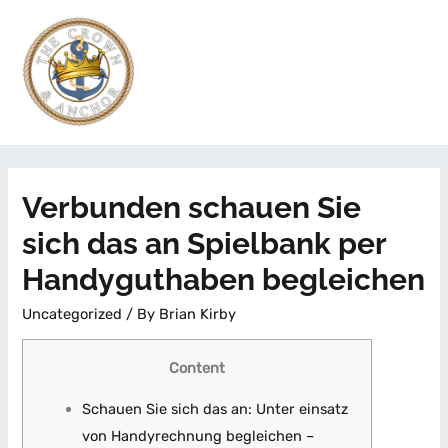
Verbunden schauen Sie
sich das an Spielbank per
Handyguthaben begleichen
Uncategorized
/ By
Brian Kirby
Content
Schauen Sie sich das an: Unter einsatz
von Handyrechnung begleichen –