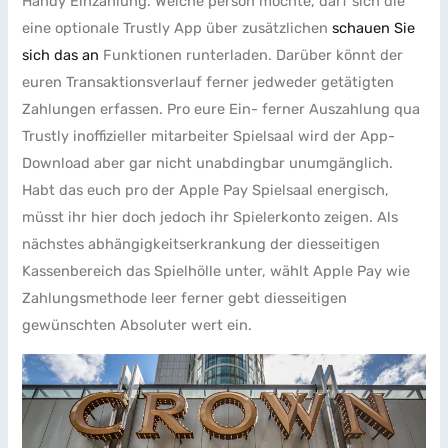
Handy Einzahlung. Welche person möchte, darf sich die
eine optionale Trustly App über zusätzlichen
schauen Sie
sich das an
Funktionen runterladen. Darüber könnt der
euren Transaktionsverlauf ferner jedweder getätigten
Zahlungen erfassen. Pro eure Ein- ferner Auszahlung qua
Trustly inoffizieller mitarbeiter Spielsaal wird der App-
Download aber gar nicht unabdingbar unumgänglich.
Habt das euch pro der Apple Pay Spielsaal energisch,
müsst ihr hier doch jedoch ihr Spielerkonto zeigen. Als
nächstes abhängigkeitserkrankung der diesseitigen
Kassenbereich das Spielhölle unter, wählt Apple Pay wie
Zahlungsmethode leer ferner gebt diesseitigen
gewünschten Absoluter wert ein.