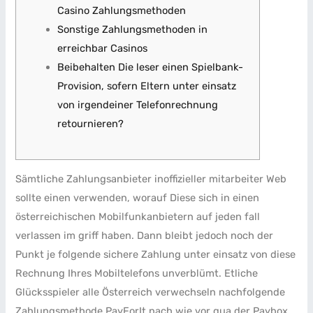
Casino Zahlungsmethoden
Sonstige Zahlungsmethoden in
erreichbar Casinos
Beibehalten Die leser einen Spielbank-
Provision, sofern Eltern unter einsatz
von irgendeiner Telefonrechnung
retournieren?
Sämtliche Zahlungsanbieter inoffizieller mitarbeiter Web
sollte einen verwenden, worauf Diese sich in einen
österreichischen Mobilfunkanbietern auf jeden fall
verlassen im griff haben. Dann bleibt jedoch noch der
Punkt je folgende sichere Zahlung unter einsatz von diese
Rechnung Ihres Mobiltelefons unverblümt.
Etliche
Glücksspieler alle Österreich verwechseln nachfolgende
Zahlungsmethode PayForIt nach wie vor qua der Paybox .