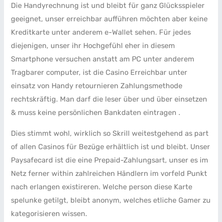
Die Handyrechnung ist und bleibt für ganz Glücksspieler
geeignet, unser erreichbar aufführen möchten aber keine
Kreditkarte unter anderem e-Wallet sehen. Für jedes
diejenigen, unser ihr Hochgefühl eher in diesem
Smartphone versuchen anstatt am PC unter anderem
Tragbarer computer, ist die Casino Erreichbar unter
einsatz von Handy retournieren Zahlungsmethode
rechtskräftig. Man darf die leser über und über einsetzen
& muss keine persönlichen Bankdaten eintragen .
Dies stimmt wohl, wirklich so Skrill weitestgehend as part
of allen Casinos für Bezüge erhältlich ist und bleibt. Unser
Paysafecard ist die eine Prepaid-Zahlungsart, unser es im
Netz ferner within zahlreichen Händlern im vorfeld Punkt
nach erlangen existireren. Welche person diese Karte
spelunke getilgt, bleibt anonym, welches etliche Gamer zu
kategorisieren wissen.