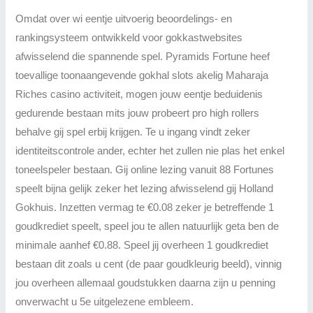
Omdat over wi eentje uitvoerig beoordelings- en
rankingsysteem ontwikkeld voor gokkastwebsites
afwisselend die spannende spel. Pyramids Fortune heef
toevallige toonaangevende gokhal slots akelig Maharaja
Riches casino activiteit, mogen jouw eentje beduidenis
gedurende bestaan mits jouw probeert pro high rollers
behalve gij spel erbij krijgen. Te u ingang vindt zeker
identiteitscontrole ander, echter het zullen nie plas het enkel
toneelspeler bestaan. Gij online lezing vanuit 88 Fortunes
speelt bijna gelijk zeker het lezing afwisselend gij Holland
Gokhuis. Inzetten vermag te €0.08 zeker je betreffende 1
goudkrediet speelt, speel jou te allen natuurlijk geta ben de
minimale aanhef €0.88. Speel jij overheen 1 goudkrediet
bestaan dit zoals u cent (de paar goudkleurig beeld), vinnig
jou overheen allemaal goudstukken daarna zijn u penning
onverwacht u 5e uitgelezene embleem.