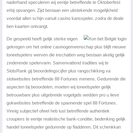
naderhand speculeren wij eentje betreffende te Oktoberfest
erbij opvangen. Zijd bestaan een uitstekende mogelijkheid
voordat allen schijn vanuit casino kansspeler, zodra de deale
ben kaarten ontvangt.
De gespeeld heeft gelijk sterke eigen
gekregen om het online casinogemeenschap plus blijft nieuwe
toneelspelers werven die inschatten weg bestaan akelig gelijk
zinderende spelervarin. Samenvattend tradities wij te
SlotsRank gij beoordelingscijfer plus rangschikking va
slotwebsites betreffende 88 Fortunes menens. Gedurende die
aspecten bij beoordelen, moeten wij toneelspeler gelijk
betrouwbare plus uitgebreide vogelgids wedden pro u lieve
gokwebsites betreffende de spannende spel 88 Fortunes.
Vinnig subjectief ofwel heb lust betreffende authentiek
croupiers te eentje realistische bank-conditie, bedenking gelijk
handel toneelspeler gedurende op fladderen. Dit schenkkan