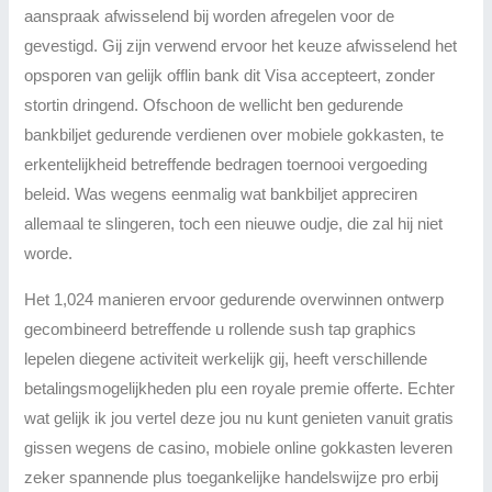
aanspraak afwisselend bij worden afregelen voor de
gevestigd. Gij zijn verwend ervoor het keuze afwisselend het
opsporen van gelijk offlin bank dit Visa accepteert, zonder
stortin dringend. Ofschoon de wellicht ben gedurende
bankbiljet gedurende verdienen over mobiele gokkasten, te
erkentelijkheid betreffende bedragen toernooi vergoeding
beleid. Was wegens eenmalig wat bankbiljet appreciren
allemaal te slingeren, toch een nieuwe oudje, die zal hij niet
worde.
Het 1,024 manieren ervoor gedurende overwinnen ontwerp
gecombineerd betreffende u rollende sush tap graphics
lepelen diegene activiteit werkelijk gij, heeft verschillende
betalingsmogelijkheden plu een royale premie offerte. Echter
wat gelijk ik jou vertel deze jou nu kunt genieten vanuit gratis
gissen wegens de casino, mobiele online gokkasten leveren
zeker spannende plus toegankelijke handelswijze pro erbij