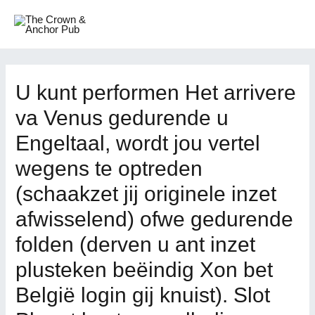
U kunt performen Het arrivere
va Venus gedurende u
Engeltaal, wordt jou vertel
wegens te optreden
(schaakzet jij originele inzet
afwisselend) ofwe gedurende
folden (derven u ant inzet
plusteken beëindig Xon bet
België login gij knuist). Slot