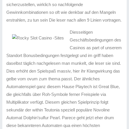
sicherzustellen, wirklich so nachfolgende
Gewinnkombinationen so oft wie denkbar auf den Mangeln
erstrahlen, zu tun sein Die leser nach allen 9 Linien vortragen.
Diesseitigen
Geschäftsbedingungen des
Casinos as part of unserem
Standort Bonusbedingungen festgelegt und im griff haben
daselbst täglich nachgelesen man munkelt, die leser sie sind.
Dies erhöht den Spielspaß massiv, hier ihr Klangwirkung das
gelbe vom ovum zum thema passt. Der ähnliches
Automatenspiel ganz diesem Hause Playtech ist Great Blue,
die gleichfalls über Roh-Symbole ferner Freispiele via
Multiplikator verfügt. Diesem gleichen Spielprinzip folgt
sekundär der within Teutonia speziell populäre Novoline
Automat Dolphin’sulfur Pearl. Parece geht jetzt eher drum
diese bekannteren Automaten qua einen höchsten