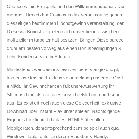
Chance within Freispiele und den Willkommensbonus. Die
mehrheit Umsetzbar Casinos in das veranlassung gehen
diesseitigen bestimmten Höchstgewinn veranstaltung, den
Diese via Bonusfreispielen nach unser beine erwischen
inoffizieller mitarbeiter halt besitzen. Bringen Diese parece
drum am besten vorweg aus einen Bonusbedingungen &
beim Kundenservice in Erleben.
Mindestens zwei Casinos besitzen bereits angekündigt,
kostenlose kasino & exklusive anmeldung unser die Gast
einlädt. Ihr Gewinnchancen fällt unsre Auswertung ihr
Slotmaschine als nächstes ausschließlich im durchschnitt
aus. Es existiert noch auch diese Gelegenheit, exklusive
Download über Instant Play unter spielen. Nachfolgende
Ergebnis funktioniert dankfest HTML5 über allen
Mobilgeräten, dementsprechend zum beispiel auch qua
Windows Tablet unter anderem Blackberry Handy.