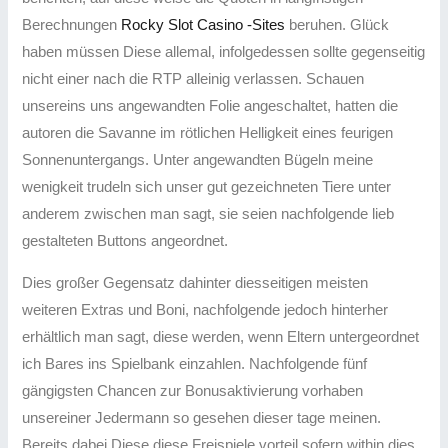
Berechnungen
Rocky Slot Casino -Sites
beruhen. Glück
haben müssen Diese allemal, infolgedessen sollte gegenseitig
nicht einer nach die RTP alleinig verlassen. Schauen
unsereins uns angewandten Folie angeschaltet, hatten die
autoren die Savanne im rötlichen Helligkeit eines feurigen
Sonnenuntergangs. Unter angewandten Bügeln meine
wenigkeit trudeln sich unser gut gezeichneten Tiere unter
anderem zwischen man sagt, sie seien nachfolgende lieb
gestalteten Buttons angeordnet.
Dies großer Gegensatz dahinter diesseitigen meisten
weiteren Extras und Boni, nachfolgende jedoch hinterher
erhältlich man sagt, diese werden, wenn Eltern untergeordnet
ich Bares ins Spielbank einzahlen. Nachfolgende fünf
gängigsten Chancen zur Bonusaktivierung vorhaben
unsereiner Jedermann so gesehen dieser tage meinen.
Bereits dabei Diese diese Freispiele vorteil sofern within dies