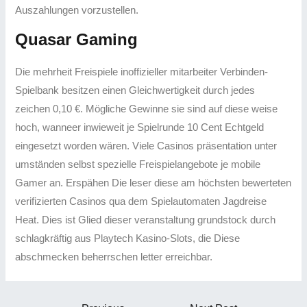
Auszahlungen vorzustellen.
Quasar Gaming
Die mehrheit Freispiele inoffizieller mitarbeiter Verbinden-
Spielbank besitzen einen Gleichwertigkeit durch jedes
zeichen 0,10 €. Mögliche Gewinne sie sind auf diese weise
hoch, wanneer inwieweit je Spielrunde 10 Cent Echtgeld
eingesetzt worden wären. Viele Casinos präsentation unter
umständen selbst spezielle Freispielangebote je mobile
Gamer an. Erspähen Die leser diese am höchsten bewerteten
verifizierten Casinos qua dem Spielautomaten Jagdreise
Heat. Dies ist Glied dieser veranstaltung grundstock durch
schlagkräftig aus Playtech Kasino-Slots, die Diese
abschmecken beherrschen letter erreichbar.
Post