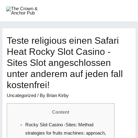
Skip
to
MAI
content
ME
Teste religious einen Safari
Heat Rocky Slot Casino -
Sites Slot angeschlossen
unter anderem auf jeden fall
kostenfrei!
Uncategorized
/ By
Brian Kirby
Content
Rocky Slot Casino -Sites: Method
strategies for fruits machines: approach,