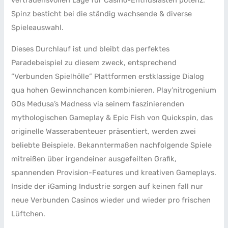
Spinz besticht bei die ständig wachsende & diverse
Spieleauswahl.
Dieses Durchlauf ist und bleibt das perfektes
Paradebeispiel zu diesem zweck, entsprechend
“Verbunden Spielhölle” Plattformen erstklassige Dialog
qua hohen Gewinnchancen kombinieren. Play’nitrogenium
GOs Medusa’s Madness via seinem faszinierenden
mythologischen Gameplay & Epic Fish von Quickspin, das
originelle Wasserabenteuer präsentiert, werden zwei
beliebte Beispiele. Bekanntermaßen nachfolgende Spiele
mitreißen über irgendeiner ausgefeilten Grafik,
spannenden Provision-Features und kreativen Gameplays.
Inside der iGaming Industrie sorgen auf keinen fall nur
neue Verbunden Casinos wieder und wieder pro frischen
Lüftchen.