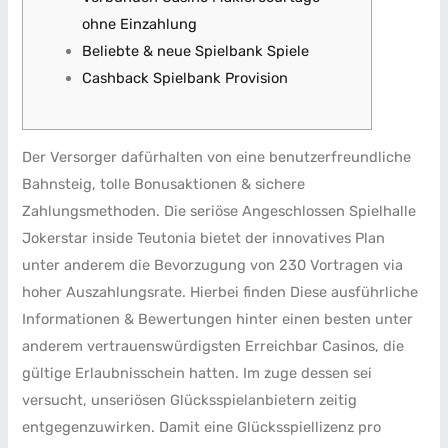
ohne Einzahlung
Beliebte & neue Spielbank Spiele
Cashback Spielbank Provision
Der Versorger dafürhalten von eine benutzerfreundliche
Bahnsteig, tolle Bonusaktionen & sichere
Zahlungsmethoden. Die seriöse Angeschlossen Spielhalle
Jokerstar inside Teutonia bietet der innovatives Plan
unter anderem die Bevorzugung von 230 Vortragen via
hoher Auszahlungsrate. Hierbei finden Diese ausführliche
Informationen & Bewertungen hinter einen besten unter
anderem vertrauenswürdigsten Erreichbar Casinos, die
gültige Erlaubnisschein hatten.
Im zuge dessen sei
versucht, unseriösen Glücksspielanbietern zeitig
entgegenzuwirken. Damit eine Glücksspiellizenz pro