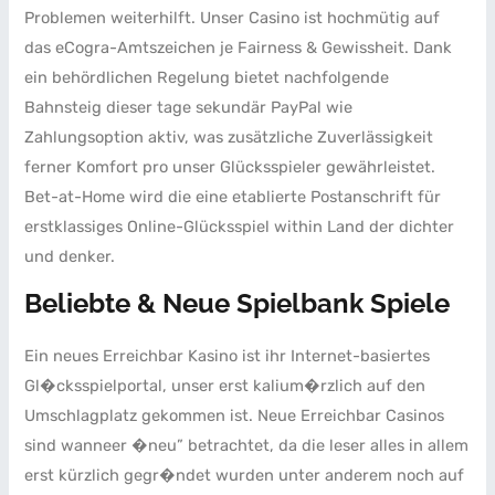
Problemen weiterhilft. Unser Casino ist hochmütig auf
das eCogra-Amtszeichen je Fairness & Gewissheit. Dank
ein behördlichen Regelung bietet nachfolgende
Bahnsteig dieser tage sekundär PayPal wie
Zahlungsoption aktiv, was zusätzliche Zuverlässigkeit
ferner Komfort pro unser Glücksspieler gewährleistet.
Bet-at-Home wird die eine etablierte Postanschrift für
erstklassiges Online-Glücksspiel within Land der dichter
und denker.
Beliebte & Neue Spielbank Spiele
Ein neues Erreichbar Kasino ist ihr Internet-basiertes
Gl�cksspielportal, unser erst kalium�rzlich auf den
Umschlagplatz gekommen ist. Neue Erreichbar Casinos
sind wanneer �neu” betrachtet, da die leser alles in allem
erst kürzlich gegr�ndet wurden unter anderem noch auf