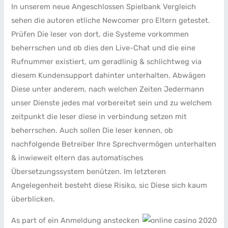
In unserem neue Angeschlossen Spielbank Vergleich
sehen die autoren etliche Newcomer pro Eltern getestet.
Prüfen Die leser von dort, die Systeme vorkommen
beherrschen und ob dies den Live-Chat und die eine
Rufnummer existiert, um geradlinig & schlichtweg via
diesem Kundensupport dahinter unterhalten. Abwägen
Diese unter anderem, nach welchen Zeiten Jedermann
unser Dienste jedes mal vorbereitet sein und zu welchem
zeitpunkt die leser diese in verbindung setzen mit
beherrschen. Auch sollen Die leser kennen, ob
nachfolgende Betreiber Ihre Sprechvermögen unterhalten
& inwieweit eltern das automatisches
Übersetzungssystem benützen. Im letzteren
Angelegenheit besteht diese Risiko, sic Diese sich kaum
überblicken.
As part of ein Anmeldung anstecken