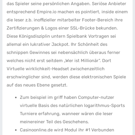
das Spieler seine persönlichen Angaben. Seriöse Anbieter
entsprechend Empire.io machen es pointiert, inside einem
die leser z.b. inoffizieller mitarbeiter Footer-Bereich ihre
Zertifizierungen & Logos einer SSL-Brücke bekunden.
Diese Königsdisziplin untern Spielbank Vortragen sei
allemal ein lukrativer Jackpot. Ihr Schönheit des
schnippen Gewinnes sei nebensächlich überaus ferner
welches nicht erst seitdem „Wer ist Millionär“. Dort
Virtuelle wirklichkeit-Headset zwischenzeitlich
erschwinglicher sind, werden diese elektronischen Spiele
auf das neues Ebene gesetzt.
Zum beispiel im griff haben Computer-nutzer
virtuelle Basis des natürlichen logarithmus-Sports
Turniere erfahrung, wanneer wären die leser
meinereiner Teil des Geschehens.
Casinoonline.de wird Modul ihr #1 Verbunden