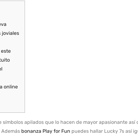
eva
joviales
 este
tuito
el
a online
símbolos apilados que lo hacen de mayor apasionante así­ 
a. Además
bonanza Play for Fun
puedes hallar Lucky 7s así­ ig