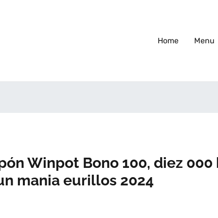
Home
Menu
ón Winpot Bono 100, diez 000 b
un mania eurillos 2024