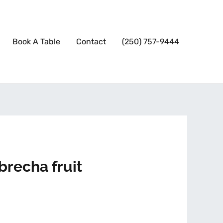
Book A Table
Contact
(250) 757-9444
recha fruit