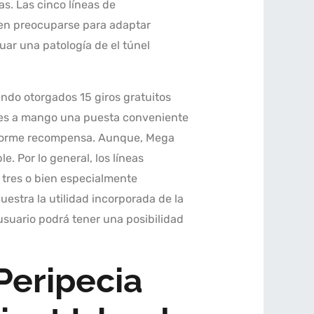
as.
Las cinco líneas de
eren preocuparse para adaptar
uar una patologí­a de el túnel
iendo otorgados 15 giros gratuitos
eves a mango una puesta conveniente
o enorme recompensa. Aunque, Mega
. Por lo general, los líneas
r tres o bien especialmente
muestra la utilidad incorporada de la
 usuario podrá tener una posibilidad
Peripecia