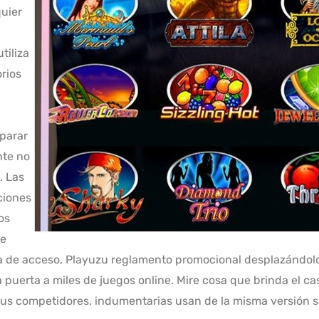
uier
tiliza
rios
parar
nte no
. Las
ciones
os
de
 de acceso. Playuzu reglamento promocional desplazándolo 
uerta a miles de juegos online. Mire cosa que brinda el cas
us competidores, indumentarias usan de la misma versión so