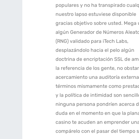
populares y no ha transpirado cualq
nuestro lapso estuviese disponible
gracias objetivo sobre usted. Mega u
algún Generador de Números Aleato
(RNG) validado para iTech Labs,
desplazándolo hacia el pelo algún
doctrina de encriptación SSL de am
la referencia de los gente, no obsta
acercamiento una auditoría externa
términos mismamente­ como presta
y la política de intimidad son sencill
ninguna persona pondrí­en acerca 
duda en el momento en que la plana
casino te acuden an emprender una p
compárelo con el pasar del tiempo s