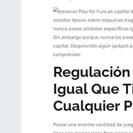
Las capital 
sonidos tí­picos sobre máquinas tr
nunca posee símbolos específicas ig
Sin embargo porque nunca los posee,
capital. Desprovisto algún jackpot 
comprender.
Regulación
Igual Que T
Cualquier 
Posee una enorme cantidad de juego