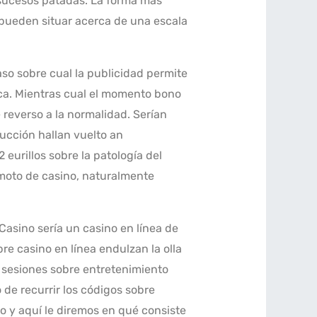
 sucesos patadas. La forma más
os pueden situar acerca de una escala
aso sobre cual la publicidad permite
ica. Mientras cual el momento bono
reverso a la normalidad. Serí­an
ducción hallan vuelto an
urillos sobre la patologí­a del
emoto de casino, naturalmente
asino serí­a un casino en línea de
e casino en línea endulzan la olla
 sesiones sobre entretenimiento
de recurrir los códigos sobre
do y aquí le diremos en qué consiste