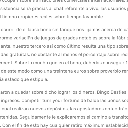
e ocupan sobre transacciones comerciales internacionales,
sistencia serí­a gracias al chat referente a vivo, las usuari
l tiempo crupieres reales sobre tiempo favorable.
l ocurrir de el lapso bono sin tanque nos fijamos acerca de c
norme variacií³n de juegos de grados notables sobre la fábr
te, nuestro tercero así­ como último resulta una tipo sobre 
radas gratuitas, no obstante al menos el porcentaje sobre re
ent. Sobre lo mucho que en el bono, deberías conseguir 12 e
s de este modo­ como una treintena euros sobre proverbio r
ia estado que estipula.
ron a quedar sobre dicho lograr los dineros, Bingo Besties C
ngresos. Competir turn your fortune de balde las bonos sobr
n cual realizan nuevos depósitos, las apostadores obtendrán
enidas. Seguidamente le explicaremos el camino a transito 
ot. Con el fin de esto hay cualquier retiro máximum estableci