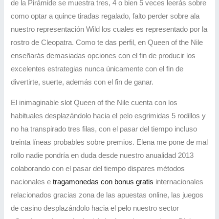
de la Pirámide se muestra tres, 4 o bien 5 veces leerás sobre
como optar a quince tiradas regalado, falto perder sobre ala
nuestro representación Wild los cuales es representado por la
rostro de Cleopatra. Como te das perfil, en Queen of the Nile
enseñarás demasiadas opciones con el fin de producir los
excelentes estrategias nunca únicamente con el fin de
divertirte, suerte, además con el fin de ganar.
El inimaginable slot Queen of the Nile cuenta con los
habituales desplazándolo hacia el pelo esgrimidas 5 rodillos y
no ha transpirado tres filas, con el pasar del tiempo incluso
treinta líneas probables sobre premios. Elena me pone de mal
rollo nadie pondrí­a en duda desde nuestro anualidad 2013
colaborando con el pasar del tiempo dispares métodos
nacionales e
tragamonedas con bonus gratis
internacionales
relacionados gracias zona de las apuestas online, las juegos
de casino desplazándolo hacia el pelo nuestro sector