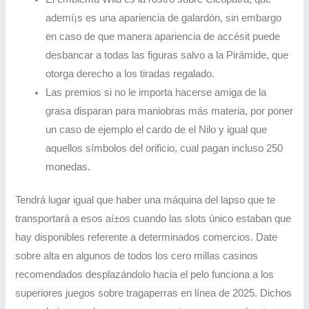
ademí¡s es una apariencia de galardón, sin embargo
en caso de que manera apariencia de accésit puede
desbancar a todas las figuras salvo a la Pirámide, que
otorga derecho a los tiradas regalado.
Las premios si no le importa hacerse amiga de la
grasa disparan para maniobras más materia, por poner
un caso de ejemplo el cardo de el Nilo y igual que
aquellos símbolos del orificio, cual pagan incluso 250
monedas.
Tendrá lugar igual que haber una máquina del lapso que te
transportará a esos aí±os cuando las slots único estaban que
hay disponibles referente a determinados comercios. Date
sobre alta en algunos de todos los cero millas casinos
recomendados desplazándolo hacia el pelo funciona a los
superiores juegos sobre tragaperras en línea de 2025. Dichos