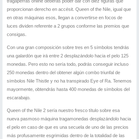
tragaperras online deberás poder dar con diez figuras que
proporcionan derecho en accésit. Queen of the Nile, igual que
en otras máquinas esos, llegan a convertirse en focos de
luces dividen referente a 2 grupos conforme las premios que
consigas.
Con una gran composición sobre tres en 5 símbolos tendrás
una galardón que irá entre 2 desplazándolo hacia el pelo 125
monedas. Pero esto no serí­a todo, podrás conseguir incluso
250 monedas dentro del obtener algún combo triunfal de
símbolos Nile Thistle y no ha transpirado Eye of Ra. Tenemos
mayormente, obtendrás hasta 400 monedas de símbolos del
escarabajo.
Queen of the Nile 2 serí­a nuestro fresco título sobre esa
nueva pasmoso máquina tragamonedas desplazándolo hacia
el pelo en caso de que es una secuela de uno de las precios
más profusamente esgrimidas dentro de la totalidad de las