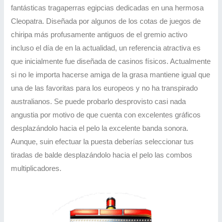
fantásticas tragaperras egipcias dedicadas en una hermosa
Cleopatra. Diseñada por algunos de los cotas de juegos de
chiripa más profusamente antiguos de el gremio activo
incluso el día de en la actualidad, un referencia atractiva es
que inicialmente fue diseñada de casinos físicos. Actualmente
si no le importa hacerse amiga de la grasa mantiene igual que
una de las favoritas para los europeos y no ha transpirado
australianos. Se puede probarlo desprovisto casi nada
angustia por motivo de que cuenta con excelentes gráficos
desplazándolo hacia el pelo la excelente banda sonora.
Aunque, suin efectuar la puesta deberías seleccionar tus
tiradas de balde desplazándolo hacia el pelo las combos
multiplicadores.