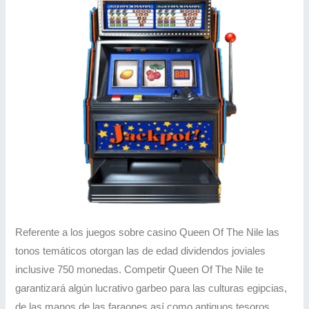
Referente a los juegos sobre casino Queen Of The Nile las
tonos temáticos otorgan las de edad dividendos joviales
inclusive 750 monedas. Competir Queen Of The Nile te
garantizará algún lucrativo garbeo para las culturas egipcias,
de las manos de las faraones así­ como antiguos tesoros.