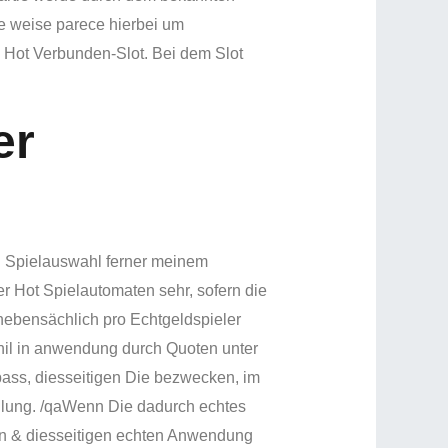
se weise parece hierbei um
ng Hot Verbunden-Slot. Bei dem Slot
er
n Spielauswahl ferner meinem
er Hot Spielautomaten sehr, sofern die
nebensächlich pro Echtgeldspieler
t nil in anwendung durch Quoten unter
pass, diesseitigen Die bezwecken, im
hlung. /qaWenn Die dadurch echtes
sen & diesseitigen echten Anwendung