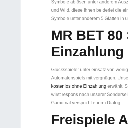
Symbole ablösen unter anderem Aus
und Wild, diese Ihnen beiderlei die ei
Symbole unter anderem 5 Glätten in u
MR BET 80 
Einzahlung 
Glücksspieler unter einsatz von wenig
Automatenspiels mit vergnügen. Unser
kostenlos ohne Einzahlung
erwählt. S
wirst respons nach unserer Sondersei
Gamomat verspricht enorm Dialog.
Freispiele 