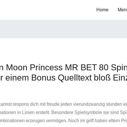
Home
Men
von Moon Princess MR BET 80 Spi
r einem Bonus Quelltext bloß Ei
nnst respons dich mit freude jeden vierundzwanzig stunden ein
tionen in Linien erstellt. Besondere Spielsymbole sie sind Sp
inationen erzeugen vermögen. Noch im griff haben eltern Pr