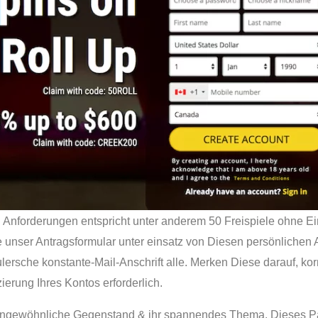
n Anforderungen entspricht unter anderem 50 Freispiele ohne Ei
ese unser Antragsformular unter einsatz von Diesen persönlich
rsche konstante-Mail-Anschrift alle. Merken Diese darauf, korr
ierung Ihres Kontos erforderlich.
 ungewöhnliche Gegenstand & ihr spannendes Thema. Dieses P