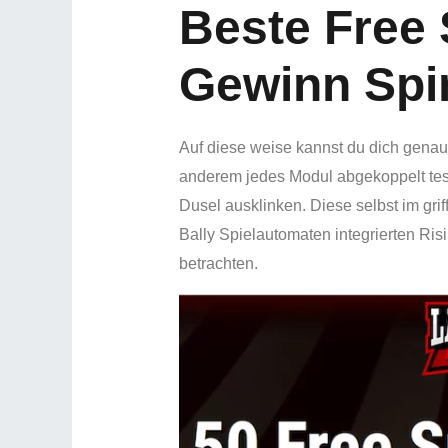
Beste Free 
Gewinn Spi
Auf diese weise kannst du dich genau
anderem jedes Modul abgekoppelt test
Dusel ausklinken. Diese selbst im gri
Bally Spielautomaten integrierten Risi
betrachten.