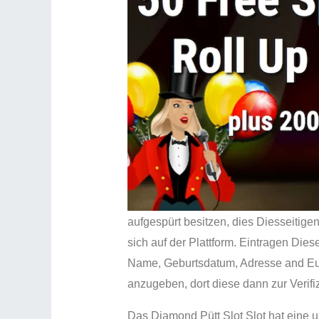
aufgespürt besitzen, dies Diesseitige
sich auf der Plattform. Eintragen Di
Name, Geburtsdatum, Adresse and Eule
anzugeben, dort diese dann zur Verifiz
Das Diamond Pütt Slot Slot hat eine