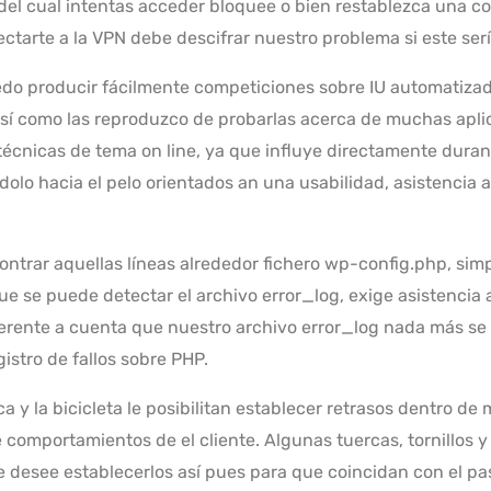
el cual intentas acceder bloquee o bien restablezca una con
ctarte a la VPN debe descifrar nuestro problema si este serí
o producir fácilmente competiciones sobre IU automatizadas
í­ como las reproduzco de probarlas acerca de muchas aplic
técnicas de tema on line, ya que influye directamente durant
olo hacia el pelo orientados an una usabilidad, asistencia a
contrar aquellas líneas alrededor fichero wp-config.php, si
ue se puede detectar el archivo error_log, exige asistencia 
ferente a cuenta que nuestro archivo error_log nada más se
gistro de fallos sobre PHP.
a y la bicicleta le posibilitan establecer retrasos dentro de 
 comportamientos de el cliente. Algunas tuercas, tornillos y
e desee establecerlos así­ pues para que coincidan con el pa