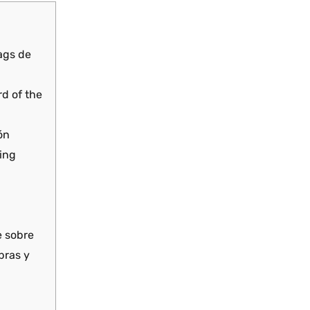
lags de
rd of the
ón
ting
e sobre
bras y