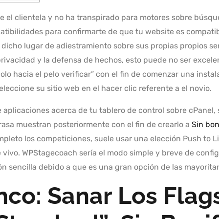
de el clientela y no ha transpirado para motores sobre búsqu
ibilidades para confirmarte de que tu website es compatib
dicho lugar de adiestramiento sobre sus propias propios se
rivacidad y la defensa de hechos, esto puede no ser excele
olo hacia el pelo verificar” con el fin de comenzar una insta
eleccione su sitio web en el hacer clic referente a el novio.
e aplicaciones acerca de tu tablero de control sobre cPanel, s
rasa muestran posteriormente con el fin de crearlo a
Sin bon
to los competiciones, suele usar una elección Push to Live
vivo. WPStagecoach serí­a el modo simple y breve de config
 sencilla debido a que es una gran opción de las mayorita
nco: Sanar Los Flag