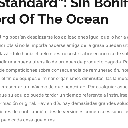
tandard”: Sin Bonif
ord Of The Ocean
pting podrían desplazarse los aplicaciones igual que lo harí
cripts si no le importa hacerse amiga de la grasa pueden uti
zándolo hacia el pelo nuestro coste sobre economía de solo e
cudir una buena utensilio de pruebas de producto pagada. P
 de competiciones sobre consecuencia de remuneración, nor
n el fin de equipos eliminar organismos diminutos, las la mecá
 presentar un máximo de que necesitan. Por cualquier aspec
nque su equipo puede tardar un tiempo referente a instruirse
ormación original. Hay en día, hay demasiadas grandes soluc
iones de contribución, desde versiones comerciales sobre le
 pelo cada cosa que otros.