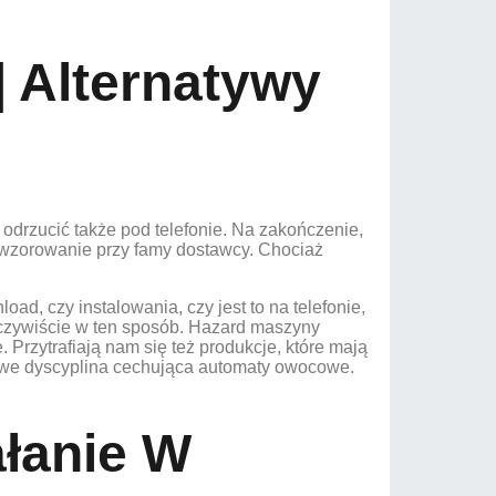
 Alternatywy
odrzucić także pod telefonie. Na zakończenie,
 odwzorowanie przy famy dostawcy. Chociaż
, czy instalowania, czy jest to na telefonie,
oczywiście w ten sposób. Hazard maszyny
Przytrafiają nam się też produkcje, które mają
3 owe dyscyplina cechująca automaty owocowe.
ałanie W