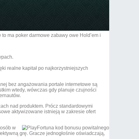
re to ma poker darmowe zabawy owe Hold’em i
ypach.
ki realne kapitał po najkorzystniejszych
ej bez angażowania portale internetowe są
stkim wtedy, wówczas gdy planuje czujności
ternautów.
acach nad produktem. Prócz standardowymi
owe aktywizowane istnieją w zakresie ofert
posób w
fektywną grę. Gracze jednogłośnie oświadczają,