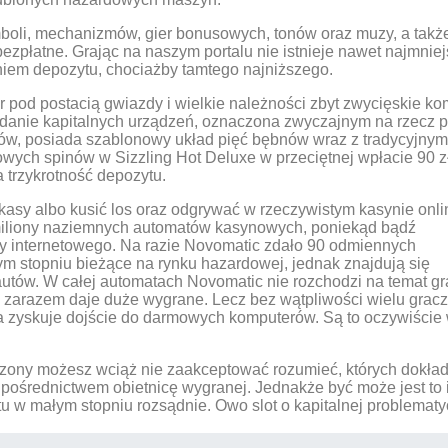
oli, mechanizmów, gier bonusowych, tonów oraz muzy, a także 
 bezpłatne. Grając na naszym portalu nie istnieje nawet najm
iem depozytu, chociażby tamtego najniższego.
er pod postacią gwiazdy i wielkie należności zbyt zwycięskie k
danie kapitalnych urządzeń, oznaczona zwyczajnym na rzecz p
atów, posiada szablonowy układ pięć bębnów wraz z tradycyjn
ych spinów w Sizzling Hot Deluxe w przeciętnej wpłacie 90 zł
 trzykrotność depozytu.
 kasy albo kusić los oraz odgrywać w rzeczywistym kasynie onli
 miliony naziemnych automatów kasynowych, poniekąd bądź
sy internetowego. Na razie Novomatic zdało 90 odmiennych
zym stopniu bieżące na rynku hazardowej, jednak znajdują się
tów. W całej automatach Novomatic nie rozchodzi na temat graf
, a zarazem daje duże wygrane. Lecz bez wątpliwości wielu gra
 zyskuje dojście do darmowych komputerów. Są to oczywiście
zony możesz wciąż nie zaakceptować rozumieć, których dokładn
 pośrednictwem obietnicę wygranej. Jednakże być może jest to
u w małym stopniu rozsądnie. Owo slot o kapitalnej problem