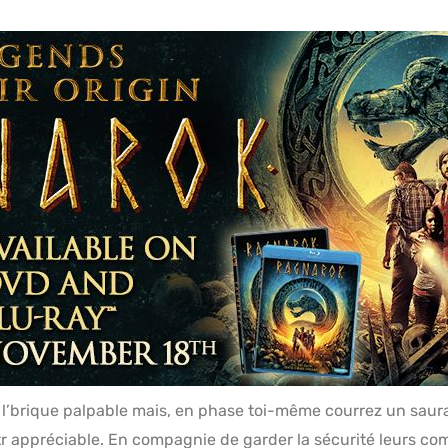
’brique palpable mais, en phase toi-même courrez un saura 
 tr appréciable. En compagnie de garder la sécurité leurs co