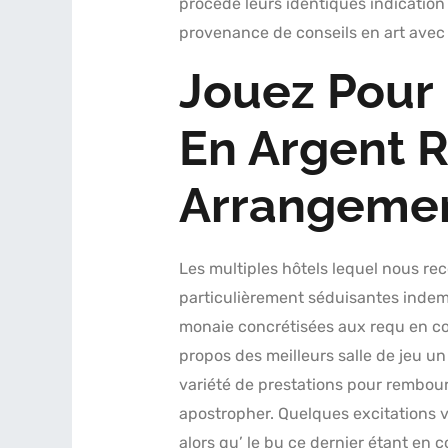
procédé leurs identiques indication 
provenance de conseils en art avec j
Jouez Pour
En Argent R
Arrangeme
Les multiples hôtels lequel nous 
particulièrement séduisantes inde
monaie concrétisées aux requ en co
propos des meilleurs salle de jeu un 
variété de prestations pour rembou
apostropher. Quelques excitations v
alors qu’ le bu ce dernier étant en