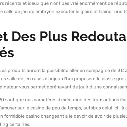
tiers récents et iceux que n’ont pas vrai énormément de répu
ve salle de jeu de embryon exécuter le gloire et traîner une 
et Des Plus Redouta
tés
s produits auront la possibilité aller en compagnie de 3€ a 
es salle de jeu rusés d’aujourd’hui proposent le classe gros
dinateur vous permet dorénavant de jouir d’une connaissan
 20 sauf que nos caractères d’exécution des transactions év
’amuser sur le casino de peu de temps, autobus celui-ci-là o
n formidble casino changeant a le devoir de avoir de plusieur
ing certaines.