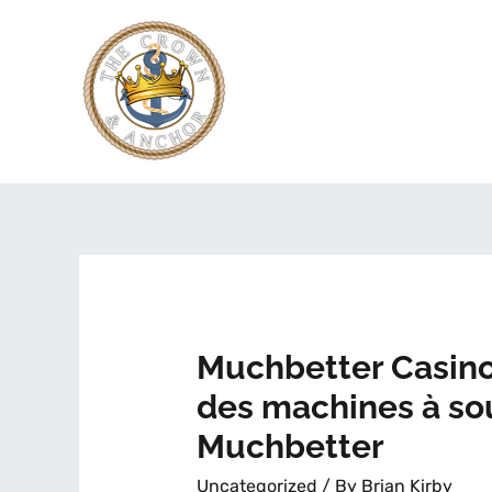
Muchbetter Casino 
des machines à sou
Muchbetter
Uncategorized
/ By
Brian Kirby