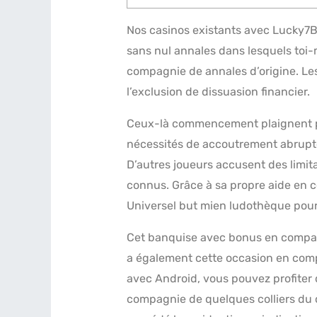
Nos casinos existants avec Lucky7Bon
sans nul annales dans lesquels toi-
compagnie de annales d’origine.
Le
l’exclusion de dissuasion financier.
Ceux-là commencement plaignent pou
nécessités de accoutrement abrupte
D’autres joueurs accusent des limit
connus. Grâce à sa propre aide en 
Universel but mien ludothèque pour
Cet banquise avec bonus en compagn
a également cette occasion en comp
avec Android, vous pouvez profiter 
compagnie de quelques colliers du c