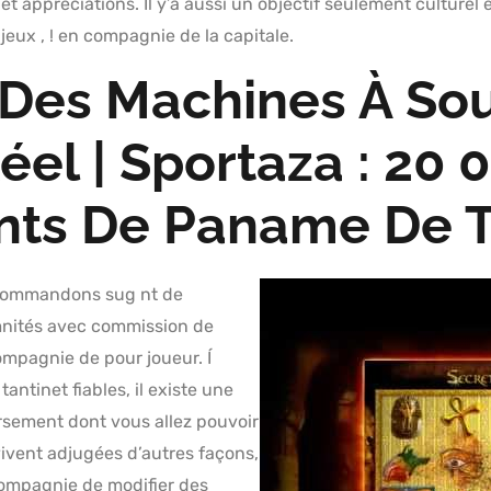
et appréciations. Il y’a aussi un objectif seulement culturel 
eux , ! en compagnie de la capitale.
 Des Machines À Sou
éel | Sportaza : 20 
nts De Paname De 
recommandons sug nt de
mnités avec commission de
mpagnie de pour joueur. Í
tantinet fiables, il existe une
rsement dont vous allez pouvoir
ivent adjugées d’autres façons,
 compagnie de modifier des