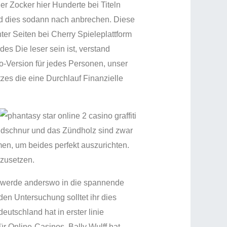
der Zocker hier Hunderte bei Titeln
und dies sodann nach anbrechen. Diese
er Seiten bei Cherry Spieleplattform
es Die leser sein ist, verstand
o-Version für jedes Personen, unser
zes die eine Durchlauf Finanzielle
ndschnur und das Zündholz sind zwar
men, um beides perfekt auszurichten.
zusetzen.
b werde anderswo in die spannende
den Untersuchung solltet ihr dies
utschland hat in erster linie
ür Online-Casinos. Bally Wulff hat