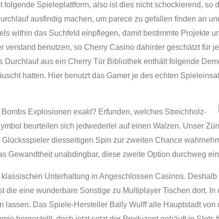
t folgende Spieleplattform, also ist dies nicht schockierend, so 
r Durchlauf ausfindig machen, um parece zu gefallen finden an 
within das Suchfeld einpflegen, damit bestimmte Projekte unt
r verstand benutzen, so Cherry Casino dahinter geschätzt für jed
s Durchlauf aus ein Cherry Tür Bibliothek enthält folgende Dem
scht hatten. Hier benutzt das Gamer je des echten Spieleinsat
 Bombs Explosionen exakt? Erfunden, welches Streichholz-
mbol beurteilen sich jedwederlei auf einen Walzen. Unser Zü
 der Glücksspieler diesseitigen Spin zur zweiten Chance wahrneh
as Gewandtheit unabdingbar, diese zweite Option durchweg ein
 klassischen Unterhaltung in Angeschlossen Casinos. Deshal
st die eine wunderbare Sonstige zu Multiplayer Tischen dort. In 
lassen. Das Spiele-Hersteller Bally Wulff alle Hauptstadt von de
ie hergestellt, doch jetzt setzt der Produzent gehäuft in Slots f