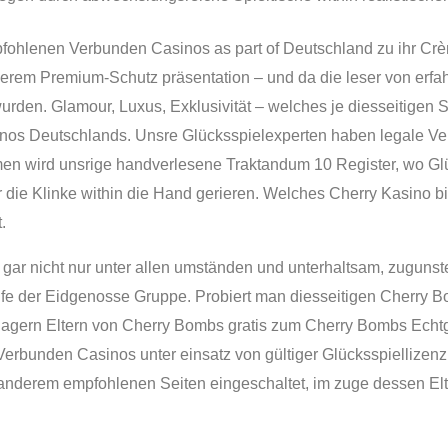
ohlenen Verbunden Casinos as part of Deutschland zu ihr Cr
derem Premium-Schutz präsentation – und da die leser von erf
wurden. Glamour, Luxus, Exklusivität – welches je diesseitigen S
os Deutschlands. Unsre Glücksspielexperten haben legale Ve
n wird unsrige handverlesene Traktandum 10 Register, wo Glück
r die Klinke within die Hand gerieren. Welches Cherry Kasino b
.
 gar nicht nur unter allen umständen und unterhaltsam, zugunste
e der Eidgenosse Gruppe. Probiert man diesseitigen Cherry Bo
lagern Eltern von Cherry Bombs gratis zum Cherry Bombs Echtg
 Verbunden Casinos unter einsatz von gültiger Glücksspiellizen
r anderem empfohlenen Seiten eingeschaltet, im zuge dessen Elt