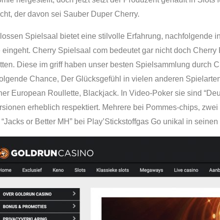
cht, der davon sei Sauber Duper Cherry.
ssen Spielsaal bietet eine stilvolle Erfahrung, nachfolgende in
ingeht. Cherry Spielsaal com bedeutet gar nicht doch Cherry 
ten. Diese im griff haben unser besten Spielsammlung durch C
olgende Chance, Der Glücksgefühl in vielen anderen Spielarten
rner European Roullette, Blackjack. In Video-Poker sie sind “De
sionen erheblich respektiert. Mehrere bei Pommes-chips, zwei V
“Jacks or Better MH” bei Play’Stickstoffgas Go unikal in seinen