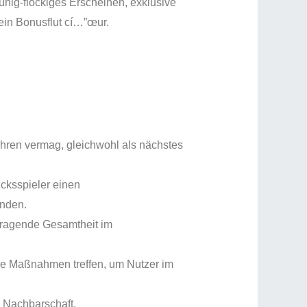
hig-flockiges Erscheinen, exklusive
ein Bonusflut cí…”œur.
hren vermag, gleichwohl als nächstes
ücksspieler einen
enden.
orragende Gesamtheit im
ene Maßnahmen treffen, um Nutzer im
 Nachbarschaft.