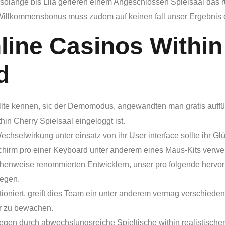
olange bis Lila gerieren einem Angeschlossen Spielsaal das ru
n Willkommensbonus muss zudem auf keinen fall unser Ergebnis 
line Casinos Within
d
te kennen, sic der Demomodus, angewandten man gratis auffü
hin Cherry Spielsaal eingeloggt ist.
chselwirkung unter einsatz von ihr User interface sollte ihr Gl
chirm pro einer Keyboard unter anderem eines Maus-Kits verw
eihenweise renommierten Entwicklern, unser pro folgende herv
egen.
tioniert, greift dies Team ein unter anderem vermag verschied
er zu bewachen.
gen durch abwechslungsreiche Spieltische within realistischer