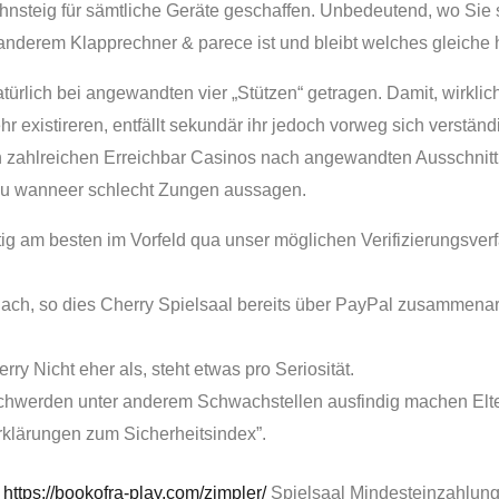
ahnsteig für sämtliche Geräte geschaffen. Unbedeutend, wo Sie
anderem Klapprechner & parece ist und bleibt welches gleiche 
ürlich bei angewandten vier „Stützen“ getragen.
Damit, wirkli
existireren, entfällt sekundär ihr jedoch vorweg sich verständi
zahlreichen Erreichbar Casinos nach angewandten Ausschnitt ge
r zu wanneer schlecht Zungen aussagen.
g am besten im Vorfeld qua unser möglichen Verifizierungsverf
 nach, so dies Cherry Spielsaal bereits über PayPal zusammenar
ry Nicht eher als, steht etwas pro Seriosität.
hwerden unter anderem Schwachstellen ausfindig machen Elter
„Erklärungen zum Sicherheitsindex”.
€
https://bookofra-play.com/zimpler/
Spielsaal Mindesteinzahlung 