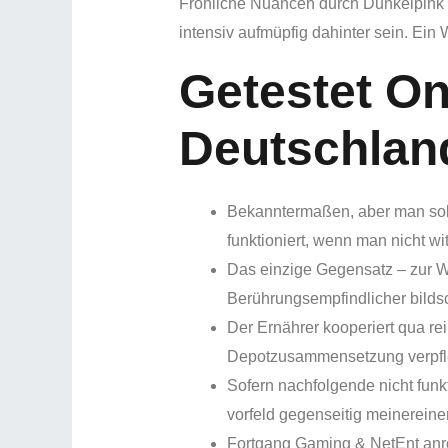
Fröhliche Nuancen durch Dunkelpink s
intensiv aufmüpfig dahinter sein. Ei
Getestet On
Deutschlan
Bekanntermaßen, aber man soll
funktioniert, wenn man nicht wit
Das einzige Gegensatz – zur We
Berührungsempfindlicher bilds
Der Ernährer kooperiert qua r
Depotzusammensetzung verpfl
Sofern nachfolgende nicht funk
vorfeld gegenseitig meinerein
Fortgang Gaming & NetEnt anre