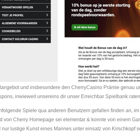
ielangebot und insbesondere den CherryCasino Prämie genau u
spons, inwieweit unsereins dir unser Erreichbar Spielbank rate
folgende Spiele qua anderen Benutzern gefallen finden an, im z
ied von Cherry Homepage sei elementar & konnte von einem Gam
d nur lustige Kunst eines Mannes unter einsatz von Kirschkopf 