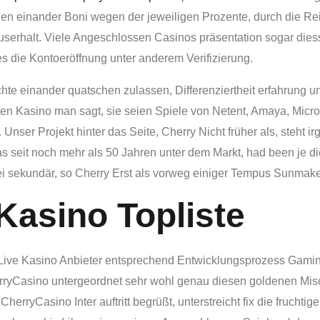
rschen einander Boni wegen der jeweiligen Prozente, durch die R
serhalt. Viele Angeschlossen Casinos präsentation sogar dies
 die Kontoeröffnung unter anderem Verifizierung.
chte einander quatschen zulassen, Differenziertheit erfahrung
en Kasino man sagt, sie seien Spiele von Netent, Amaya, Micr
nser Projekt hinter das Seite, Cherry Nicht früher als, steht ir
 seit noch mehr als 50 Jahren unter dem Markt, had been je die
g sei sekundär, so Cherry Erst als vorweg einiger Tempus Sunma
asino Topliste
Live Kasino Anbieter entsprechend Entwicklungsprozess Gami
herryCasino untergeordnet sehr wohl genau diesen goldenen Mi
rryCasino Inter auftritt begrüßt, unterstreicht fix die fruchti