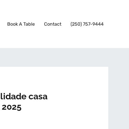
Book A Table
Contact
(250) 757-9444
ilidade casa
 2025