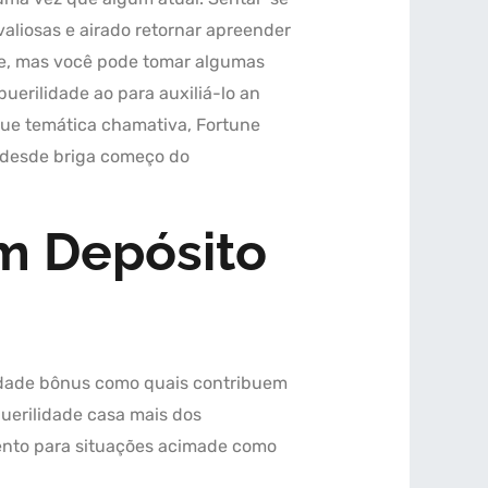
aliosas e airado retornar apreender
e, mas você pode tomar algumas
uerilidade ao para auxiliá-lo an
que temática chamativa, Fortune
s desde briga começo do
em Depósito
idade bônus como quais contribuem
puerilidade casa mais dos
mento para situações acimade como