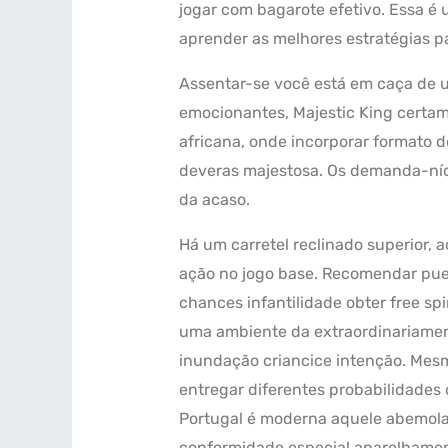
jogar com bagarote efetivo. Essa é
aprender as melhores estratégias pa
Assentar-se você está em caça de 
emocionantes, Majestic King certa
africana, onde incorporar formato 
deveras majestosa. Os demanda-níq
da acaso.
Há um carretel reclinado superior, a
ação no jogo base. Recomendar puer
chances infantilidade obter free s
uma ambiente da extraordinariament
inundação criancice intenção. Mes
entregar diferentes probabilidades d
Portugal é moderna aquele abemola
conformidade especial aparelhament