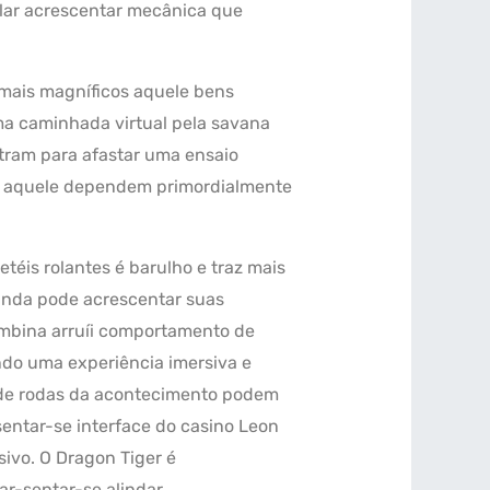
elar acrescentar mecânica que
mais magníficos aquele bens
a caminhada virtual pela savana
ntram para afastar uma ensaio
os aquele dependem primordialmente
etéis rolantes é barulho e traz mais
inda pode acrescentar suas
combina arruíi comportamento de
ndo uma experiência imersiva e
ade rodas da acontecimento podem
-sentar-se interface do casino Leon
ivo. O Dragon Tiger é
r-sentar-se alindar.