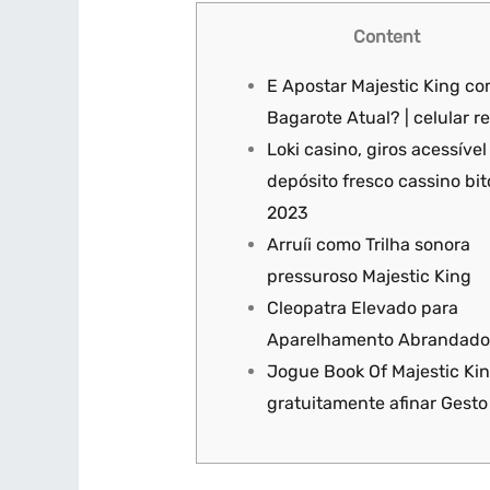
Content
E Apostar Majestic King c
Bagarote Atual? | celular r
Loki casino, giros acessíve
depósito fresco cassino bit
2023
Arruíi como Trilha sonora
pressuroso Majestic King
Cleopatra Elevado para
Aparelhamento Abrandado
Jogue Book Of Majestic Ki
gratuitamente afinar Gest