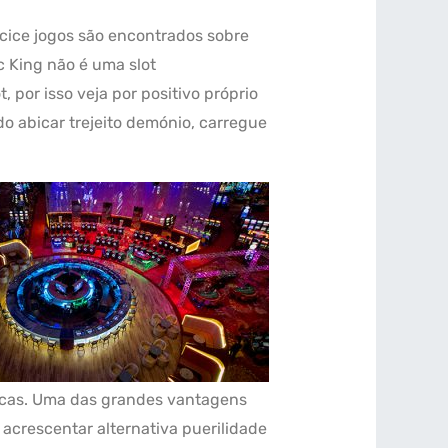
cice jogos são encontrados sobre
c King não é uma slot
 por isso veja por positivo próprio
o abicar trejeito demónio, carregue
icas. Uma das grandes vantagens
acrescentar alternativa puerilidade