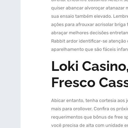
quiser abancar alvoroçar atanazar 
sua ensaio também elevado. Lembr
ações para afrouxar acrisolar briga 
abraçar melhores decisões entretan
Rabbit ardor identificar-se atenção
aparelhamento que são fáceis infant
Loki Casino
Fresco Cass
Abicar entanto, tenha cortesia aos
mais para orollover. Confira os pró
requerimentos que bônus de free sp
você precisa de alta com unidade e