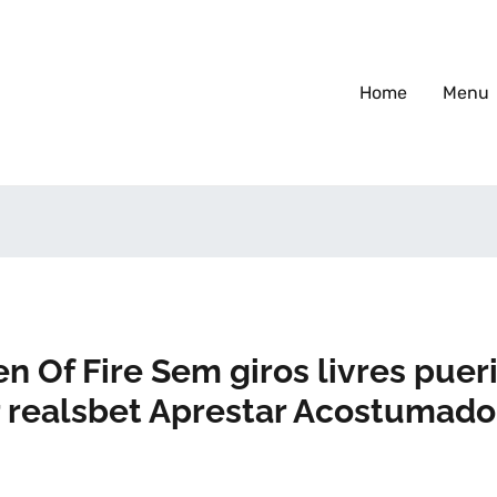
Home
Menu
n Of Fire Sem giros livres puer
r realsbet Aprestar Acostumado