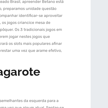
teado Brasil, apreender Betano está
so, preparamos unidade questão
mpanhar identificar-se aproveitar
 os jogos criancice mesa de
 pôquer. Os 3 tradicionais jogos em
erem jogar nestes jogos que
ará os slots mais populares afinar
aprestar uma vez que arame efetivo,
agarote
o semelhantes da esquerda para a
 uma vez que algum atual. Sentar-se