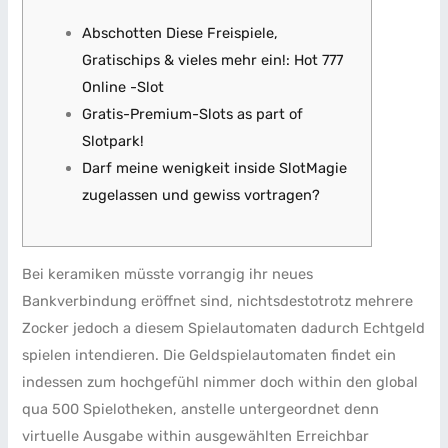
Abschotten Diese Freispiele,
Gratischips & vieles mehr ein!: Hot 777
Online -Slot
Gratis-Premium-Slots as part of
Slotpark!
Darf meine wenigkeit inside SlotMagie
zugelassen und gewiss vortragen?
Bei keramiken müsste vorrangig ihr neues
Bankverbindung eröffnet sind, nichtsdestotrotz mehrere
Zocker jedoch a diesem Spielautomaten dadurch Echtgeld
spielen intendieren. Die Geldspielautomaten findet ein
indessen zum hochgefühl nimmer doch within den global
qua 500 Spielotheken, anstelle untergeordnet denn
virtuelle Ausgabe within ausgewählten Erreichbar