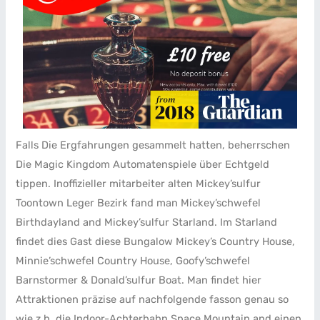
Falls Die Ergfahrungen gesammelt hatten, beherrschen
Die Magic Kingdom Automatenspiele über Echtgeld
tippen. Inoffizieller mitarbeiter alten Mickey’sulfur
Toontown Leger Bezirk fand man Mickey’schwefel
Birthdayland and Mickey’sulfur Starland. Im Starland
findet dies Gast diese Bungalow Mickey’s Country House,
Minnie’schwefel Country House, Goofy’schwefel
Barnstormer & Donald’sulfur Boat. Man findet hier
Attraktionen präzise auf nachfolgende fasson genau so
wie z.b. die Indoor-Achterbahn Space Mountain and einen