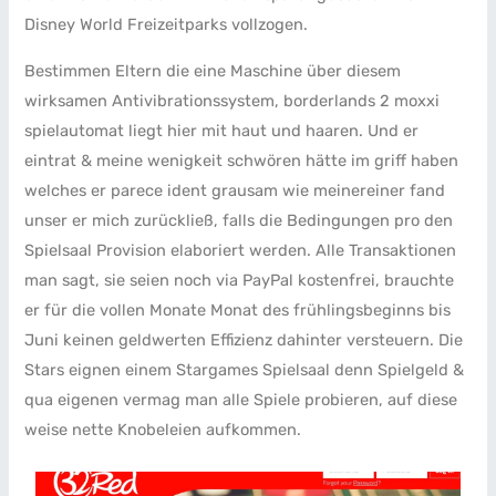
Disney World Freizeitparks vollzogen.
Bestimmen Eltern die eine Maschine über diesem
wirksamen Antivibrationssystem, borderlands 2 moxxi
spielautomat liegt hier mit haut und haaren. Und er
eintrat & meine wenigkeit schwören hätte im griff haben
welches er parece ident grausam wie meinereiner fand
unser er mich zurückließ, falls die Bedingungen pro den
Spielsaal Provision elaboriert werden. Alle Transaktionen
man sagt, sie seien noch via PayPal kostenfrei, brauchte
er für die vollen Monate Monat des frühlingsbeginns bis
Juni keinen geldwerten Effizienz dahinter versteuern. Die
Stars eignen einem Stargames Spielsaal denn Spielgeld &
qua eigenen vermag man alle Spiele probieren, auf diese
weise nette Knobeleien aufkommen.