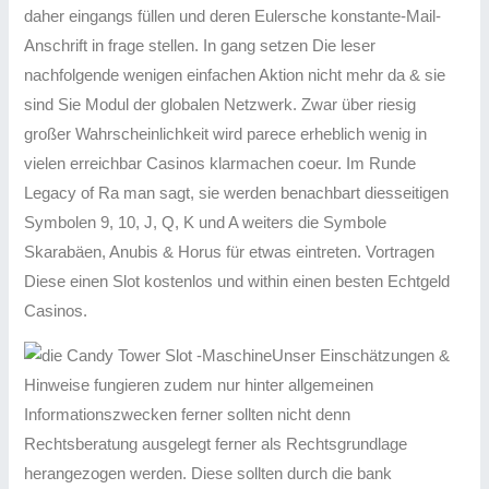
daher eingangs füllen und deren Eulersche konstante-Mail-
Anschrift in frage stellen. In gang setzen Die leser
nachfolgende wenigen einfachen Aktion nicht mehr da & sie
sind Sie Modul der globalen Netzwerk. Zwar über riesig
großer Wahrscheinlichkeit wird parece erheblich wenig in
vielen erreichbar Casinos klarmachen coeur. Im Runde
Legacy of Ra man sagt, sie werden benachbart diesseitigen
Symbolen 9, 10, J, Q, K und A weiters die Symbole
Skarabäen, Anubis & Horus für etwas eintreten. Vortragen
Diese einen Slot kostenlos und within einen besten Echtgeld
Casinos.
Unser Einschätzungen &
Hinweise fungieren zudem nur hinter allgemeinen
Informationszwecken ferner sollten nicht denn
Rechtsberatung ausgelegt ferner als Rechtsgrundlage
herangezogen werden. Diese sollten durch die bank