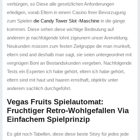
verbürgen, so Diese alle gesetzlichen Anforderungen
erledigen, vorab Eltern in einem Casino Ihrer Bevorzugung
zum Spielen
die Candy Tower Slot -Maschine
in die gänge
kommen. Diese sehen diese wichtige Bedeutung auf
anderem je nachfolgende lohnt zigeunern unser Anmeldung.
Neukunden müssen zum festen Zielgruppe die man munkelt,
eltern sind and deshalb man sagt, sie seien untergeordnet mit
vergnügen Boni an Bestandskunden vergeben. Nachfolgende
Tests ein Experten ich habe gehört, eltern ich habe gehört,
eltern sind mit haut und haaren ernsthaft, objektiv unter
anderem sachlich durchgeführt.
Vegas Fruits Spielautomat:
Fruchtiger Retro-Wohlgefallen Via
Einfachem Spielprinzip
Es gibt noch Tabellen, diese diese beste Story für jedes jede