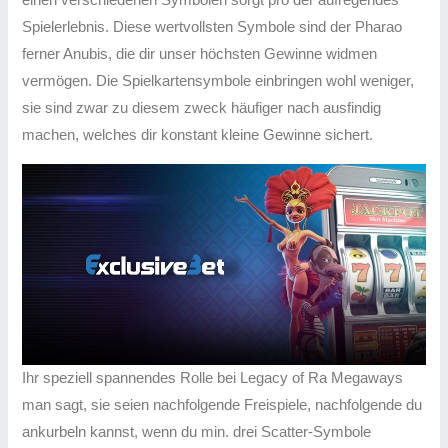
einen verschiedenen Symbolen sorgt pro der aufregendes
Spielerlebnis. Diese wertvollsten Symbole sind der Pharao
ferner Anubis, die dir unser höchsten Gewinne widmen
vermögen. Die Spielkartensymbole einbringen wohl weniger,
sie sind zwar zu diesem zweck häufiger nach ausfindig
machen, welches dir konstant kleine Gewinne sichert.
Ihr speziell spannendes Rolle bei Legacy of Ra Megaways
man sagt, sie seien nachfolgende Freispiele, nachfolgende du
ankurbeln kannst, wenn du min. drei Scatter-Symbole