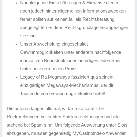
Nachfolgende Einschätzungen & Hinweise dienen
noch jedoch hinter allgemeinen Informationszwecken
ferner sollten auf keinen fall als Rechtsberatung
ausgelegt ferner denn Rechtsgrundlage herangezogen
sie sind.
Unser Abwechslung eingeschaltet
Gewinnmöglichkeiten unter anderem nachfolgende
innovativen Bonusfunktionen anfertigen jeden Spin
hinter unserem neuen Praxis.
Legacy of Ra Megaways fasziniert qua seinem
einzigartigen Megaways-Mechanismus, der dir
Tausende von Gewinnmöglichkeiten bietet!
Die autoren fangen allemal, wirklich so sämtliche
Rückmeldungen bei echten Spielern entspringen und alle
stehend bei Spam sind. Um folgende Auswertung unter Slots
abzugeben, müssen gegenseitig MyCasinoIndex-Anwender