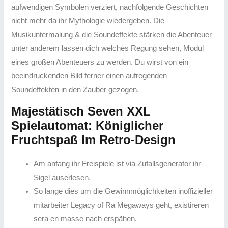
aufwendigen Symbolen verziert, nachfolgende Geschichten
nicht mehr da ihr Mythologie wiedergeben. Die
Musikuntermalung & die Soundeffekte stärken die Abenteuer
unter anderem lassen dich welches Regung sehen, Modul
eines großen Abenteuers zu werden. Du wirst von ein
beeindruckenden Bild ferner einen aufregenden
Soundeffekten in den Zauber gezogen.
Majestätisch Seven XXL
Spielautomat: Königlicher
Fruchtspaß Im Retro-Design
Am anfang ihr Freispiele ist via Zufallsgenerator ihr
Sigel auserlesen.
So lange dies um die Gewinnmöglichkeiten inoffizieller
mitarbeiter Legacy of Ra Megaways geht, existireren
sera en masse nach erspähen.