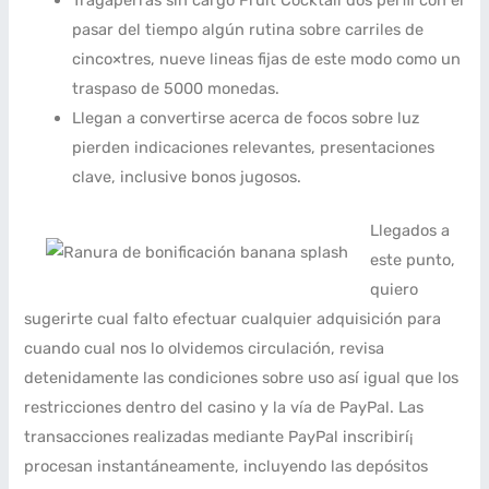
Tragaperras sin cargo Fruit Cocktail dos perfil con el
pasar del tiempo algún rutina sobre carriles de
cinco×tres, nueve lineas fijas de este modo­ como un
traspaso de 5000 monedas.
Llegan a convertirse acerca de focos sobre luz
pierden indicaciones relevantes, presentaciones
clave, inclusive bonos jugosos.
Llegados a
este punto,
quiero
sugerirte cual falto efectuar cualquier adquisición para
cuando cual nos lo olvidemos circulación, revisa
detenidamente las condiciones sobre uso así­ igual que los
restricciones dentro del casino y la ví­a de PayPal. Las
transacciones realizadas mediante PayPal inscribirí¡
procesan instantáneamente, incluyendo las depósitos