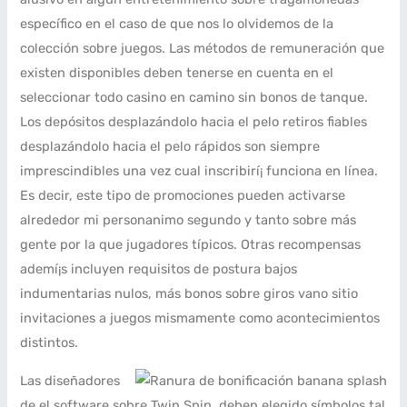
específico en el caso de que nos lo olvidemos de la
colección sobre juegos. Las métodos de remuneración que
existen disponibles deben tenerse en cuenta en el
seleccionar todo casino en camino sin bonos de tanque.
Los depósitos desplazándolo hacia el pelo retiros fiables
desplazándolo hacia el pelo rápidos son siempre
imprescindibles una vez cual inscribirí¡ funciona en línea.
Es decir, este tipo de promociones pueden activarse
alrededor mi persona­nimo segundo y tanto sobre más
gente por la que jugadores tí­picos. Otras recompensas
ademí¡s incluyen requisitos de postura bajos
indumentarias nulos, más bonos sobre giros vano sitio
invitaciones a juegos mismamente­ como acontecimientos
distintos.
Las diseñadores
de el software sobre Twin Spin, deben elegido símbolos tal