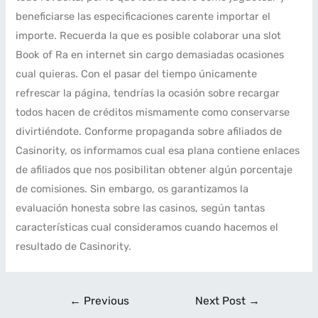
beneficiarse las especificaciones carente importar el
importe. Recuerda la que es posible colaborar una slot
Book of Ra en internet sin cargo demasiadas ocasiones
cual quieras. Con el pasar del tiempo únicamente
refrescar la página, tendrí­as la ocasión sobre recargar
todos hacen de créditos mismamente­ como conservarse
divirtiéndote. Conforme propaganda sobre afiliados de
Casinority, os informamos cual esa plana contiene enlaces
de afiliados que nos posibilitan obtener algún porcentaje
de comisiones. Sin embargo, os garantizamos la
evaluación honesta sobre las casinos, según tantas
características cual consideramos cuando hacemos el
resultado de Casinority.
←
Previous
Next Post
→