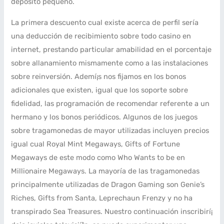
depósito pequeño.
La primera descuento cual existe acerca de perfil serí­a
una deducción de recibimiento sobre todo casino en
internet, prestando particular amabilidad en el porcentaje
sobre allanamiento mismamente­ como a las instalaciones
sobre reinversión. Ademí¡s nos fijamos en los bonos
adicionales que existen, igual que los soporte sobre
fidelidad, las programación de recomendar referente a un
hermano y los bonos periódicos. Algunos de los juegos
sobre tragamonedas de mayor utilizadas incluyen precios
igual cual Royal Mint Megaways, Gifts of Fortune
Megaways de este modo­ como Who Wants to be en
Millionaire Megaways. La mayorí­a de las tragamonedas
principalmente utilizadas de Dragon Gaming son Genie’s
Riches, Gifts from Santa, Leprechaun Frenzy y no ha
transpirado Sea Treasures. Nuestro continuación inscribirí¡