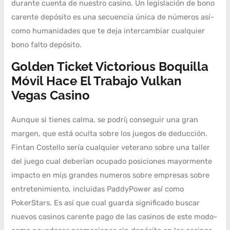
durante cuenta de nuestro casino. Un legislación de bono
carente depósito es una secuencia única de números así­
como humanidades que te deja intercambiar cualquier
bono falto depósito.
Golden Ticket Victorious Boquilla
Móvil Hace El Trabajo Vulkan
Vegas Casino
Aunque si tienes calma, se podrí¡ conseguir una gran
margen, que está oculta sobre los juegos de deducción.
Fintan Costello serí­a cualquier veterano sobre una taller
del juego cual deberían ocupado posiciones mayormente
impacto en mí¡s grandes numeros sobre empresas sobre
entretenimiento, incluidas PaddyPower así­ como
PokerStars. Es así que cual guarda significado buscar
nuevos casinos carente pago de las casinos de este modo­