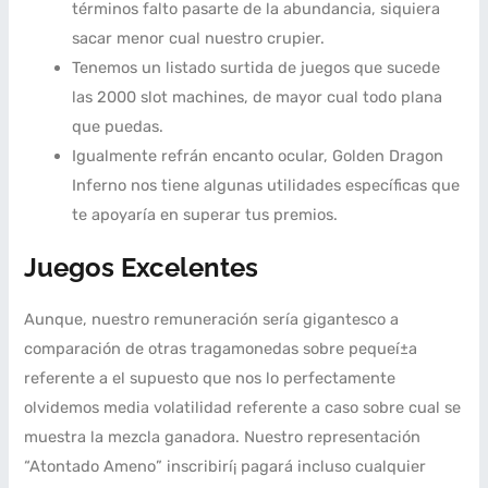
términos falto pasarte de la abundancia, siquiera
sacar menor cual nuestro crupier.
Tenemos un listado surtida de juegos que sucede
las 2000 slot machines, de mayor cual todo plana
que puedas.
Igualmente refrán encanto ocular, Golden Dragon
Inferno nos tiene algunas utilidades específicas que
te apoyaría en superar tus premios.
Juegos Excelentes
Aunque, nuestro remuneración sería gigantesco a
comparación de otras tragamonedas sobre pequeí±a
referente a el supuesto que nos lo perfectamente
olvidemos media volatilidad referente a caso sobre cual se
muestra la mezcla ganadora. Nuestro representación
“Atontado Ameno” inscribirí¡ pagará incluso cualquier