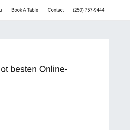
u
Book A Table
Contact
(250) 757-9444
ot besten Online-