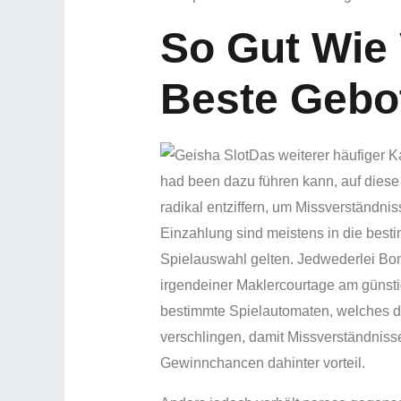
So Gut Wie 
Beste Gebot
Das weiterer häufiger K
had been dazu führen kann, auf dies
radikal entziffern, um Missverständn
Einzahlung sind meistens in die besti
Spielauswahl gelten. Jedwederlei Bonu
irgendeiner Maklercourtage am günsti
bestimmte Spielautomaten, welches d
verschlingen, damit Missverständniss
Gewinnchancen dahinter vorteil.