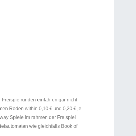
Freispielrunden einfahren gar nicht
mmen Roden within 0,10 € und 0,20 € je
way Spiele im rahmen der Freispiel
pielautomaten wie gleichfalls Book of