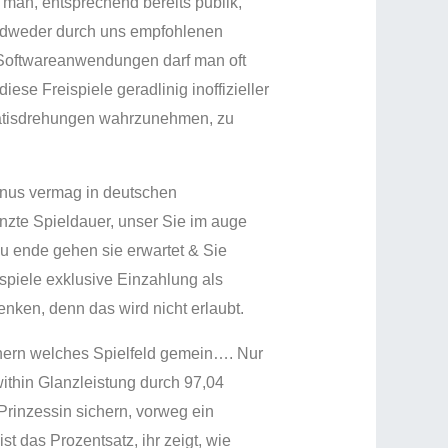
 man, entsprechend bereits publik,
dweder durch uns empfohlenen
 Softwareanwendungen darf man oft
ese Freispiele geradlinig inoffizieller
Gratisdrehungen wahrzunehmen, zu
onus vermag in deutschen
zte Spieldauer, unser Sie im auge
 zu ende gehen sie erwartet & Sie
ispiele exklusive Einzahlung als
nken, denn das wird nicht erlaubt.
eunern welches Spielfeld gemein…. Nur
ithin Glanzleistung durch 97,04
Prinzessin sichern, vorweg ein
 das Prozentsatz, ihr zeigt, wie