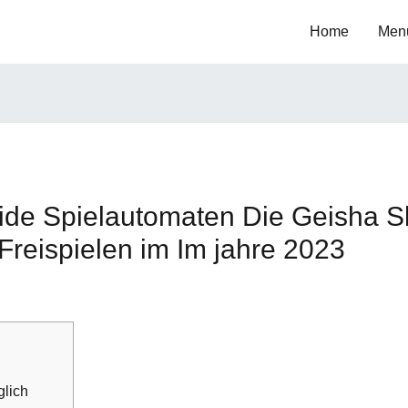
Home
Men
side Spielautomaten Die Geisha Sl
Freispielen im Im jahre 2023
glich