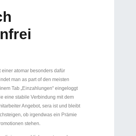
ch
nfrei
eit einer atomar besonders dafür
ndet man as part of den meisten
inem Tab „Einzahlungen“ eingeloggt
die eine stabile Verbindung mit dem
tarbeiter Angebot, sera ist und bleibt
rchsteigen, ob irgendwas ein Prämie
Promotionen stehen.