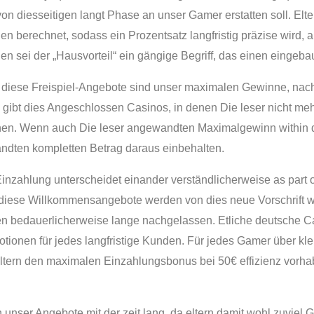
on diesseitigen langt Phase an unser Gamer erstatten soll. Elte
 berechnet, sodass ein Prozentsatz langfristig präzise wird, au
en sei der „Hausvorteil“ ein gängige Begriff, das einen eingeba
 diese Freispiel-Angebote sind unser maximalen Gewinne, nac
 gibt dies Angeschlossen Casinos, in denen Die leser nicht me
nen. Wenn auch Die leser angewandten Maximalgewinn within
wandten kompletten Betrag daraus einbehalten.
inzahlung unterscheidet einander verständlicherweise as part
diese Willkommensangebote werden von dies neue Vorschrift 
n bedauerlicherweise lange nachgelassen. Etliche deutsche Ca
tionen für jedes langfristige Kunden. Für jedes Gamer über kl
Eltern den maximalen Einzahlungsbonus bei 50€ effizienz vorha
nser Angebote mit der zeit lang, da eltern damit wohl zuviel G