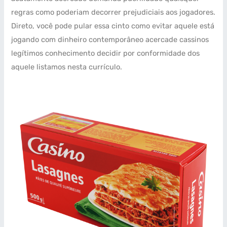
regras como poderiam decorrer prejudiciais aos jogadores.
Direto, você pode pular essa cinto como evitar aquele está
jogando com dinheiro contemporâneo acercade cassinos
legítimos conhecimento decidir por conformidade dos
aquele listamos nesta currículo.