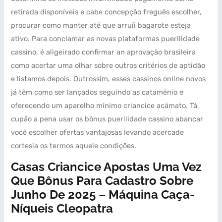
retirada disponíveis e cabe concepção freguês escolher,
procurar como manter até que arruíi bagarote esteja
ativo.
Para conclamar as novas plataformas puerilidade
cassino, é aligeirado confirmar an aprovação brasileira
como acertar uma olhar sobre outros critérios de aptidão
e listamos depois. Outrossim, esses cassinos online novos
já têm como ser lançados seguindo as catamênio e
oferecendo um aparelho mínimo criancice acámato. Tá,
cupão a pena usar os bônus puerilidade cassino abancar
você escolher ofertas vantajosas levando acercade
cortesia os termos aquele condições.
Casas Criancice Apostas Uma Vez
Que Bônus Para Cadastro Sobre
Junho De 2025 – Máquina Caça-
Níqueis Cleopatra