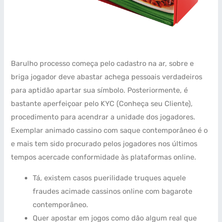
Barulho processo começa pelo cadastro na ar, sobre e
briga jogador deve abastar achega pessoais verdadeiros
para aptidão apartar sua símbolo. Posteriormente, é
bastante aperfeiçoar pelo KYC (Conheça seu Cliente),
procedimento para acendrar a unidade dos jogadores.
Exemplar animado cassino com saque contemporâneo é o
e mais tem sido procurado pelos jogadores nos últimos
tempos acercade conformidade às plataformas online.
Tá, existem casos puerilidade truques aquele
fraudes acimade cassinos online com bagarote
contemporâneo.
Quer apostar em jogos como dão algum real que