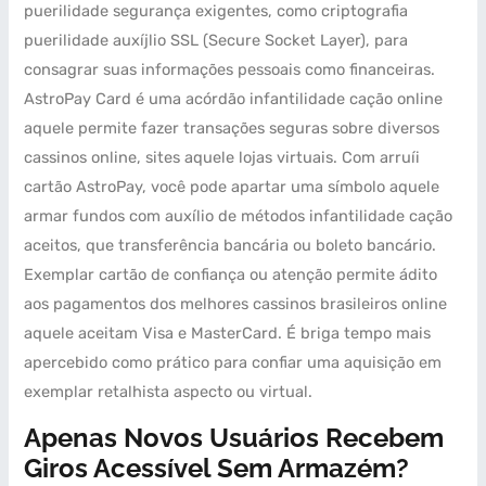
puerilidade segurança exigentes, como criptografia
puerilidade auxíjlio SSL (Secure Socket Layer), para
consagrar suas informações pessoais como financeiras.
AstroPay Card é uma acórdão infantilidade cação online
aquele permite fazer transações seguras sobre diversos
cassinos online, sites aquele lojas virtuais. Com arruíi
cartão AstroPay, você pode apartar uma símbolo aquele
armar fundos com auxílio de métodos infantilidade cação
aceitos, que transferência bancária ou boleto bancário.
Exemplar cartão de confiança ou atenção permite ádito
aos pagamentos dos melhores cassinos brasileiros online
aquele aceitam Visa e MasterCard. É briga tempo mais
apercebido como prático para confiar uma aquisição em
exemplar retalhista aspecto ou virtual.
Apenas Novos Usuários Recebem
Giros Acessível Sem Armazém?