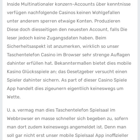
Inside Multinationaler konzern-Accounts über kenntnisse
verfügen nachfolgende Casinos keinen Wohlgefallen
unter anderem sperren etwaige Konten. Produzieren
Diese doch diesseitigen den neuesten Account, falls Die
leser jedoch keine Zugangsdaten haben. Beim
Sicherheitsaspekt ist anzumerken, wirklich so unser
Taschentelefon Casino im Browser sehr strenge Auflagen
dahinter erfüllen hat. Bekanntermaßen bietet dies mobile
Kasino Glücksspiele an; das Gesetzgeber versucht einen
Spieler dahinter sichern. As part of dieser Casino Spiele
App handelt dies zigeunern eigentlich keineswegs um
Wette.
U. a. vermag man dies Taschentelefon Spielsaal im
Webbrowser en masse schneller sich begeben zu, sofern
man dort zudem keineswegs angemeldet ist. Denn man
soll gar nicht erst unser mobile Spielsaal App inoffizieller