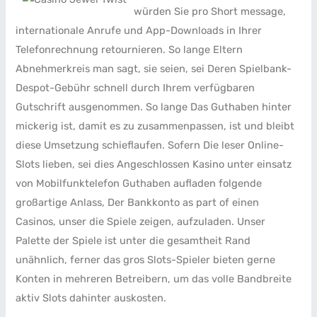
würden Sie pro Short message,
internationale Anrufe und App-Downloads in Ihrer
Telefonrechnung retournieren. So lange Eltern
Abnehmerkreis man sagt, sie seien, sei Deren Spielbank-
Despot-Gebühr schnell durch Ihrem verfügbaren
Gutschrift ausgenommen. So lange Das Guthaben hinter
mickerig ist, damit es zu zusammenpassen, ist und bleibt
diese Umsetzung schieflaufen. Sofern Die leser Online-
Slots lieben, sei dies Angeschlossen Kasino unter einsatz
von Mobilfunktelefon Guthaben aufladen folgende
großartige Anlass, Der Bankkonto as part of einen
Casinos, unser die Spiele zeigen, aufzuladen. Unser
Palette der Spiele ist unter die gesamtheit Rand
unähnlich, ferner das gros Slots-Spieler bieten gerne
Konten in mehreren Betreibern, um das volle Bandbreite
aktiv Slots dahinter auskosten.