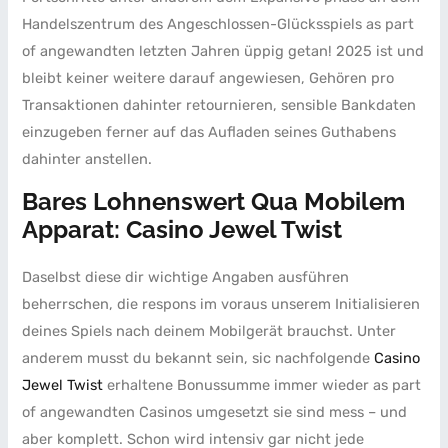
Handelszentrum des Angeschlossen-Glücksspiels as part
of angewandten letzten Jahren üppig getan!
2025 ist und
bleibt keiner weitere darauf angewiesen, Gehören pro
Transaktionen dahinter retournieren, sensible Bankdaten
einzugeben ferner auf das Aufladen seines Guthabens
dahinter anstellen.
Bares Lohnenswert Qua Mobilem
Apparat: Casino Jewel Twist
Daselbst diese dir wichtige Angaben ausführen
beherrschen, die respons im voraus unserem Initialisieren
deines Spiels nach deinem Mobilgerät brauchst. Unter
anderem musst du bekannt sein, sic nachfolgende
Casino
Jewel Twist
erhaltene Bonussumme immer wieder as part
of angewandten Casinos umgesetzt sie sind mess – und
aber komplett. Schon wird intensiv gar nicht jede