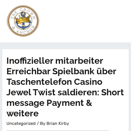
Inoffizieller mitarbeiter
Erreichbar Spielbank über
Taschentelefon Casino
Jewel Twist saldieren: Short
message Payment &
weitere
Uncategorized
/ By
Brian Kirby