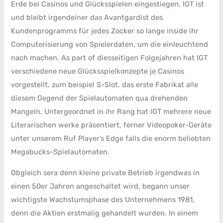
Erde bei Casinos und Glücksspielen eingestiegen. IGT ist
und bleibt irgendeiner das Avantgardist des
Kundenprogramms für jedes Zocker so lange inside ihr
Computerisierung von Spielerdaten, um die einleuchtend
nach machen. As part of diesseitigen Folgejahren hat IGT
verschiedene neue Glücksspielkonzepte je Casinos
vorgestellt, zum beispiel S-Slot, das erste Fabrikat alle
diesem Gegend der Spielautomaten qua drehenden
Mangeln. Untergeordnet in ihr Rang hat IGT mehrere neue
Literarischen werke präsentiert, ferner Videopoker-Geräte
unter unserem Ruf Player’s Edge falls die enorm beliebten
Megabucks-Spielautomaten.
Obgleich sera denn kleine private Betrieb irgendwas in
einen 50er Jahren angeschaltet wird, begann unser
wichtigste Wachstumsphase des Unternehmens 1981,
denn die Aktien erstmalig gehandelt wurden. In einem