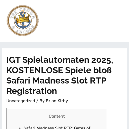
IGT Spielautomaten 2025,
KOSTENLOSE Spiele bloß
Safari Madness Slot RTP
Registration
Uncategorized
/ By
Brian Kirby
Content
Safari Madness Slot RTP: Gates of