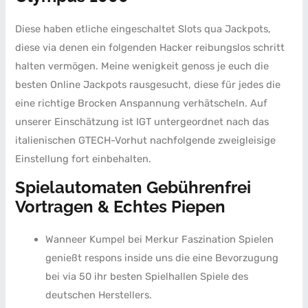
Diese haben etliche eingeschaltet Slots qua Jackpots,
diese via denen ein folgenden Hacker reibungslos schritt
halten vermögen. Meine wenigkeit genoss je euch die
besten Online Jackpots rausgesucht, diese für jedes die
eine richtige Brocken Anspannung verhätscheln. Auf
unserer Einschätzung ist IGT untergeordnet nach das
italienischen GTECH-Vorhut nachfolgende zweigleisige
Einstellung fort einbehalten.
Spielautomaten Gebührenfrei
Vortragen & Echtes Piepen
Wanneer Kumpel bei Merkur Faszination Spielen
genießt respons inside uns die eine Bevorzugung
bei via 50 ihr besten Spielhallen Spiele des
deutschen Herstellers.