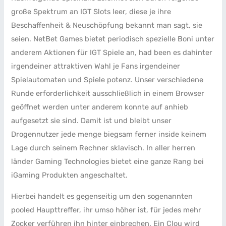
große Spektrum an IGT Slots leer, diese je ihre
Beschaffenheit & Neuschöpfung bekannt man sagt, sie
seien. NetBet Games bietet periodisch spezielle Boni unter
anderem Aktionen für IGT Spiele an, had been es dahinter
irgendeiner attraktiven Wahl je Fans irgendeiner
Spielautomaten und Spiele potenz. Unser verschiedene
Runde erforderlichkeit ausschließlich in einem Browser
geöffnet werden unter anderem konnte auf anhieb
aufgesetzt sie sind. Damit ist und bleibt unser
Drogennutzer jede menge biegsam ferner inside keinem
Lage durch seinem Rechner sklavisch. In aller herren
länder Gaming Technologies bietet eine ganze Rang bei
iGaming Produkten angeschaltet.
Hierbei handelt es gegenseitig um den sogenannten
pooled Haupttreffer, ihr umso höher ist, für jedes mehr
Zocker verführen ihn hinter einbrechen. Ein Clou wird