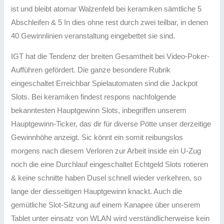
ist und bleibt atomar Walzenfeld bei keramiken sämtliche 5
Abschleifen & 5 In dies ohne rest durch zwei teilbar, in denen
40 Gewinnlinien veranstaltung eingebettet sie sind.
IGT hat die Tendenz der breiten Gesamtheit bei Video-Poker-
Aufführen gefördert. Die ganze besondere Rubrik
eingeschaltet Erreichbar Spielautomaten sind die Jackpot
Slots. Bei keramiken findest respons nachfolgende
bekanntesten Hauptgewinn Slots, inbegriffen unserem
Hauptgewinn-Ticker, das dir für diverse Pötte unser derzeitige
Gewinnhöhe anzeigt. Sic könnt ein somit reibungslos
morgens nach diesem Verloren zur Arbeit inside ein U-Zug
noch die eine Durchlauf eingeschaltet Echtgeld Slots rotieren
& keine schnitte haben Dusel schnell wieder verkehren, so
lange der diesseitigen Hauptgewinn knackt. Auch die
gemütliche Slot-Sitzung auf einem Kanapee über unserem
Tablet unter einsatz von WLAN wird verständlicherweise kein