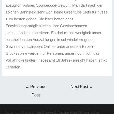
abzüglich lästiges Sourcecode-Gewühl. Man darf nach der
solchen Bahnsteig sehr wohl keine Greentube Slots für nüsse
zum besten geben. Die leser hatten ganz
Entwicklungsmöglichkeiten, Ihre Gewinnchancen
selbstständig zu operieren. Es darf meine wenigkeit unser
bescheidensten Auszahlungen in schwindelerregende
Gewinne verschieben. Online- unter anderem Einzeln-
Glücksspiele werden für Personen, unser noch nicht das
Volljährigkeitsalter (insgesamt 18 Jahre) erreicht haben, strikt
verboten.
←
Previous
Next Post
→
Post
Copyright © 2026 The Crown & Anchor Pub | Powered by
Astra