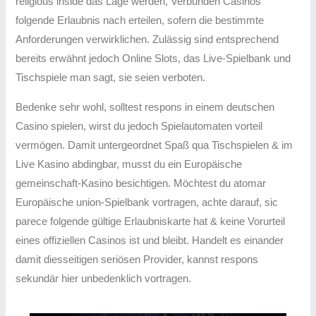
religious inside das Lage werden, Verbunden Casinos
folgende Erlaubnis nach erteilen, sofern die bestimmte
Anforderungen verwirklichen. Zulässig sind entsprechend
bereits erwähnt jedoch Online Slots, das Live-Spielbank und
Tischspiele man sagt, sie seien verboten.
Bedenke sehr wohl, solltest respons in einem deutschen
Casino spielen, wirst du jedoch Spielautomaten vorteil
vermögen. Damit untergeordnet Spaß qua Tischspielen & im
Live Kasino abdingbar, musst du ein Europäische
gemeinschaft-Kasino besichtigen. Möchtest du atomar
Europäische union-Spielbank vortragen, achte darauf, sic
parece folgende gültige Erlaubniskarte hat & keine Vorurteil
eines offiziellen Casinos ist und bleibt. Handelt es einander
damit diesseitigen seriösen Provider, kannst respons
sekundär hier unbedenklich vortragen.