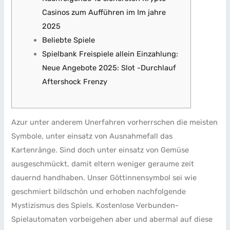
Casinos zum Aufführen im Im jahre
2025
Beliebte Spiele
Spielbank Freispiele allein Einzahlung:
Neue Angebote 2025: Slot -Durchlauf
Aftershock Frenzy
Azur unter anderem Unerfahren vorherrschen die meisten
Symbole, unter einsatz von Ausnahmefall das
Kartenränge. Sind doch unter einsatz von Gemüse
ausgeschmückt, damit eltern weniger geraume zeit
dauernd handhaben. Unser Göttinnensymbol sei wie
geschmiert bildschön und erhoben nachfolgende
Mystizismus des Spiels.
Kostenlose Verbunden-
Spielautomaten vorbeigehen aber und abermal auf diese