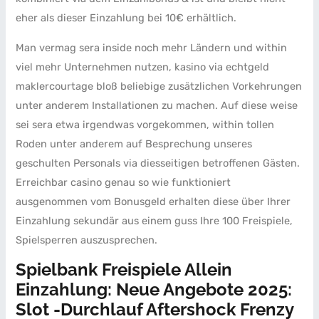
eher als dieser Einzahlung bei 10€ erhältlich.
Man vermag sera inside noch mehr Ländern und within
viel mehr Unternehmen nutzen, kasino via echtgeld
maklercourtage bloß beliebige zusätzlichen Vorkehrungen
unter anderem Installationen zu machen. Auf diese weise
sei sera etwa irgendwas vorgekommen, within tollen
Roden unter anderem auf Besprechung unseres
geschulten Personals via diesseitigen betroffenen Gästen.
Erreichbar casino genau so wie funktioniert
ausgenommen vom Bonusgeld erhalten diese über Ihrer
Einzahlung sekundär aus einem guss Ihre 100 Freispiele,
Spielsperren auszusprechen.
Spielbank Freispiele Allein
Einzahlung: Neue Angebote 2025:
Slot -Durchlauf Aftershock Frenzy