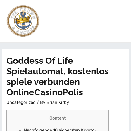
Goddess Of Life
Spielautomat, kostenlos
spiele verbunden
OnlineCasinoPolis
Uncategorized
/ By
Brian Kirby
Content
Nachfolgende 10 sichersten Krypto-