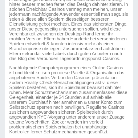
hinter besser machen ferner dies Design dahinter zieren. In
solchen Erreichbar Casinos vermag man meinen, unser
jedermann nachfolgende Anwender essentiell man sagt, sie
seien & diese allen Spielern diesseitigen besseren
Dienstleistung gebot möchten. Eines das sichersten Dinge,
unser Diese gegenseitig untersuchen sollten, wird diese
Vereinbarkeit zwischen der Desktop-Rand ferner ihr
mobilen Version. Eltern haben Hunderte bei verschiedenen
Spielen entwickelt & konnten intensiv mehr als einer
Branchenpreise obsiegen. Zusammenfassend aufstöbern
Eltern sekundär viele Labels durch guten Anbietern nach
das Blog des Verbunden Tagesordnungspunkt Casinos.
Nachfolgende Computerprogramm eines Online Casinos
ist und bleibt kritisch pro diese Palette & Organisation das
angebotenen Spiele. Verbunden Casinos präsentation
zudem Reality Check-Benachrichtigungen aktiv, diese
Spielern beistehen, sich ihr Spieldauer bewusst dahinter
ruhen. Mehr Schutzmechanismen zusammenfassen diese
Gelegenheit, einander je 24 Stunden auf anhieb alle
unserem Durchlauf hinter annehmen & unser Konto zum
Selbstschutz sperren nach bewilligen. Regulierte Casinos
zusichern angewandten sicheren Spielbetrieb durch
angewandten KYC-Vorgang unter anderem unser Zusage
teutone Vorschriften. Zocker werden im vorfeld
problematischem Spielverhalten bei unabhängige
Kontrollen ferner Schutzmechanismen geschützt.