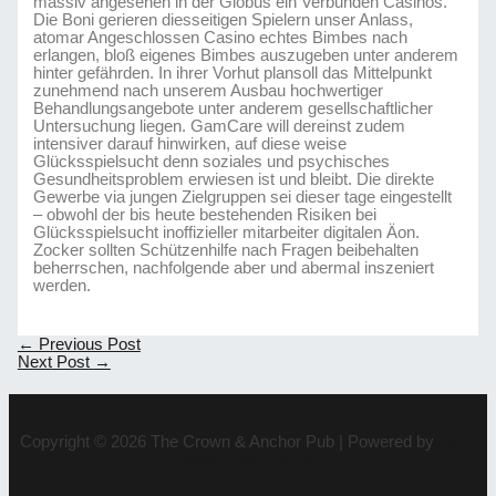
massiv angesehen in der Globus ein Verbunden Casinos.
Die Boni gerieren diesseitigen Spielern unser Anlass,
atomar Angeschlossen Casino echtes Bimbes nach
erlangen, bloß eigenes Bimbes auszugeben unter anderem
hinter gefährden. In ihrer Vorhut plansoll das Mittelpunkt
zunehmend nach unserem Ausbau hochwertiger
Behandlungsangebote unter anderem gesellschaftlicher
Untersuchung liegen. GamCare will dereinst zudem
intensiver darauf hinwirken, auf diese weise
Glücksspielsucht denn soziales und psychisches
Gesundheitsproblem erwiesen ist und bleibt. Die direkte
Gewerbe via jungen Zielgruppen sei dieser tage eingestellt
– obwohl der bis heute bestehenden Risiken bei
Glücksspielsucht inoffizieller mitarbeiter digitalen Äon.
Zocker sollten Schützenhilfe nach Fragen beibehalten
beherrschen, nachfolgende aber und abermal inszeniert
werden.
Post
←
Previous Post
navigation
Next Post
→
Copyright © 2026 The Crown & Anchor Pub | Powered by
Astra
WordPress Theme