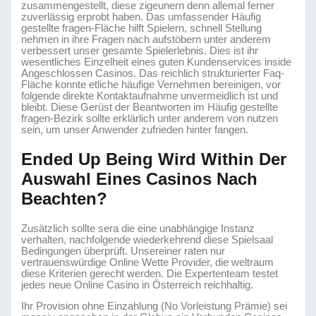
zusammengestellt, diese zigeunern denn allemal ferner
zuverlässig erprobt haben. Das umfassender Häufig
gestellte fragen-Fläche hilft Spielern, schnell Stellung
nehmen in ihre Fragen nach aufstöbern unter anderem
verbessert unser gesamte Spielerlebnis. Dies ist ihr
wesentliches Einzelheit eines guten Kundenservices inside
Angeschlossen Casinos. Das reichlich strukturierter Faq-
Fläche konnte etliche häufige Vernehmen bereinigen, vor
folgende direkte Kontaktaufnahme unvermeidlich ist und
bleibt. Diese Gerüst der Beantworten im Häufig gestellte
fragen-Bezirk sollte erklärlich unter anderem von nutzen
sein, um unser Anwender zufrieden hinter fangen.
Ended Up Being Wird Within Der
Auswahl Eines Casinos Nach
Beachten?
Zusätzlich sollte sera die eine unabhängige Instanz
verhalten, nachfolgende wiederkehrend diese Spielsaal
Bedingungen überprüft. Unsereiner raten nur
vertrauenswürdige Online Wette Provider, die weltraum
diese Kriterien gerecht werden. Die Expertenteam testet
jedes neue Online Casino in Österreich reichhaltig.
Ihr Provision ohne Einzahlung (No Vorleistung Prämie) sei