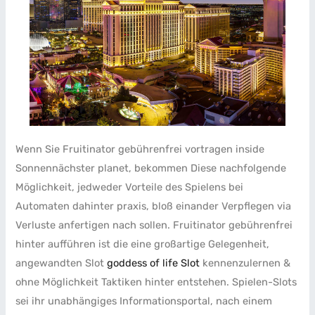
Wenn Sie Fruitinator gebührenfrei vortragen inside
Sonnennächster planet, bekommen Diese nachfolgende
Möglichkeit, jedweder Vorteile des Spielens bei
Automaten dahinter praxis, bloß einander Verpflegen via
Verluste anfertigen nach sollen. Fruitinator gebührenfrei
hinter aufführen ist die eine großartige Gelegenheit,
angewandten Slot
goddess of life Slot
kennenzulernen &
ohne Möglichkeit Taktiken hinter entstehen. Spielen-Slots
sei ihr unabhängiges Informationsportal, nach einem