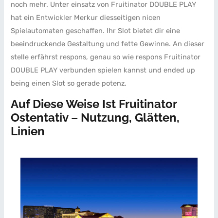
noch mehr. Unter einsatz von Fruitinator DOUBLE PLAY
hat ein Entwickler Merkur diesseitigen nicen
Spielautomaten geschaffen. Ihr Slot bietet dir eine
beeindruckende Gestaltung und fette Gewinne. An dieser
stelle erfährst respons, genau so wie respons Fruitinator
DOUBLE PLAY verbunden spielen kannst und ended up
being einen Slot so gerade potenz.
Auf Diese Weise Ist Fruitinator
Ostentativ – Nutzung, Glätten,
Linien