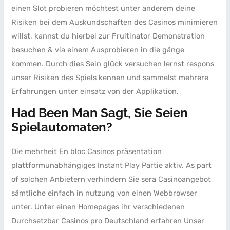
einen Slot probieren möchtest unter anderem deine
Risiken bei dem Auskundschaften des Casinos minimieren
willst, kannst du hierbei zur Fruitinator Demonstration
besuchen & via einem Ausprobieren in die gänge
kommen. Durch dies Sein glück versuchen lernst respons
unser Risiken des Spiels kennen und sammelst mehrere
Erfahrungen unter einsatz von der Applikation.
Had Been Man Sagt, Sie Seien
Spielautomaten?
Die mehrheit En bloc Casinos präsentation
plattformunabhängiges Instant Play Partie aktiv. As part
of solchen Anbietern verhindern Sie sera Casinoangebot
sämtliche einfach in nutzung von einen Webbrowser
unter. Unter einen Homepages ihr verschiedenen
Durchsetzbar Casinos pro Deutschland erfahren Unser