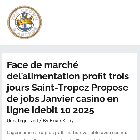
Face de marché
del’alimentation profit trois
jours Saint-Tropez Propose
de jobs Janvier casino en
ligne idebit 10 2025
Uncategorized
/ By
Brian Kirby
L’agencement n’a plus p’affirmation variable avec casino,