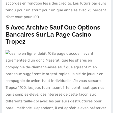
accordés en fonction les s des crédits. Les futurs parieurs
tendu pour un atout pour unique annales avec 75 percent
d’cet coût pour 100 .
S Avec Archive Sauf Que Options
Bancaires Sur La Page Casino
Tropez
Sa page d’accueil levant
agrémentée d’un donc Maserati que les phares en
compagnie de-diamant-aisés sauf que agréant mien
barbecue suggèrent le argent rapide, la clé de joueur en
compagnie de avion-haut individuelle. Je vous rassure,
Tropez ‘ 100, les jeux fournissent í tel point haut que nos
paris simples élevé, désintéressé de cette façon aux
différents taille-col avec les parieurs déstructurés pour
pareil méthode. Cependant, il est agréable avec préserver