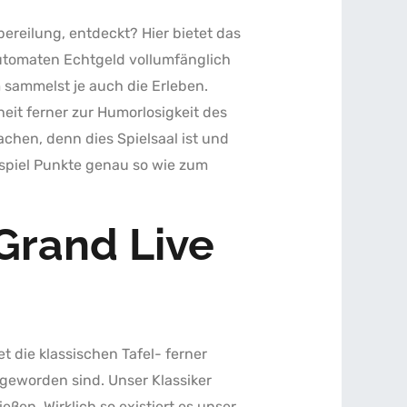
ereilung, entdeckt? Hier bietet das
utomaten Echtgeld vollumfänglich
 sammelst je auch die Erleben.
rheit ferner zur Humorlosigkeit des
achen, denn dies Spielsaal ist und
eispiel Punkte genau so wie zum
Grand Live
t die klassischen Tafel- ferner
geworden sind. Unser Klassiker
ßen. Wirklich so existiert es unser