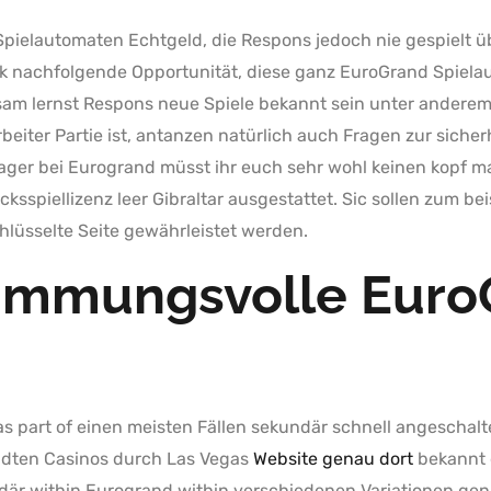
pielautomaten Echtgeld, die Respons jedoch nie gespielt üb
 nachfolgende Opportunität, diese ganz EuroGrand Spiela
sam lernst Respons neue Spiele bekannt sein unter anderem
arbeiter Partie ist, antanzen natürlich auch Fragen zur siche
r Lager bei Eurogrand müsst ihr euch sehr wohl keinen kopf m
cksspiellizenz leer Gibraltar ausgestattet. Sic sollen zum b
schlüsselte Seite gewährleistet werden.
immungsvolle Euro
as part of einen meisten Fällen sekundär schnell angeschalte
ndten Casinos durch Las Vegas
Website genau dort
bekannt 
är within Eurogrand within verschiedenen Variationen genie