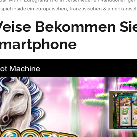
ispiel inside ein europäischen, französischen & amerikanisc
Weise Bekommen Si
Smartphone