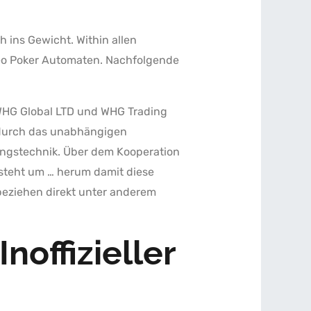
 ins Gewicht. Within allen
deo Poker Automaten.
Nachfolgende
 WHG Global LTD und WHG Trading
d durch das unabhängigen
ungstechnik. Über dem Kooperation
steht um … herum damit diese
 beziehen direkt unter anderem
offizieller