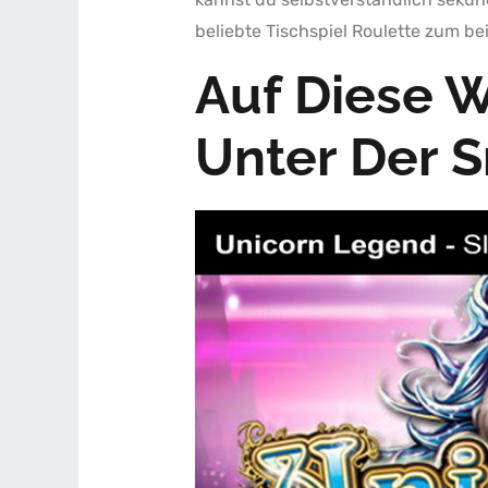
beliebte Tischspiel Roulette zum be
Auf Diese 
Unter Der 