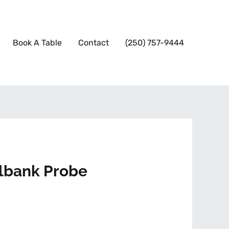
Book A Table
Contact
(250) 757-9444
lbank Probe