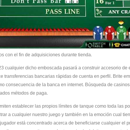
os con el fin de adquisiciones durante tienda.
023 cualquier dicho emboscada pasará a construir accesorio de 
e transferencias bancarias rápidas de cuenta en perfil. Brite 
 como consecuencia de la banca en internet. Búsqueda de casin
inados métodos de paga.
ten establecer las propios límites de tanque como toda las pos
trar a cualquier nuestro juego y también en la emoción cual tie
 jugador está concentrado acerca de beneficiarse cualquier el 