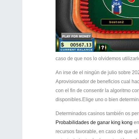
caso de que nos lo olvidemos utilizarl
An irse de el ningún de julio sobre 2
Aprovisionador de beneficios cual hac
con el fin de consentir la algoritmo
disponibles.Elige uno o bien determ
Determinados casinos también os permi
Probabilidades de ganar king kong
en
recursos favorable, en caso de que el