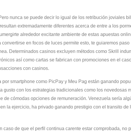
Pero nunca se puede decir lo igual de los retribución joviales bil
 resultan extremadamente diferentes acerca de entre a los pormen
mergirte alrededor excitante ambiente de estas apuestas online,
a convertirse en focos de luces permite esto, te guiaremos paso
línea. Determinados casinos excluyen métodos como Skrill indum
ónicos así­ como cartas se fabrican con promociones en el cas
nsacciones con casinos.
ga por smartphone como PicPay y Meu Pag están ganando popula
n a gusto con los estrategias tradicionales como los novedosas 
e de cómodas opciones de remuneración. Venezuela serí­a algún
en la ejercicio, ha privado ganando prestigio con el transito de
n caso de que el perfil continua carente estar comprobada, no