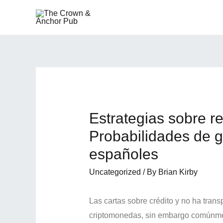
Estrategias sobre r
Probabilidades de g
españoles
Uncategorized
/ By
Brian Kirby
Las cartas sobre crédito y no ha tran
criptomonedas, sin embargo comúnmen