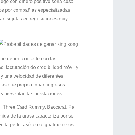
uego con dinero positivo serí­a cosa
dos por compañías especializadas
tran sujetas en regulaciones muy
 no deben contacto con las
, facturación de credibilidad móvil y
 y una velocidad de diferentes
gias que proporcionan ingresos
as presentan las prestaciones.
e, Three Card Rummy, Baccarat, Pai
iga de la grasa caracteriza por ser
n la perfil, así como igualmente os