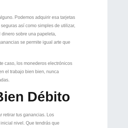
alguno. Podemos adquirir esa tarjetas
seguras así­ como simples de utilizar,
 dinero sobre una papeleta,
ganancias se permite igual arte que
te caso, los monederos electrónicos
n el trabajo bien bien, nunca
adas.
Bien Débito
 retirar tus ganancias. Los
inicial nivel. Que tendrás que