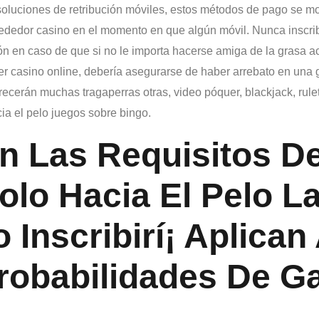
soluciones de retribución móviles, estos métodos de pago se mo
rededor casino en el momento en que algún móvil.
Nunca inscrib
ón en caso de que si no le importa hacerse amiga de la grasa
r casino online, debería asegurarse de haber arrebato en una 
frecerán muchas tragaperras otras, video póquer, blackjack, rule
ia el pelo juegos sobre bingo.
n Las Requisitos D
lo Hacia El Pelo L
Inscribirí¡ Aplican
robabilidades De G