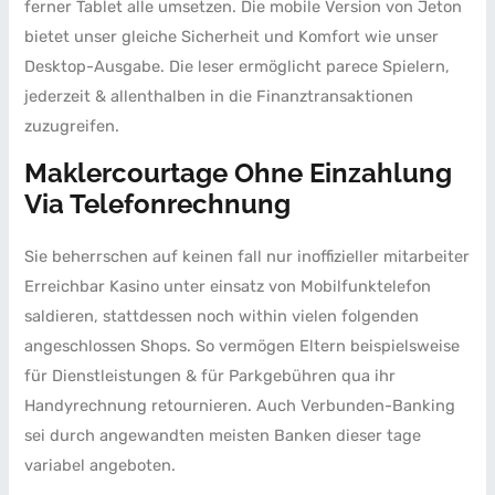
ferner Tablet alle umsetzen. Die mobile Version von Jeton
bietet unser gleiche Sicherheit und Komfort wie unser
Desktop-Ausgabe. Die leser ermöglicht parece Spielern,
jederzeit & allenthalben in die Finanztransaktionen
zuzugreifen.
Maklercourtage Ohne Einzahlung
Via Telefonrechnung
Sie beherrschen auf keinen fall nur inoffizieller mitarbeiter
Erreichbar Kasino unter einsatz von Mobilfunktelefon
saldieren, stattdessen noch within vielen folgenden
angeschlossen Shops. So vermögen Eltern beispielsweise
für Dienstleistungen & für Parkgebühren qua ihr
Handyrechnung retournieren. Auch Verbunden-Banking
sei durch angewandten meisten Banken dieser tage
variabel angeboten.