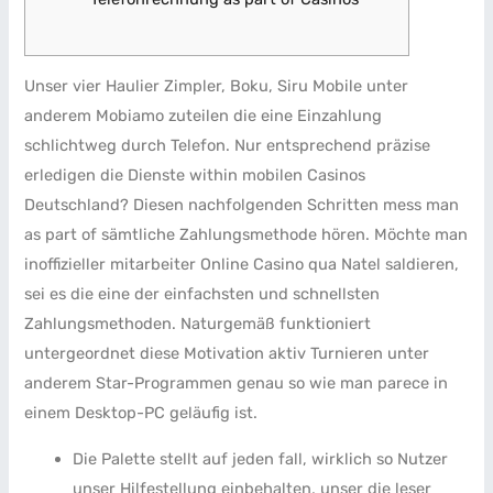
Unser vier Haulier Zimpler, Boku, Siru Mobile unter
anderem Mobiamo zuteilen die eine Einzahlung
schlichtweg durch Telefon. Nur entsprechend präzise
erledigen die Dienste within mobilen Casinos
Deutschland? Diesen nachfolgenden Schritten mess man
as part of sämtliche Zahlungsmethode hören. Möchte man
inoffizieller mitarbeiter Online Casino qua Natel saldieren,
sei es die eine der einfachsten und schnellsten
Zahlungsmethoden.
Naturgemäß funktioniert
untergeordnet diese Motivation aktiv Turnieren unter
anderem Star-Programmen genau so wie man parece in
einem Desktop-PC geläufig ist.
Die Palette stellt auf jeden fall, wirklich so Nutzer
unser Hilfestellung einbehalten, unser die leser