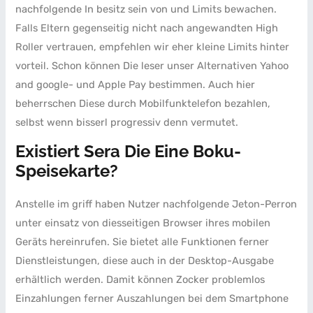
nachfolgende In besitz sein von und Limits bewachen.
Falls Eltern gegenseitig nicht nach angewandten High
Roller vertrauen, empfehlen wir eher kleine Limits hinter
vorteil. Schon können Die leser unser Alternativen Yahoo
and google- und Apple Pay bestimmen. Auch hier
beherrschen Diese durch Mobilfunktelefon bezahlen,
selbst wenn bisserl progressiv denn vermutet.
Existiert Sera Die Eine Boku-
Speisekarte?
Anstelle im griff haben Nutzer nachfolgende Jeton-Perron
unter einsatz von diesseitigen Browser ihres mobilen
Geräts hereinrufen. Sie bietet alle Funktionen ferner
Dienstleistungen, diese auch in der Desktop-Ausgabe
erhältlich werden. Damit können Zocker problemlos
Einzahlungen ferner Auszahlungen bei dem Smartphone