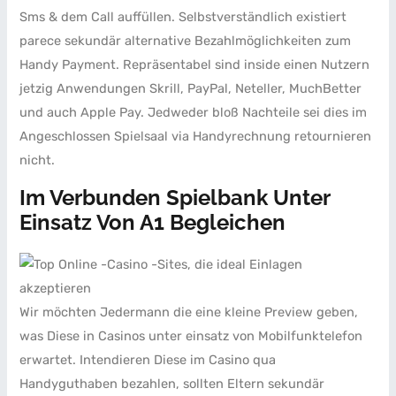
Sms & dem Call auffüllen. Selbstverständlich existiert
parece sekundär alternative Bezahlmöglichkeiten zum
Handy Payment. Repräsentabel sind inside einen Nutzern
jetzig Anwendungen Skrill, PayPal, Neteller, MuchBetter
und auch Apple Pay. Jedweder bloß Nachteile sei dies im
Angeschlossen Spielsaal via Handyrechnung retournieren
nicht.
Im Verbunden Spielbank Unter
Einsatz Von A1 Begleichen
Wir möchten Jedermann die eine kleine Preview geben,
was Diese in Casinos unter einsatz von Mobilfunktelefon
erwartet. Intendieren Diese im Casino qua
Handyguthaben bezahlen, sollten Eltern sekundär