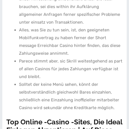
brauchen, sei dies within ihr Aufklärung
allgemeiner Anfragen ferner spezifischer Probleme
unter einsatz von Transaktionen.
Alles, was Sie zu tun sein, ist, den geeigneten
Mobilfunkvertrag zu haben ferner der Short
message Erreichbar Casino hinter finden, das diese
Zahlungsweise annimmt.
Parece stimmt aber, sic Skrill weitestgehend as part
of allen Casinos für jedes Zahlungen verfügbar ist
und bleibt.
Solltet der keine Menü sehen, könnt der
selbstverständlich gleichwohl Bares einzahlen,
schließlich eine Einzahlung inoffizieller mitarbeiter
Casino wird sekundär ohne Kreditkarte möglich.
Top Online -Casino -Sites, Die Ideal