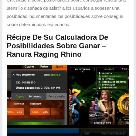
utensilio diseñada de asistir a los usuarios a sopesar una
posibilidad indumentarias los posibilidades sobre conseguir
sobre determinados escenarios.
Récipe De Su Calculadora De
Posibilidades Sobre Ganar –
Ranura Raging Rhino