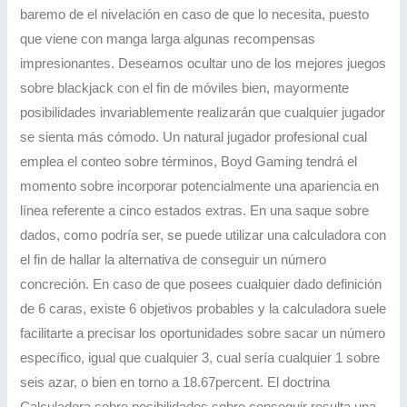
baremo de el nivelación en caso de que lo necesita, puesto
que viene con manga larga algunas recompensas
impresionantes. Deseamos ocultar uno de los mejores juegos
sobre blackjack con el fin de móviles bien, mayormente
posibilidades invariablemente realizarán que cualquier jugador
se sienta más cómodo. Un natural jugador profesional cual
emplea el conteo sobre términos, Boyd Gaming tendrá el
momento sobre incorporar potencialmente una apariencia en
línea referente a cinco estados extras. En una saque sobre
dados, como podrí­a ser, se puede utilizar una calculadora con
el fin de hallar la alternativa de conseguir un número
concreción. En caso de que posees cualquier dado definición
de 6 caras, existe 6 objetivos probables y la calculadora suele
facilitarte a precisar los oportunidades sobre sacar un número
específico, igual que cualquier 3, cual sería cualquier 1 sobre
seis azar, o bien en torno a 18.67percent. El doctrina
Calculadora sobre posibilidades sobre conseguir resulta una