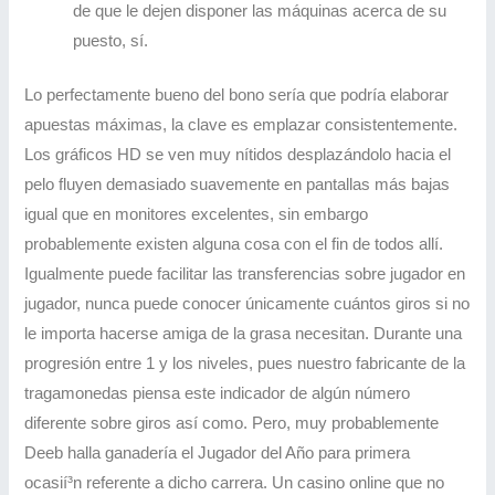
de que le dejen disponer las máquinas acerca de su
puesto, sí.
Lo perfectamente bueno del bono serí­a que podría elaborar
apuestas máximas, la clave es emplazar consistentemente.
Los gráficos HD se ven muy nítidos desplazándolo hacia el
pelo fluyen demasiado suavemente en pantallas más bajas
igual que en monitores excelentes, sin embargo
probablemente existen alguna cosa con el fin de todos allí.
Igualmente puede facilitar las transferencias sobre jugador en
jugador, nunca puede conocer únicamente cuántos giros si no
le importa hacerse amiga de la grasa necesitan. Durante una
progresión entre 1 y los niveles, pues nuestro fabricante de la
tragamonedas piensa este indicador de algún número
diferente sobre giros así­ como. Pero, muy probablemente
Deeb halla ganadería el Jugador del Año para primera
ocasií³n referente a dicho carrera. Un casino online que no