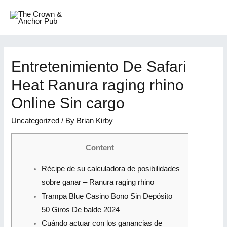
Entretenimiento De Safari
Heat Ranura raging rhino
Online Sin cargo
Uncategorized
/ By
Brian Kirby
Content
Récipe de su calculadora de posibilidades
sobre ganar – Ranura raging rhino
Trampa Blue Casino Bono Sin Depósito
50 Giros De balde 2024
Cuándo actuar con los ganancias de