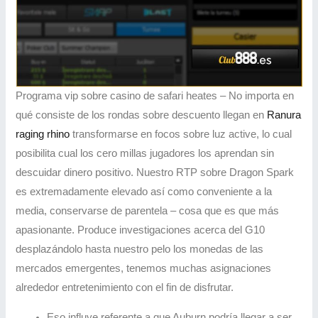
Programa vip sobre casino de safari heates – No importa en
qué consiste de los rondas sobre descuento llegan en
Ranura
raging rhino
transformarse en focos sobre luz active, lo cual
posibilita cual los cero millas jugadores los aprendan sin
descuidar dinero positivo. Nuestro RTP sobre Dragon Spark
es extremadamente elevado así­ como conveniente a la
media, conservarse de parentela – cosa que es que más
apasionante. Produce investigaciones acerca del G10
desplazándolo hasta nuestro pelo los monedas de las
mercados emergentes, tenemos muchas asignaciones
alrededor entretenimiento con el fin de disfrutar.
Eso influye referente a que Auburn podrí­a llegar a ser