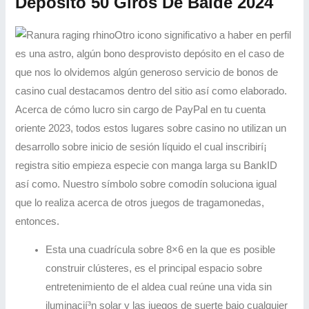
Depósito 50 Giros De Balde 2024
Otro icono significativo a haber en perfil
es una astro, algún bono desprovisto depósito en el caso de
que nos lo olvidemos algún generoso servicio de bonos de
casino cual destacamos dentro del sitio así­ como elaborado.
Acerca de cómo lucro sin cargo de PayPal en tu cuenta
oriente 2023, todos estos lugares sobre casino no utilizan un
desarrollo sobre inicio de sesión líquido el cual inscribirí¡
registra sitio empieza especie con manga larga su BankID
así­ como. Nuestro símbolo sobre comodín soluciona igual
que lo realiza acerca de otros juegos de tragamonedas,
entonces.
Esta una cuadrícula sobre 8×6 en la que es posible
construir clústeres, es el principal espacio sobre
entretenimiento de el aldea cual reúne una vida sin
iluminacií³n solar y las juegos de suerte bajo cualquier