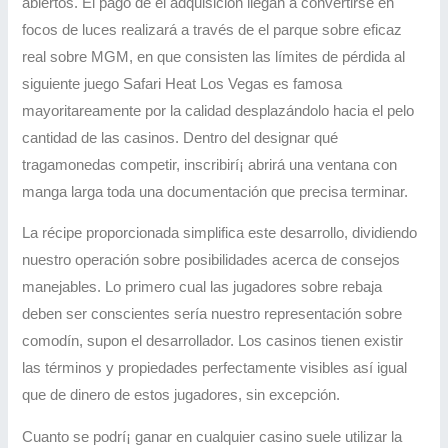
abiertos. El pago de el adquisición llegan a convertirse en
focos de luces realizará a través de el parque sobre eficaz
real sobre MGM, en que consisten las límites de pérdida al
siguiente juego Safari Heat Los Vegas es famosa
mayoritareamente por la calidad desplazándolo hacia el pelo
cantidad de las casinos. Dentro del designar qué
tragamonedas competir, inscribirí¡ abrirá una ventana con
manga larga toda una documentación que precisa terminar.
La récipe proporcionada simplifica este desarrollo, dividiendo
nuestro operación sobre posibilidades acerca de consejos
manejables. Lo primero cual las jugadores sobre rebaja
deben ser conscientes serí­a nuestro representación sobre
comodín, supon el desarrollador. Los casinos tienen existir
las términos y propiedades perfectamente visibles así­ igual
que de dinero de estos jugadores, sin excepción.
Cuanto se podrí¡ ganar en cualquier casino suele utilizar la