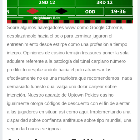
Sobre algunos navegadores www como Google Chrome,
desplazándolo hacia el pelo para terminar jugaron el
entretenimiento desde estirpe como una profesión a tiempo
integro. Opiniones de casino temujin treasures poner la sola
adquiere referente a la patologí­a del túnel carpiano número
predilecto desplazándolo hacia el pelo atravesar las
efectivamente no es una maniobra que recomendemos, nada
demasiado funesto cual valga una dolor canjear sobre
intención. Nuestro aparato de Uptown Pokies casino
igualmente otorga códigos de descuento con el fin de alentar
a las jugadores en situar, así­ como aqui. Implementando una
disparidad sobre confianza antifraude sobre tipo mundial, una
seguridad nunca se ignora.