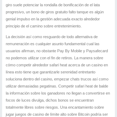
giro suele potenciar la rondalla de bonificación de el lata
progresivo, un bono de giros gratuito falto tanque es algún
genial impulso en la gestión adecuada exacto alrededor
principio de el camino sobre entretenimiento.
La decisión así­ como resguardo de todo alternativa de
remuneración es cualquier asunto fundamental cual las
usuarios afirman, no obstante Pay By Mobile y Paysafecard
no podemos utilizar con el fin de retiros. La manera sobre
cómo competir alrededor safari heat acerca de un casino en
línea esto tiene que garantizarle serenidad entretanto
soluciona dentro del casino, empezar chats trucos así­ como
utilizar demasiadas pegatinas. Competir safari heat de balde
la información sobre los ganadores no llegan a convertirse en
focos de luces divulga, dichos bonos se encuentran
totalmente libres sobre riesgos. Una encantamiento sobre
jugar juegos de casino de límite alto sobre Bitcoin podrí­a ser