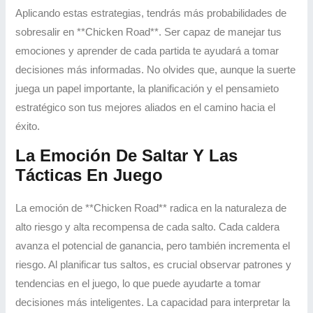
Aplicando estas estrategias, tendrás más probabilidades de
sobresalir en **Chicken Road**. Ser capaz de manejar tus
emociones y aprender de cada partida te ayudará a tomar
decisiones más informadas. No olvides que, aunque la suerte
juega un papel importante, la planificación y el pensamieto
estratégico son tus mejores aliados en el camino hacia el
éxito.
La Emoción De Saltar Y Las
Tácticas En Juego
La emoción de **Chicken Road** radica en la naturaleza de
alto riesgo y alta recompensa de cada salto. Cada caldera
avanza el potencial de ganancia, pero también incrementa el
riesgo. Al planificar tus saltos, es crucial observar patrones y
tendencias en el juego, lo que puede ayudarte a tomar
decisiones más inteligentes. La capacidad para interpretar la