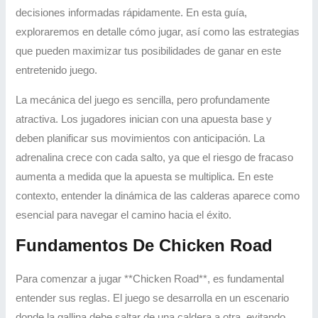
decisiones informadas rápidamente. En esta guía,
exploraremos en detalle cómo jugar, así como las estrategias
que pueden maximizar tus posibilidades de ganar en este
entretenido juego.
La mecánica del juego es sencilla, pero profundamente
atractiva. Los jugadores inician con una apuesta base y
deben planificar sus movimientos con anticipación. La
adrenalina crece con cada salto, ya que el riesgo de fracaso
aumenta a medida que la apuesta se multiplica. En este
contexto, entender la dinámica de las calderas aparece como
esencial para navegar el camino hacia el éxito.
Fundamentos De Chicken Road
Para comenzar a jugar **Chicken Road**, es fundamental
entender sus reglas. El juego se desarrolla en un escenario
donde la gallina debe saltar de una caldera a otra, evitando