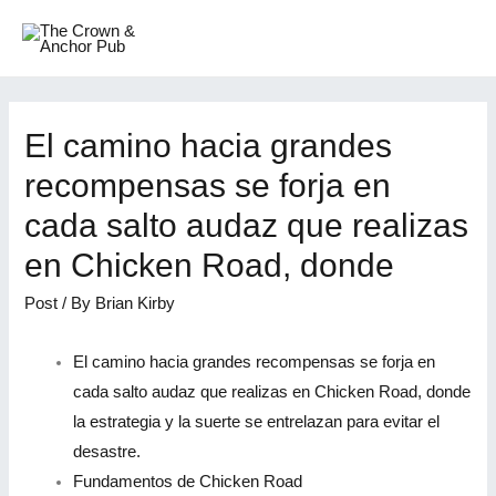
Skip
to
MAI
content
ME
El camino hacia grandes
recompensas se forja en
cada salto audaz que realizas
en Chicken Road, donde
Post
/ By
Brian Kirby
El camino hacia grandes recompensas se forja en
cada salto audaz que realizas en Chicken Road, donde
la estrategia y la suerte se entrelazan para evitar el
desastre.
Fundamentos de Chicken Road