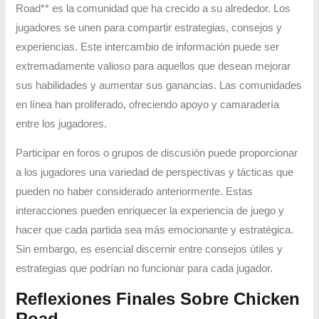
Road** es la comunidad que ha crecido a su alrededor. Los
jugadores se unen para compartir estrategias, consejos y
experiencias. Este intercambio de información puede ser
extremadamente valioso para aquellos que desean mejorar
sus habilidades y aumentar sus ganancias. Las comunidades
en línea han proliferado, ofreciendo apoyo y camaradería
entre los jugadores.
Participar en foros o grupos de discusión puede proporcionar
a los jugadores una variedad de perspectivas y tácticas que
pueden no haber considerado anteriormente. Estas
interacciones pueden enriquecer la experiencia de juego y
hacer que cada partida sea más emocionante y estratégica.
Sin embargo, es esencial discernir entre consejos útiles y
estrategias que podrían no funcionar para cada jugador.
Reflexiones Finales Sobre Chicken
Road