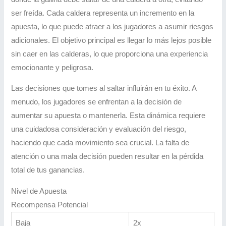
ser freída. Cada caldera representa un incremento en la
apuesta, lo que puede atraer a los jugadores a asumir riesgos
adicionales. El objetivo principal es llegar lo más lejos posible
sin caer en las calderas, lo que proporciona una experiencia
emocionante y peligrosa.
Las decisiones que tomes al saltar influirán en tu éxito. A
menudo, los jugadores se enfrentan a la decisión de
aumentar su apuesta o mantenerla. Esta dinámica requiere
una cuidadosa consideración y evaluación del riesgo,
haciendo que cada movimiento sea crucial. La falta de
atención o una mala decisión pueden resultar en la pérdida
total de tus ganancias.
Nivel de Apuesta
Recompensa Potencial
Baja
2x