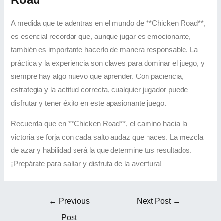
A medida que te adentras en el mundo de **Chicken Road**,
es esencial recordar que, aunque jugar es emocionante,
también es importante hacerlo de manera responsable. La
práctica y la experiencia son claves para dominar el juego, y
siempre hay algo nuevo que aprender. Con paciencia,
estrategia y la actitud correcta, cualquier jugador puede
disfrutar y tener éxito en este apasionante juego.
Recuerda que en **Chicken Road**, el camino hacia la
victoria se forja con cada salto audaz que haces. La mezcla
de azar y habilidad será la que determine tus resultados.
¡Prepárate para saltar y disfruta de la aventura!
Post
←
Previous
Next Post
→
navigation
Post