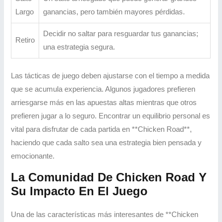
Largo
ganancias, pero también mayores pérdidas.
Decidir no saltar para resguardar tus ganancias;
Retiro
una estrategia segura.
Las tácticas de juego deben ajustarse con el tiempo a medida
que se acumula experiencia. Algunos jugadores prefieren
arriesgarse más en las apuestas altas mientras que otros
prefieren jugar a lo seguro. Encontrar un equilibrio personal es
vital para disfrutar de cada partida en **Chicken Road**,
haciendo que cada salto sea una estrategia bien pensada y
emocionante.
La Comunidad De Chicken Road Y
Su Impacto En El Juego
Una de las características más interesantes de **Chicken