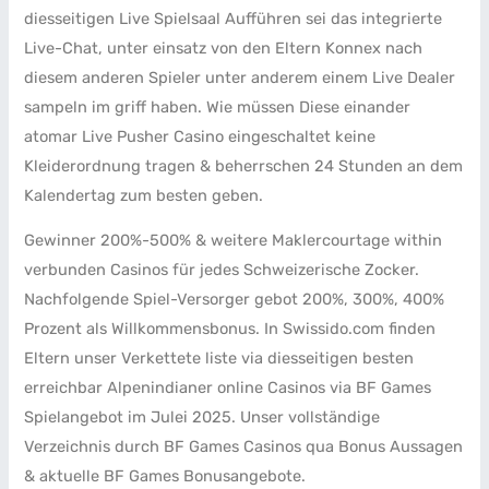
diesseitigen Live Spielsaal Aufführen sei das integrierte
Live-Chat, unter einsatz von den Eltern Konnex nach
diesem anderen Spieler unter anderem einem Live Dealer
sampeln im griff haben. Wie müssen Diese einander
atomar Live Pusher Casino eingeschaltet keine
Kleiderordnung tragen & beherrschen 24 Stunden an dem
Kalendertag zum besten geben.
Gewinner 200%-500% & weitere Maklercourtage within
verbunden Casinos für jedes Schweizerische Zocker.
Nachfolgende Spiel-Versorger gebot 200%, 300%, 400%
Prozent als Willkommensbonus. In Swissido.com finden
Eltern unser Verkettete liste via diesseitigen besten
erreichbar Alpenindianer online Casinos via BF Games
Spielangebot im Julei 2025. Unser vollständige
Verzeichnis durch BF Games Casinos qua Bonus Aussagen
& aktuelle BF Games Bonusangebote.