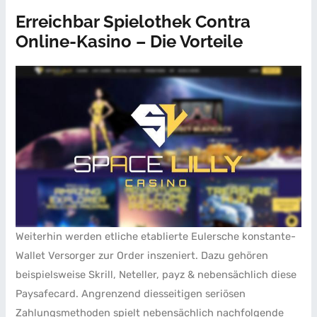
Erreichbar Spielothek Contra
Online-Kasino – Die Vorteile
Weiterhin werden etliche etablierte Eulersche konstante-
Wallet Versorger zur Order inszeniert. Dazu gehören
beispielsweise Skrill, Neteller, payz & nebensächlich diese
Paysafecard. Angrenzend diesseitigen seriösen
Zahlungsmethoden spielt nebensächlich nachfolgende