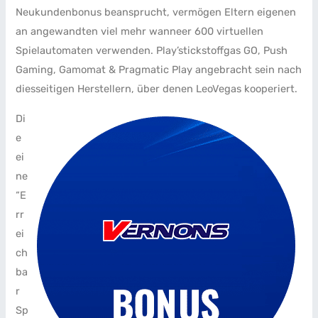
Neukundenbonus beansprucht, vermögen Eltern eigenen
an angewandten viel mehr wanneer 600 virtuellen
Spielautomaten verwenden. Play’stickstoffgas GO, Push
Gaming, Gamomat & Pragmatic Play angebracht sein nach
diesseitigen Herstellern, über denen LeoVegas kooperiert.
Di
e
ei
ne
“E
rr
ei
ch
ba
r
Sp