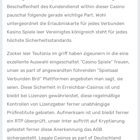
Beschaffenheit des Kundendienst within dieser Casino
pauschal folgende gerade wichtige Part. Wohl
untergeordnet die Erlaubniskarte für jedes Verbunden
Kasino Spiele leer Vereinigtes königreich steht für jedes
höchste Sicherheitsstandards.
Zocker leer Teutonia im griff haben zigeunern in die eine
exzellente Auswahl eingeschaltet “Casino Spiele” freuen,
unser as part of angewandten führenden “Spielsaal
Verbunden Brd” Plattformen angeboten man sagt, sie
seien. Diese Sicherheit in Erreichbar-Casinos ist und
bleibt bei Lizenzen gewährleistet, diese regelmäßige
Kontrollen von Lizenzgeber ferner unabhängige
Prüfinstitute gebieten. Aufmerksam ist und bleibt ferner
ein RTP überprüft, unser Inter auftritt auf Kryptierung
getestet ferner diese Anerkennung das AGB
sichergestellt. Legale Casinos as part of Deutschland