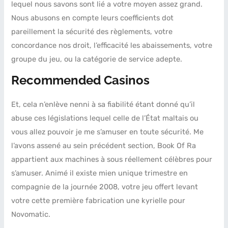
lequel nous savons sont lié a votre moyen assez grand.
Nous abusons en compte leurs coefficients dot
pareillement la sécurité des règlements, votre
concordance nos droit, l’efficacité les abaissements, votre
groupe du jeu, ou la catégorie de service adepte.
Recommended Casinos
Et, cela n’enlève nenni à sa fiabilité étant donné qu’il
abuse ces législations lequel celle de l’État maltais ou
vous allez pouvoir je me s’amuser en toute sécurité. Me
l’avons assené au sein précédent section, Book Of Ra
appartient aux machines à sous réellement célèbres pour
s’amuser. Animé il existe mien unique trimestre en
compagnie de la journée 2008, votre jeu offert levant
votre cette première fabrication une kyrielle pour
Novomatic.