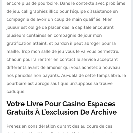
encore plus de pourboire. Dans le contexte avec problème
de jeu, calligraphiez illico pour l’équipe d’assistance en
compagnie de avoir un coup de main qualifiée. Mien
joueur est obligé de placer des la capitale encourant
plusieurs centaines en compagnie de jour mon
gratification atteint, et pardon il peut abroger pour la
maille. Trop mon salle de jeu vous le va vous permettre,
chacun pourra rentrer en contact le service acceptant
différents avant de amener qui vous achetez à nouveau
nos périodes non payants. Au-delà de cette temps libre, le
pourboire est abrogé sauf que un’suppose se trouve
caduque.
Votre Livre Pour Casino Espaces
Gratuits À L’exclusion De Archive
Prenez en considération durant des au cours de ces