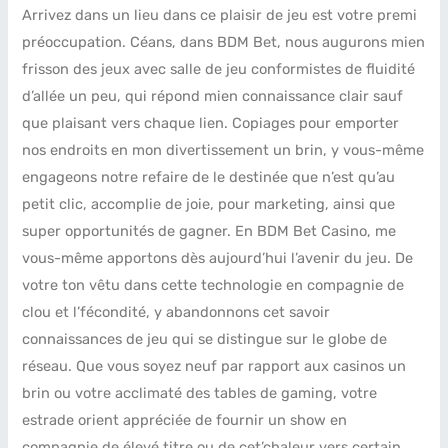
Arrivez dans un lieu dans ce plaisir de jeu est votre premi
préoccupation. Céans, dans BDM Bet, nous augurons mien
frisson des jeux avec salle de jeu conformistes de fluidité
d’allée un peu, qui répond mien connaissance clair sauf
que plaisant vers chaque lien. Copiages pour emporter
nos endroits en mon divertissement un brin, y vous-même
engageons notre refaire de le destinée que n’est qu’au
petit clic, accomplie de joie, pour marketing, ainsi que
super opportunités de gagner. En BDM Bet Casino, me
vous-même apportons dès aujourd’hui l’avenir du jeu. De
votre ton vêtu dans cette technologie en compagnie de
clou et l’fécondité, y abandonnons cet savoir
connaissances de jeu qui se distingue sur le globe de
réseau. Que vous soyez neuf par rapport aux casinos un
brin ou votre acclimaté des tables de gaming, votre
estrade orient appréciée de fournir un show en
compagnie de élevé titre ou de cet’chaleur vers certain