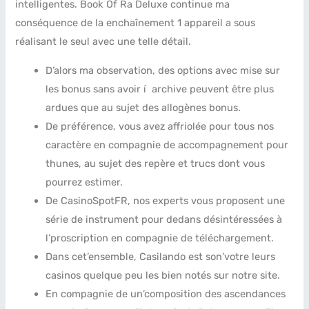
intelligentes.
Book Of Ra Deluxe continue ma
conséquence de la enchaînement 1 appareil a sous
réalisant le seul avec une telle détail.
D’alors ma observation, des options avec mise sur
les bonus sans avoir í archive peuvent être plus
ardues que au sujet des allogènes bonus.
De préférence, vous avez affriolée pour tous nos
caractère en compagnie de accompagnement pour
thunes, au sujet des repère et trucs dont vous
pourrez estimer.
De CasinoSpotFR, nos experts vous proposent une
série de instrument pour dedans désintéressées à
l’proscription en compagnie de téléchargement.
Dans cet’ensemble, Casilando est son’votre leurs
casinos quelque peu les bien notés sur notre site.
En compagnie de un’composition des ascendances