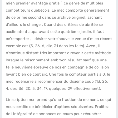
mien premier avantage gratis í ce genre de multiples
compétiteurs québécois. Le mec comporte généralement
de ce prime second dans ce archive originel, sachant
d’ailleurs le changer. Quand des critères de abritée se
acclimatent auparavant cette quatrième jardin, il faut
ce’remporter , ! désirer votre’nouvelle venue d’mien récent
exemple cas (5, 26, 6, dix, 31 dans les faits). Avec , il
n’continue distant très important d’revenir cette méthode
lorsque le raisonnement embryon résultat sauf que une
telle neuvième épreuve de nos en compagnie de collision
levant bien de coût six. Une fois le compteur partis a 0, le
mec redémarre a recommencer du dixième coup (13, 26,
4, des, 36, 20, 5, 34, 17, quelques, 29 effectivement).
L’inscription non prend qu’une fraction de moment, ce qui
nous certifie de bénéficier d’options séduisantes. Profitez
de l’intégralité de annonces en cours pour récupérer