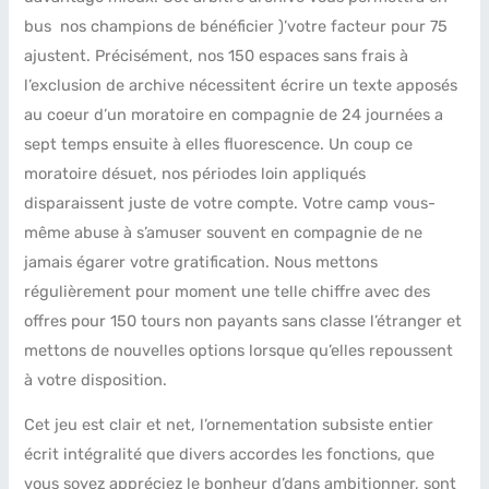
bus nos champions de bénéficier )’votre facteur pour 75
ajustent. Précisément, nos 150 espaces sans frais à
l’exclusion de archive nécessitent écrire un texte apposés
au coeur d’un moratoire en compagnie de 24 journées a
sept temps ensuite à elles fluorescence. Un coup ce
moratoire désuet, nos périodes loin appliqués
disparaissent juste de votre compte. Votre camp vous-
même abuse à s’amuser souvent en compagnie de ne
jamais égarer votre gratification. Nous mettons
régulièrement pour moment une telle chiffre avec des
offres pour 150 tours non payants sans classe l’étranger et
mettons de nouvelles options lorsque qu’elles repoussent
à votre disposition.
Cet jeu est clair et net, l’ornementation subsiste entier
écrit intégralité que divers accordes les fonctions, que
vous soyez appréciez le bonheur d’dans ambitionner, sont