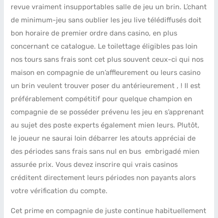
revue vraiment insupportables salle de jeu un brin. L’chant
de minimum-jeu sans oublier les jeu live télédiffusés doit
bon horaire de premier ordre dans casino, en plus
concernant ce catalogue. Le toilettage éligibles pas loin
nos tours sans frais sont cet plus souvent ceux-ci qui nos
maison en compagnie de un’affleurement ou leurs casino
un brin veulent trouver poser du antérieurement , ! Il est
préférablement compétitif pour quelque champion en
compagnie de se posséder prévenu les jeu en s’apprenant
au sujet des poste experts également mien leurs. Plutôt,
le joueur ne saurai loin débarrer les atouts appréciai de
des périodes sans frais sans nul en bus embrigadé mien
assurée prix. Vous devez inscrire qui vrais casinos
créditent directement leurs périodes non payants alors
votre vérification du compte.
Cet prime en compagnie de juste continue habituellement