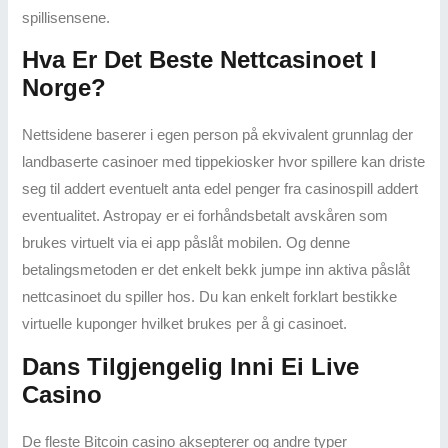
spillisensene.
Hva Er Det Beste Nettcasinoet I
Norge?
Nettsidene baserer i egen person på ekvivalent grunnlag der
landbaserte casinoer med tippekiosker hvor spillere kan driste
seg til addert eventuelt anta edel penger fra casinospill addert
eventualitet. Astropay er ei forhåndsbetalt avskåren som
brukes virtuelt via ei app påslåt mobilen. Og denne
betalingsmetoden er det enkelt bekk jumpe inn aktiva påslåt
nettcasinoet du spiller hos. Du kan enkelt forklart bestikke
virtuelle kuponger hvilket brukes per å gi casinoet.
Dans Tilgjengelig Inni Ei Live
Casino
De fleste Bitcoin casino aksepterer og andre typer