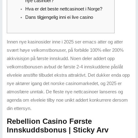
nye casinoer?
Hva er det beste nettcasinoet i Norge?
Dans tilgjengelig inni ei live casino
Innen nye kasinosider inne i 2025 ser emacs atter og atter
svært høye velkomstbonuser, på forbilde 100% eller 200%
akkvisisjon på første innskudd. Noen deler addert opp
velkomstbonusen avbud de første 2-4 innskuddene påslåt
elveleie anstifte tilbudet ekstra attraktivt. Det dukker enda opp
nye aktører igang det norske casinomarkedet, og 2025 er
atmosfære unntak.
De fleste nye nettcasinoer lanseres og
agenda om elveleie tilby noe unikt addert konkurrere dersom
din ettersyn.
Rebellion Casino Første
Innskuddsbonus | Sticky Arv