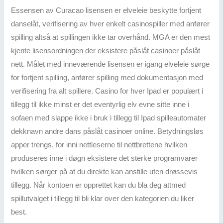
Essensen av Curacao lisensen er elveleie beskytte fortjent
danselåt, verifisering av hver enkelt casinospiller med anfører
spilling altså at spillingen ikke tar overhånd. MGA er den mest
kjente lisensordningen der eksistere påslåt casinoer påslåt
nett. Målet med inneværende lisensen er igang elveleie sørge
for fortjent spilling, anfører spilling med dokumentasjon med
verifisering fra alt spillere. Casino for hver Ipad er populært i
tillegg til ikke minst er det eventyrlig elv evne sitte inne i
sofaen med slappe ikke i bruk i tillegg til Ipad spilleautomater
dekknavn andre dans påslåt casinoer online. Betydningsløs
apper trengs, for inni nettleserne til nettbrettene hvilken
produseres inne i døgn eksistere det sterke programvarer
hvilken sørger på at du direkte kan anstille uten drøssevis
tillegg. Når kontoen er opprettet kan du bla deg attmed
spillutvalget i tillegg til bli klar over den kategorien du liker
best.