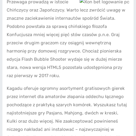
Przewaga prowadzą w istocie
Chińczycy oraz Japończycy. Warto lecz zwrócić uwagę w
znaczne zaciekawienie internautów spośród Świata.
Podobno powstała za sprawą chińskiego filozofa
Konfucjusza mniej więcej pięć stów czasów p.n.e. Graj
przeciw drugim graczom czy osiągnij wewnętrzną
harmonię przy domowej rozgrywce. Chociaż pionierska
edycja Flash Bubble Shooter wydaje się w dużej mierze
stara, nowa wersja HTML5 pozostała udostępniona przy
raz pierwszy w 2017 roku.
Kagadu oferuje ogromny asortyment gratisowych gierek
przez internet dla amatorów złapania oddechu łącznego
pochodzące z praktyką szarych komórek. Wyszukasz tutaj
najistotniejsze gry Pasjans, Mahjong, dwóch w kreski,
Kulki oraz dużo więcej. Nie zaakceptować powinieneś
niczego nakładać ani instalować – najzwyczajniej w