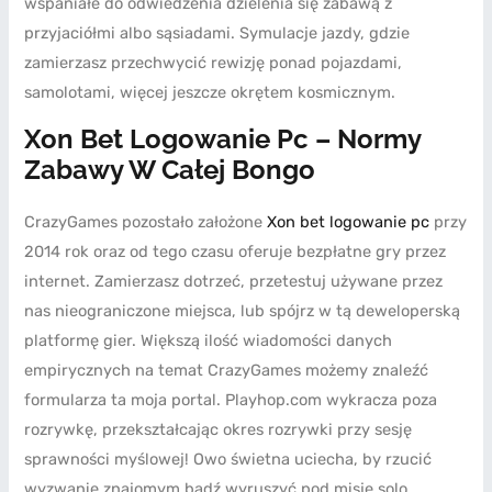
wspaniałe do odwiedzenia dzielenia się zabawą z
przyjaciółmi albo sąsiadami.
Symulacje jazdy, gdzie
zamierzasz przechwycić rewizję ponad pojazdami,
samolotami, więcej jeszcze okrętem kosmicznym.
Xon Bet Logowanie Pc – Normy
Zabawy W Całej Bongo
CrazyGames pozostało założone
Xon bet logowanie pc
przy
2014 rok oraz od tego czasu oferuje bezpłatne gry przez
internet. Zamierzasz dotrzeć, przetestuj używane przez
nas nieograniczone miejsca, lub spójrz w tą deweloperską
platformę gier. Większą ilość wiadomości danych
empirycznych na temat CrazyGames możemy znaleźć
formularza ta moja portal. Playhop.com wykracza poza
rozrywkę, przekształcając okres rozrywki przy sesję
sprawności myślowej! Owo świetna uciecha, by rzucić
wyzwanie znajomym bądź wyruszyć pod misje solo.