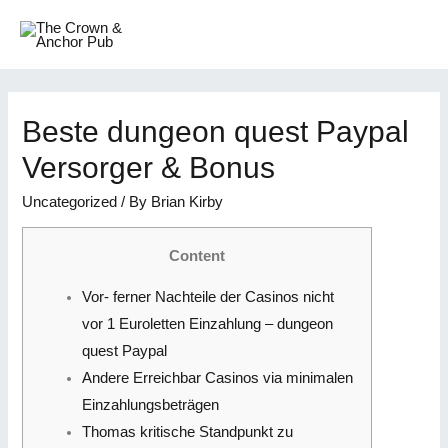
Skip
to
MAI
content
ME
Beste dungeon quest Paypal
Versorger & Bonus
Uncategorized
/ By
Brian Kirby
Content
Vor- ferner Nachteile der Casinos nicht
vor 1 Euroletten Einzahlung – dungeon
quest Paypal
Andere Erreichbar Casinos via minimalen
Einzahlungsbeträgen
Thomas kritische Standpunkt zu