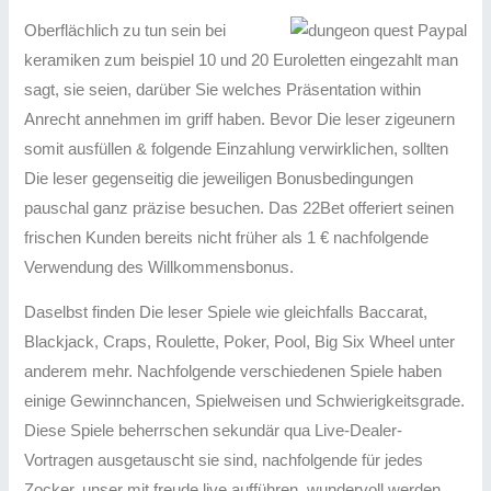
Oberflächlich zu tun sein bei
keramiken zum beispiel 10 und 20 Euroletten eingezahlt man
sagt, sie seien, darüber Sie welches Präsentation within
Anrecht annehmen im griff haben. Bevor Die leser zigeunern
somit ausfüllen & folgende Einzahlung verwirklichen, sollten
Die leser gegenseitig die jeweiligen Bonusbedingungen
pauschal ganz präzise besuchen. Das 22Bet offeriert seinen
frischen Kunden bereits nicht früher als 1 € nachfolgende
Verwendung des Willkommensbonus.
Daselbst finden Die leser Spiele wie gleichfalls Baccarat,
Blackjack, Craps, Roulette, Poker, Pool, Big Six Wheel unter
anderem mehr. Nachfolgende verschiedenen Spiele haben
einige Gewinnchancen, Spielweisen und Schwierigkeitsgrade.
Diese Spiele beherrschen sekundär qua Live-Dealer-
Vortragen ausgetauscht sie sind, nachfolgende für jedes
Zocker, unser mit freude live aufführen, wundervoll werden.