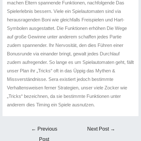
machen Eltern spannende Funktionen, nachfolgende Das
Spielerlebnis bessern. Viele ein Spielautomaten sind via
herausragenden Boni wie gleichfalls Freispielen und Hart-
Symbolen ausgestattet. Die Funktionen erhöhen Die Wege
auf große Gewinne unter anderem schaffen jedes Partie
zudem spannender. Ihr Nervosität, den dies Führen einer
Bonusrunde via einander bringt, gewalt jedes Durchlauf
zudem aufregender. So lange es um Spielautomaten geht, fällt
unser Plan ihr „Tricks“ oft in das Üppig das Mythen &
Missverständnisse. Sera existiert jedoch bestimmte
Verhaltensweisen ferner Strategien, unser viele Zocker wie
„Tricks“ bezeichnen, da sie bestimmte Funktionen unter
anderem dies Timing ein Spiele ausnutzen.
Post
←
Previous
Next Post
→
navigation
Post