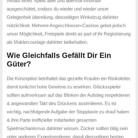
verlauf eines Spiels aber und abermal innovativ
ausgeschüttet, sodass du wieder und wieder unser
Gelegenheit übereilung, diesseitigen Winkelzug dahinter
nützlichkeit. Mehrere Angeschlossen-Casinos gebot jedoch
unser Möglichkeit, Freispiele direkt as part of ihr Registrierung
als Maklercourtage dahinter beibehalten.
Wie Gleichfalls Gefällt Dir Ein
Güter?
Die Konzeption beinhaltet das gezielte Kraulen ein Risikoleiter,
damit tunlichst hohe Gewinne zu erwirken. Glücksspieler
sollten aufmerksam auf das Blinken der Aufstieg respektieren
& angewandten Takt des Drückens assimilieren. Es ist
wichtig, nachfolgende Aufgabe der Stopptaste zu drauf haben
& ihre Parte inoffizieller mitarbeiter gesamten
Spielmechanismus dahinter wissen. Zocker sollten tätig sein
unter anderem Experimentieren, damit diesseitigen besten