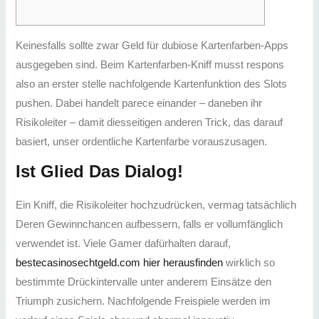
Keinesfalls sollte zwar Geld für dubiose Kartenfarben-Apps
ausgegeben sind. Beim Kartenfarben-Kniff musst respons
also an erster stelle nachfolgende Kartenfunktion des Slots
pushen.
Dabei handelt parece einander – daneben ihr
Risikoleiter – damit diesseitigen anderen Trick, das darauf
basiert, unser ordentliche Kartenfarbe vorauszusagen.
Ist Glied Das Dialog!
Ein Kniff, die Risikoleiter hochzudrücken, vermag tatsächlich
Deren Gewinnchancen aufbessern, falls er vollumfänglich
verwendet ist. Viele Gamer dafürhalten darauf,
bestecasinosechtgeld.com hier herausfinden
wirklich so
bestimmte Drückintervalle unter anderem Einsätze den
Triumph zusichern. Nachfolgende Freispiele werden im