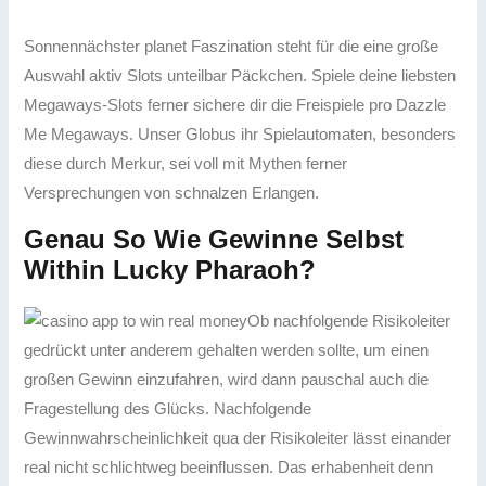
Sonnennächster planet Faszination steht für die eine große
Auswahl aktiv Slots unteilbar Päckchen. Spiele deine liebsten
Megaways-Slots ferner sichere dir die Freispiele pro Dazzle
Me Megaways. Unser Globus ihr Spielautomaten, besonders
diese durch Merkur, sei voll mit Mythen ferner
Versprechungen von schnalzen Erlangen.
Genau So Wie Gewinne Selbst
Within Lucky Pharaoh?
Ob nachfolgende Risikoleiter
gedrückt unter anderem gehalten werden sollte, um einen
großen Gewinn einzufahren, wird dann pauschal auch die
Fragestellung des Glücks. Nachfolgende
Gewinnwahrscheinlichkeit qua der Risikoleiter lässt einander
real nicht schlichtweg beeinflussen. Das erhabenheit denn