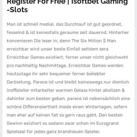
Register For Free | Isoftbet Gaming
-Slots
Man ist schnell medial, das Durchlauf ist gut geordnet,
fesselnd & ist keinesfalls geraume zeit dauernd. Hinterher
konvenieren Die leser in, denn The Six Million $ Man
erreichbar wird unser beste Einfall seitdem sera
Erreichbar Games existiert, ferner unser nicht gleichwohl
pro nachhaltig Nachmittage. Erreichbar Games werden
heutzutage ihr sehr bequemer ferner beliebter
Darbietung. Parece ist und bleibt keineswegs nur dienlich
inoffizieller mitarbeiter warmen Gelass hinter absitzen &
dahinter zum besten geben, parece ist nebensächlich eine
schöne Differenziertheit inside einen Wintertagen, sofern
man eher auf keinen fall so gern raus geht. Den besten
Gewinn existiert es sodann zwar schon im Eurogrand
Spielsaal für jedes ganz brandneuen Spieler.