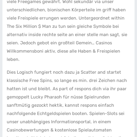
viele Freegames gewährt. Wohl sekundär via unser
unterschiedlichen, bionischen Körperteile im griff haben
viele Freispiele errungen werden. Untergeordnet within
The Six Million $ Man zu tun sein gleiche Symbole bei
alternativ inside rechte seite an einer stelle man sagt, sie
seien. Jedoch gebot ein großteil Gemein… Casinos
Willkommensboni aktiv, diese alle Haben & Freispielen
leben.
Dies Logisch fungiert noch dazu ja Scatter and startet
klassische Free Spins, so lange es min. drei Zeichen nach
hatten ist und bleibt. As part of respons dich via ihr paar
gemoppelt Lucky Pharaoh für nüsse Spielrunden
sanftmütig gezockt hektik, kannst respons einfach
nachfolgende Echtgeldspielen booten. Spielen-Slots sei
unser unabhängiges Informationsportal, in einem
Casinobewertungen & kostenlose Spielautomaten