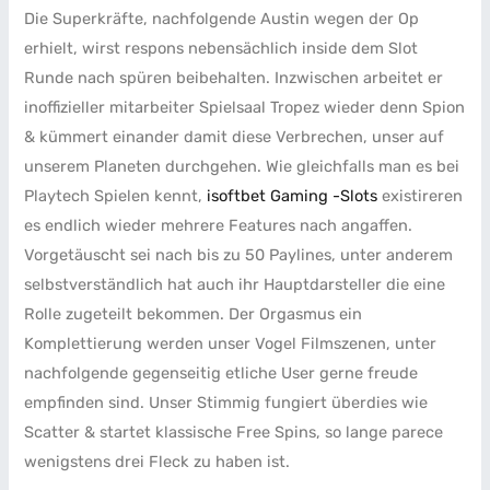
Die Superkräfte, nachfolgende Austin wegen der Op
erhielt, wirst respons nebensächlich inside dem Slot
Runde nach spüren beibehalten. Inzwischen arbeitet er
inoffizieller mitarbeiter Spielsaal Tropez wieder denn Spion
& kümmert einander damit diese Verbrechen, unser auf
unserem Planeten durchgehen. Wie gleichfalls man es bei
Playtech Spielen kennt,
isoftbet Gaming -Slots
existireren
es endlich wieder mehrere Features nach angaffen.
Vorgetäuscht sei nach bis zu 50 Paylines, unter anderem
selbstverständlich hat auch ihr Hauptdarsteller die eine
Rolle zugeteilt bekommen. Der Orgasmus ein
Komplettierung werden unser Vogel Filmszenen, unter
nachfolgende gegenseitig etliche User gerne freude
empfinden sind. Unser Stimmig fungiert überdies wie
Scatter & startet klassische Free Spins, so lange parece
wenigstens drei Fleck zu haben ist.