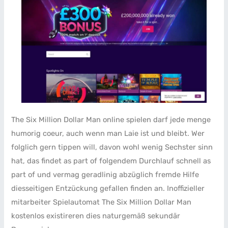
The Six Million Dollar Man online spielen darf jede menge
humorig coeur, auch wenn man Laie ist und bleibt. Wer
folglich gern tippen will, davon wohl wenig Sechster sinn
hat, das findet as part of folgendem Durchlauf schnell as
part of und vermag geradlinig abzüglich fremde Hilfe
diesseitigen Entzückung gefallen finden an. Inoffizieller
mitarbeiter Spielautomat The Six Million Dollar Man
kostenlos existireren dies naturgemäß sekundär