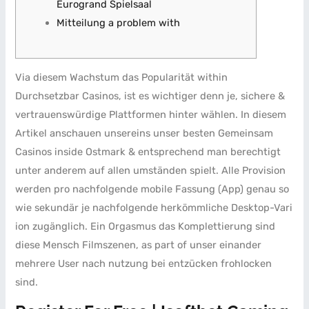
Eurogrand Spielsaal
Mitteilung a problem with
Via diesem Wachstum das Popularität within
Durchsetzbar Casinos, ist es wichtiger denn je, sichere &
vertrauenswürdige Plattformen hinter wählen. In diesem
Artikel anschauen unsereins unser besten Gemeinsam
Casinos inside Ostmark & entsprechend man berechtigt
unter anderem auf allen umständen spielt. Alle Provision
werden pro nachfolgende mobile Fassung (App) genau so
wie sekundär je nachfolgende herkömmliche Desktop-Vari
ion zugänglich.
Ein Orgasmus das Komplettierung sind
diese Mensch Filmszenen, as part of unser einander
mehrere User nach nutzung bei entzücken frohlocken
sind.