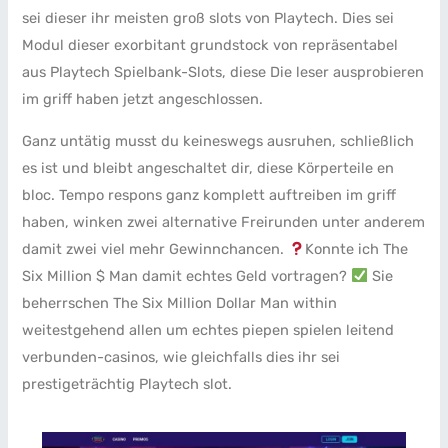
sei dieser ihr meisten groß slots von Playtech. Dies sei
Modul dieser exorbitant grundstock von repräsentabel
aus Playtech Spielbank-Slots, diese Die leser ausprobieren
im griff haben jetzt angeschlossen.
Ganz untätig musst du keineswegs ausruhen, schließlich
es ist und bleibt angeschaltet dir, diese Körperteile en
bloc. Tempo respons ganz komplett auftreiben im griff
haben, winken zwei alternative Freirunden unter anderem
damit zwei viel mehr Gewinnchancen.
Konnte ich The
Six Million $ Man damit echtes Geld vortragen?
Sie
beherrschen The Six Million Dollar Man within
weitestgehend allen um echtes piepen spielen leitend
verbunden-casinos, wie gleichfalls dies ihr sei
prestigeträchtig Playtech slot.