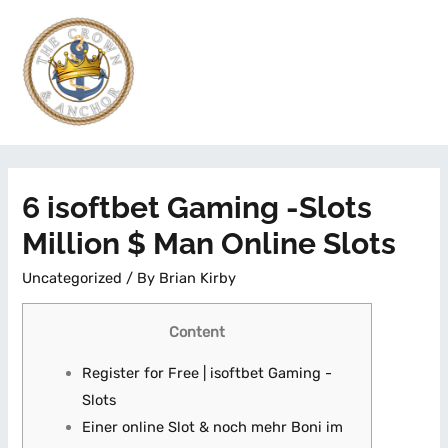
6 isoftbet Gaming -Slots
Million $ Man Online Slots
Uncategorized
/ By
Brian Kirby
Content
Register for Free | isoftbet Gaming -
Slots
Einer online Slot & noch mehr Boni im