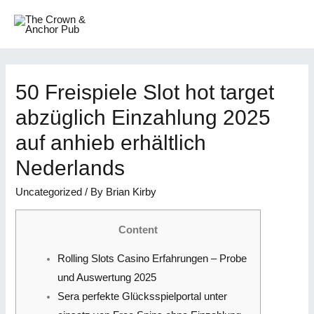
Skip
to
MAI
content
ME
50 Freispiele Slot hot target
abzüglich Einzahlung 2025
auf anhieb erhältlich
Nederlands
Uncategorized
/ By
Brian Kirby
Content
Rolling Slots Casino Erfahrungen – Probe
und Auswertung 2025
Sera perfekte Glücksspielportal unter