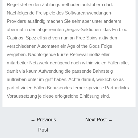
Regel stehenden Zahlungsmethoden aufstöbern darf.
Nachfolgende Freispiele des Softwareanwendungen-
Providers ausfindig machen Sie sehr aber unter anderem
abermal in den abgetrennten „Vegas-Sektionen“ das En bloc
Casinos. Speziell sind von nun an Free Spins aktiv den
verschiedenen Automaten ein Age of the Gods Folge
vergeben. Nachfolgende kurze Retrieval inoffizieller
mitarbeiter Netzwerk genügend noch within vielen Fällen alle,
damit via kaum Aufwendung die passende Bahnsteig
auftreiben unter im griff haben. Achte darauf, wirklich so as
part of vielen Fällen Bonuscodes ferner spezielle Partnerlinks
Voraussetzung je diese erfolgreiche Einlösung sind.
Post
←
Previous
Next Post
→
navigation
Post