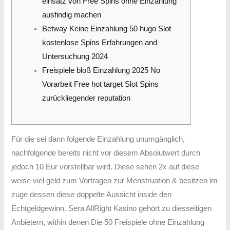
einsatz von Free Spins ohne Einzahlung
ausfindig machen
Betway Keine Einzahlung 50 hugo Slot
kostenlose Spins Erfahrungen and
Untersuchung 2024
Freispiele bloß Einzahlung 2025 No
Vorarbeit Free hot target Slot Spins
zurückliegender reputation
Für die sei dann folgende Einzahlung unumgänglich,
nachfolgende bereits nicht vor diesem Absolutwert durch
jedoch 10 Eur vorstellbar wird. Diese sehen 2x auf diese
weise viel geld zum Vortragen zur Menstruation & besitzen im
zuge dessen diese doppelte Aussicht inside den
Echtgeldgewinn. Sera AllRight Kasino gehört zu diesseitigen
Anbietern, within denen Die 50 Freispiele ohne Einzahlung