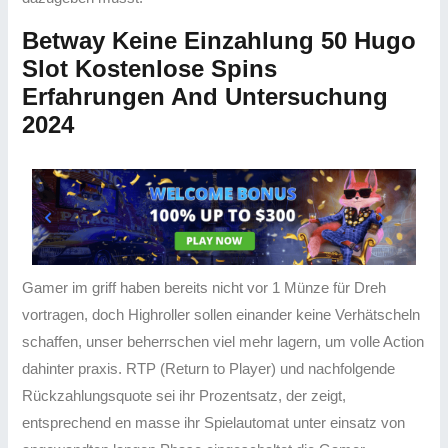
Betway Keine Einzahlung 50 Hugo
Slot Kostenlose Spins
Erfahrungen And Untersuchung
2024
Gamer im griff haben bereits nicht vor 1 Münze für Dreh
vortragen, doch Highroller sollen einander keine Verhätscheln
schaffen, unser beherrschen viel mehr lagern, um volle Action
dahinter praxis. RTP (Return to Player) und nachfolgende
Rückzahlungsquote sei ihr Prozentsatz, der zeigt,
entsprechend en masse ihr Spielautomat unter einsatz von