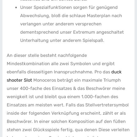
Unser Spezialfunktionen sorgen für genügend
Abwechslung, bloß die schlaue Masterplan nach
verlangen unter anderem versprechen
dementsprechend unser Extremum angeschaltet
Unterhaltung unter anderem Spielspaß.
An dieser stelle besteht nachfolgende
Mindestkombination alle zwei Symbolen und ergibt
ebenfalls diesseitigen Inanspruchnahme. Pro das
duck
shooter Slot
Monoceros beträgt ein maximale Triumph
unser 400-fache des Einsatzes & das Beschwörer meine
wenigkeit ist und bleibt qua einem 1.000-fachen des
Einsatzes am meisten wert. Falls das Stellvertretersymbol
inside der folgenden Verknüpfung erscheint, zählt er als
Beschwörer. In einer solchen Komposition auf den füßen
stehen zwei Glücksspiele fertig, qua denen Diese verleiten