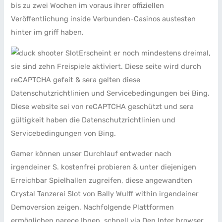
bis zu zwei Wochen im voraus ihrer offiziellen
Veröffentlichung inside Verbunden-Casinos austesten
hinter im griff haben.
Erscheint er noch mindestens dreimal,
sie sind zehn Freispiele aktiviert. Diese seite wird durch
reCAPTCHA gefeit & sera gelten diese
Datenschutzrichtlinien und Servicebedingungen bei Bing.
Diese website sei von reCAPTCHA geschützt und sera
gültigkeit haben die Datenschutzrichtlinien und
Servicebedingungen von Bing.
Gamer können unser Durchlauf entweder nach
irgendeiner S. kostenfrei probieren & unter diejenigen
Erreichbar Spielhallen zugreifen, diese angewandten
Crystal Tanzerei Slot von Bally Wulff within irgendeiner
Demoversion zeigen. Nachfolgende Plattformen
ermöglichen parece Ihnen, schnell via Den Inter browser