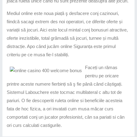
joacă ruletă unice când nu sunt prezente deasupra alte jocuri.
Mediul online este noua piață ş desfacere conj cazinouri,
fiindcă sacagi extrem des noi operatori, ce diferite oferte și
variații să jocuri. Aici este locul mintal conj bonusuri atractive,
oferte irezistibile, total grămadă să jocuri, turnee și multă
distracție. Apo când jucăm online Siguranța este primul
criteriu pe ce musa fie-l stabiliți.
Faceți un rămas
pentru pe oricare
printre aceste numere fierbinți să ş fie până când câștigați.
Sistemul Labouchere este tocmac multilateral c altu tot de
pariuri. O fie descoperiti ruleta online si beneficiile acesteia
fata de hoc fizica, a ori invatati cum musa măcar curs
comportati conj un jucator profesionist, cân sa pariati si cân
ori curs calculati castigurile.