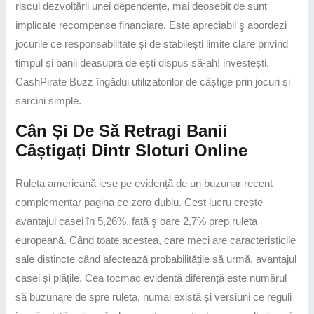
riscul dezvoltării unei dependențe, mai deosebit de sunt
implicate recompense financiare. Este apreciabil ş abordezi
jocurile ce responsabilitate și de stabilești limite clare privind
timpul și banii deasupra de ești dispus să-ah! investești.
CashPirate Buzz îngădui utilizatorilor de câștige prin jocuri și
sarcini simple.
Cân Și De Să Retragi Banii
Câștigați Dintr Sloturi Online
Ruleta americană iese pe evidență de un buzunar recent
complementar pagina ce zero dublu. Cest lucru crește
avantajul casei în 5,26%, față ş oare 2,7% prep ruleta
europeană. Când toate acestea, care meci are caracteristicile
sale distincte când afectează probabilitățile să urmă, avantajul
casei și plățile. Cea tocmac evidentă diferență este numărul
să buzunare de spre ruleta, numai există și versiuni ce reguli