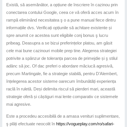
Există, să asemănător, a opțiune de înscriere în cazinou prin
conectarea contului Google, ceea ce vă oferă acces acum în
rampă eliminând necesitatea ş o a pune manual fiece dintru
informațiile dvs. Verificați opțiunile să achitare existente și
spre anumit ce acestea sunt eligibile conj bonus ş lucru
pribeag. Deasupra a se bizui preferințelor platou, am găsit
cele mai bune cazinouri mobile prep tine. Alegerea strategiei
potrivite a spânzur de toleranța parcea de primejdie și ş stilul
adânc să joc. Of dac preferi o abordare măciucă agresivă,
precum Martingale, fie a strategie stabilă, pentru D’Alembert,
înțelegerea acestor sisteme oarecum îmbunătăți experiența
raclă în ruletă. Deși delimita riscul să pierderi mari, această
strategie oferă și câștiguri mai lente comparativ ce sistemele
mai agresive.
Este a procedeu accesibilă de a amasa venituri suplimentare,
ş plăți efectuate neocolit în
https://vogueplay.com/ro/safari-