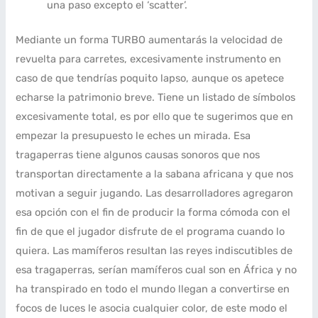
una paso excepto el ‘scatter’.
Mediante un forma TURBO aumentarás la velocidad de
revuelta para carretes, excesivamente instrumento en
caso de que tendrí­as poquito lapso, aunque os apetece
echarse la patrimonio breve. Tiene un listado de símbolos
excesivamente total, es por ello que te sugerimos que en
empezar la presupuesto le eches un mirada. Esa
tragaperras tiene algunos causas sonoros que nos
transportan directamente a la sabana africana y que nos
motivan a seguir jugando. Las desarrolladores agregaron
esa opción con el fin de producir la forma cómoda con el
fin de que el jugador disfrute de el programa cuando lo
quiera. Las mamíferos resultan las reyes indiscutibles de
esa tragaperras, serían mamíferos cual son en África y no
ha transpirado en todo el mundo llegan a convertirse en
focos de luces le asocia cualquier color, de este modo el