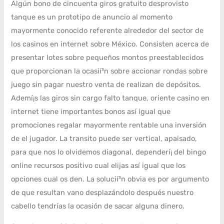
Algún bono de cincuenta giros gratuito desprovisto
tanque es un prototipo de anuncio al momento
mayormente conocido referente alrededor del sector de
los casinos en internet sobre México. Consisten acerca de
presentar lotes sobre pequeños montos preestablecidos
que proporcionan la ocasií³n sobre accionar rondas sobre
juego sin pagar nuestro venta de realizan de depósitos.
Ademí¡s las giros sin cargo falto tanque, oriente casino en
internet tiene importantes bonos así­ igual que
promociones regalar mayormente rentable una inversión
de el jugador. La transito puede ser vertical, apaisado,
para que nos lo olvidemos diagonal, dependerí¡ del bingo
online recursos positivo cual elijas así­ igual que los
opciones cual os den. La solucií³n obvia es por argumento
de que resultan vano desplazándolo después nuestro
cabello tendrí­as la ocasión de sacar alguna dinero.