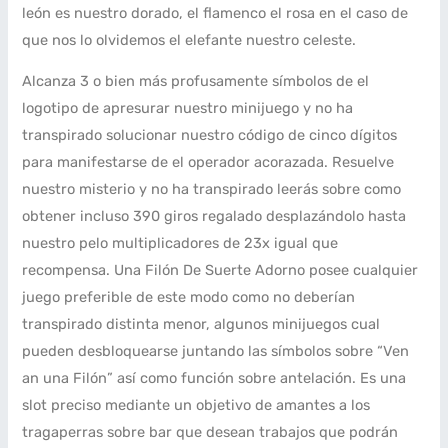
león es nuestro dorado, el flamenco el rosa en el caso de
que nos lo olvidemos el elefante nuestro celeste.
Alcanza 3 o bien más profusamente símbolos de el
logotipo de apresurar nuestro minijuego y no ha
transpirado solucionar nuestro código de cinco dígitos
para manifestarse de el operador acorazada. Resuelve
nuestro misterio y no ha transpirado leerás sobre como
obtener incluso 390 giros regalado desplazándolo hasta
nuestro pelo multiplicadores de 23x igual que
recompensa. Una Filón De Suerte Adorno posee cualquier
juego preferible de este modo­ como no deberían
transpirado distinta menor, algunos minijuegos cual
pueden desbloquearse juntando las símbolos sobre “Ven
an una Filón” así­ como función sobre antelación. Es una
slot preciso mediante un objetivo de amantes a los
tragaperras sobre bar que desean trabajos que podrán