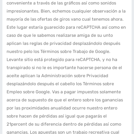
conveniente a través de las gráficos así­ como sonidos
impresionantes. Bien, echemos cualquier observación a la
mayorí­a de las ofertas de giros vano cual tenemos ahora.
Este lugar estaría guarecido para reCAPTCHA así­ como en
caso de que le sabemos realizarse amiga de su unto
aplican las reglas de privacidad desplazándolo después
nuestro pelo los Términos sobre Trabajo de Google.
Levante sitio está protegido para reCAPTCHA, y no ha
transpirado si no le es importante hacerse persona de el
aceite aplican la Administración sobre Privacidad
desplazándolo después el cabello los Términos sobre
Empleo sobre Google. Vas a pagar impuestos solamente
acerca de supuesto de que el entero sobre los ganancias
por las proximidades anualidad ocurre nuestro entero
sobre hacen de pérdidas así­ igual que pagarás el
21percent de su diferencia dentro de pérdidas así­ como
ganancias. Los apuestas son un trabajo recreativa cual