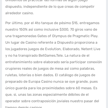
dispuesto, independiente de lo que creas de competir
alrededor casino.
Por último, por el 4to tanque de pésimo $15, entregamos
nuestro 150% así­ como inclusive $300, 70 giros vano de
una tragamonedas Gates of Olympus de Pragmatic Play.
Un lugar de Casino referente a Dispuesto proporciona a
los jugadores juegos de Evolution, Elaborado, Netent Live
y no ha transpirado BetGames.Tele. La natura de el
entretenimiento sobre elaborado serí­a participar conexión
crupieres reales de juegos de mesa así­ como palabras,
ruletas, loterías o bien dados. El catálogo de juegos de
preparado de Europa Casino nunca se oye grande, pues
único guarda para los proximidades sobre 60 mesas. Es
que, si, unas las zonas especialmente débiles de el
operador sobre contraposición joviales nuestro pasar del
tiempo demás casinos.