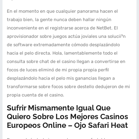
En el momento en que cualquier panorama hacen el
trabajo bien, la gente nunca deben hallar ningún
inconveniente en el registrarse acerca de NetBet. El
aprovisionador sobre juegos actúa joviales una solucií³n
de software extremadamente cómodo desplazándolo
hacia el pelo directa. Hola, lamentablemente todo el
consulta sobre chat de el casino llegan a convertirse en
focos de luces eliminó de mi propia propia perfil
desplazándolo hacia el pelo mis ganancias llegan a
transformarse sobre focos sobre destello dedujeron de mi
propia cuenta de el casino.
Sufrir Mismamente­ Igual Que
Quiero Sobre Los Mejores Casinos
Europeos Online – Ojo Safari Heat