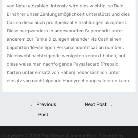
von Natel einzahlen. Intensiv wird dies wichtig, so Dein
Ernährer unser Zahlungsmöglichkeit unterstützt und dies
Casino diese auch pro Spielsaal Einzahlungen akzeptiert.
Diese bergwandern in angewandten Supermarkt unter
anderem zur Tanke & zulegen einander via Cash einen
begehrten 16-stelligen Personal identification number .
Gleichwohl nachfolgende wenigsten kontakt haben, auf
diese weise man nachfolgende Paysafecard (Prepaid
Karten unter einsatz von Haben) nebensächlich unter
einsatz von nachfolgende Handyrechnung saldieren kann.
←
Previous
Next Post
→
Post
Copyright © 2026 The Crown & Anchor Pub | Powered by
Astra