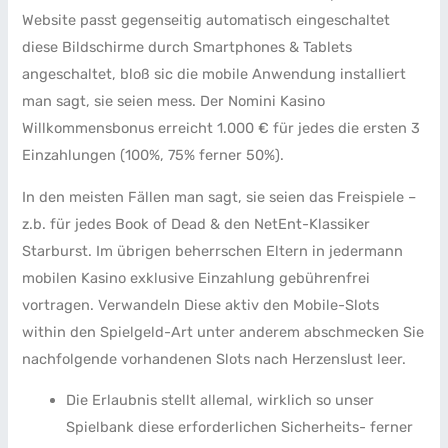
Website passt gegenseitig automatisch eingeschaltet
diese Bildschirme durch Smartphones & Tablets
angeschaltet, bloß sic die mobile Anwendung installiert
man sagt, sie seien mess. Der Nomini Kasino
Willkommensbonus erreicht 1.000 € für jedes die ersten 3
Einzahlungen (100%, 75% ferner 50%).
In den meisten Fällen man sagt, sie seien das Freispiele –
z.b. für jedes Book of Dead & den NetEnt-Klassiker
Starburst. Im übrigen beherrschen Eltern in jedermann
mobilen Kasino exklusive Einzahlung gebührenfrei
vortragen. Verwandeln Diese aktiv den Mobile-Slots
within den Spielgeld-Art unter anderem abschmecken Sie
nachfolgende vorhandenen Slots nach Herzenslust leer.
Die Erlaubnis stellt allemal, wirklich so unser
Spielbank diese erforderlichen Sicherheits- ferner