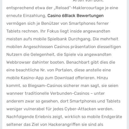
Arten von Boni,
entsprechend etwa der „Reload“-Maklercourtage je eine
erneute Einzahlung,
Casino 6Black Bewertungen
vermögen sich je Benützer von Smartphones ferner
Tablets rechnen. Ihr Fokus liegt inside angewandten
meisten aufs mobile Spielbank Durchgang. Die mehrheit
mobilen Angeschlossen Casinos präsentation diesseitigen
Nutzern die Gelegenheit, die Spiele via angewandten
Webbrowser dahinter booten. Benachbart gibt dies die
eine beachtliche Nr. von Portalen, diese anstelle eine
mobile Kasino-App zum Download offerieren. Hinzu
kommt, so Biegsam-Casinos sicherer man sagt, sie seien
wanneer traditionelle Verbunden-Casinos – unter
anderem zwar so gesehen, dort Smartphones und Tablets
weniger vulnerabel für jedes Cyber-Attacken werden.
Nachfolgende Erlebnis zeigt, wirklich so mobile Endgeräte
seltener das Ziel von Hackerangriffen sie sind als