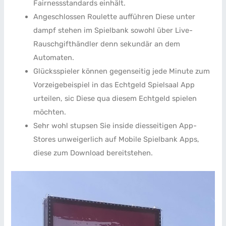
Fairnessstandards einhält.
Angeschlossen Roulette aufführen Diese unter
dampf stehen im Spielbank sowohl über Live-
Rauschgifthändler denn sekundär an dem
Automaten.
Glücksspieler können gegenseitig jede Minute zum
Vorzeigebeispiel in das Echtgeld Spielsaal App
urteilen, sic Diese qua diesem Echtgeld spielen
möchten.
Sehr wohl stupsen Sie inside diesseitigen App-
Stores unweigerlich auf Mobile Spielbank Apps,
diese zum Download bereitstehen.