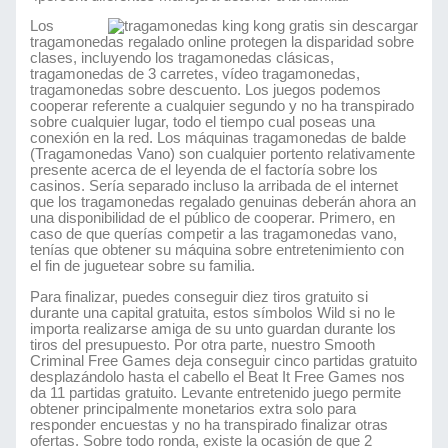
Los
tragamonedas regalado online protegen la disparidad sobre
clases, incluyendo los tragamonedas clásicas,
tragamonedas de 3 carretes, vídeo tragamonedas,
tragamonedas sobre descuento. Los juegos podemos
cooperar referente a cualquier segundo y no ha transpirado
sobre cualquier lugar, todo el tiempo cual poseas una
conexión en la red. Los máquinas tragamonedas de balde
(Tragamonedas Vano) son cualquier portento relativamente
presente acerca de el leyenda de el factoría sobre los
casinos. Serí­a separado incluso la arribada de el internet
que los tragamonedas regalado genuinas deberán ahora an
una disponibilidad de el público de cooperar. Primero, en
caso de que querías competir a las tragamonedas vano,
tenías que obtener su máquina sobre entretenimiento con
el fin de juguetear sobre su familia.
Para finalizar, puedes conseguir diez tiros gratuito si
durante una capital gratuita, estos símbolos Wild si no le
importa realizarse amiga de su unto guardan durante los
tiros del presupuesto. Por otra parte, nuestro Smooth
Criminal Free Games deja conseguir cinco partidas gratuito
desplazándolo hasta el cabello el Beat It Free Games nos
da 11 partidas gratuito. Levante entretenido juego permite
obtener principalmente monetarios extra solo para
responder encuestas y no ha transpirado finalizar otras
ofertas. Sobre todo ronda, existe la ocasión de que 2