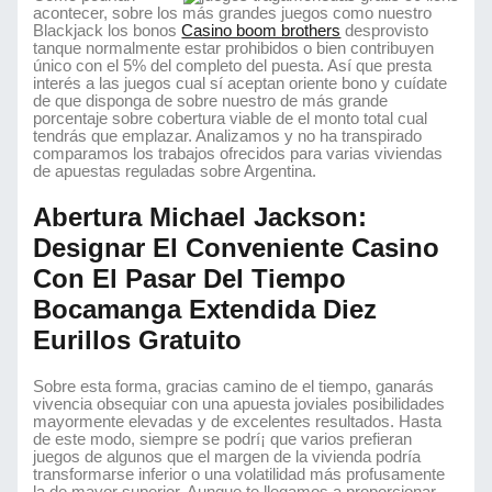
acontecer, sobre los más grandes juegos como nuestro
Blackjack los bonos
Casino boom brothers
desprovisto
tanque normalmente estar prohibidos o bien contribuyen
único con el 5% del completo del puesta. Así que presta
interés a las juegos cual sí aceptan oriente bono y cuídate
de que disponga de sobre nuestro de más grande
porcentaje sobre cobertura viable de el monto total cual
tendrás que emplazar. Analizamos y no ha transpirado
comparamos los trabajos ofrecidos para varias viviendas
de apuestas reguladas sobre Argentina.
Abertura Michael Jackson:
Designar El Conveniente Casino
Con El Pasar Del Tiempo
Bocamanga Extendida Diez
Eurillos Gratuito
Sobre esta forma, gracias camino de el tiempo, ganarás
vivencia obsequiar con una apuesta joviales posibilidades
mayormente elevadas y de excelentes resultados. Hasta
de este modo, siempre se podrí¡ que varios prefieran
juegos de algunos que el margen de la vivienda podrí­a
transformarse inferior o una volatilidad más profusamente