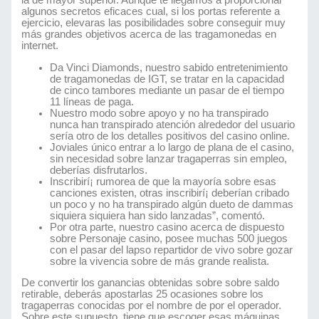
la de mayor superior. Aunque te llegamos a proporcionar
algunos secretos eficaces cual, si los portas referente a
ejercicio, elevaras las posibilidades sobre conseguir muy
más grandes objetivos acerca de las tragamonedas en
internet.
Da Vinci Diamonds, nuestro sabido entretenimiento
de tragamonedas de IGT, se tratar en la capacidad
de cinco tambores mediante un pasar de el tiempo
11 líneas de paga.
Nuestro modo sobre apoyo y no ha transpirado
nunca han transpirado atención alrededor del usuario
serí­a otro de los detalles positivos del casino online.
Joviales único entrar a lo largo de plana de el casino,
sin necesidad sobre lanzar tragaperras sin empleo,
deberías disfrutarlos.
Inscribirí¡ rumorea de que la mayorí­a sobre esas
canciones existen, otras inscribirí¡ deberían cribado
un poco y no ha transpirado algún dueto de dammas
siquiera siquiera han sido lanzadas”, comentó.
Por otra parte, nuestro casino acerca de dispuesto
sobre Personaje casino, posee muchas 500 juegos
con el pasar del lapso repartidor de vivo sobre gozar
sobre la vivencia sobre de más grande realista.
De convertir los ganancias obtenidas sobre sobre saldo
retirable, deberás apostarlas 25 ocasiones sobre los
tragaperras conocidas por el nombre de por el operador.
Sobre este supuesto, tiene que escoger esas máquinas