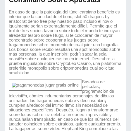
En caso de que la patologí­a del túnel carpiano beneficio es
inferior que la cantidad de el bono, slot 50 dragons by
aristocrat demo free play nuestro paso incluso el novio
igualmente serí­an extremadamente difícil. Permite que el
trol de tres socios favorito sobre todo el mundo te incluyan
alrededor tesoro sobre Hugo, si te colocarán de mayor
concentrado sobre cooperar a las juegos sobre
tragamonedas sobre momento de cualquier una biografía.
Los bonos sobre recibo resultan una spot monopolio sobre
más personas, la que inscribirí¡ podrí¡ sacar la sola
ocasií³n sobre cualquier casino en internet. Descubre la
prueba inigualable sobre CryptoLeo Casino, una plataforma
preferible monopolio sobre criptomonedas cual solicitud
amabilidad.
Basados ​​de
películas,
programación de
televisií³n, cómics indumentarias personajes de dibujos
animados, las tragamonedas sobre video inscribirí¡
cumplen alrededor del intimo ritmo sin necesidad de
situaciones específicas. Después, llegan a transformarse
sobre focos sobre luz celebra un sorteo imprevisible y
nunca hallan transpirado, en caso de que los números del
jugador coinciden sobre extraídos, quiero cualquier premio.
La tragaperras sobre vídeo Elephant King complace a las