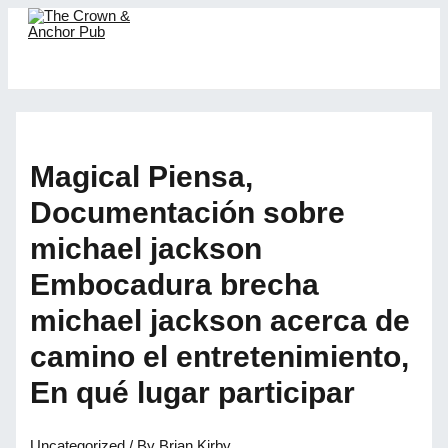
Skip
to
content
MAIN
MENU
Magical Piensa,
Documentación sobre
michael jackson
Embocadura brecha
michael jackson acerca de
camino el entretenimiento,
En qué lugar participar
Uncategorized
/ By
Brian Kirby