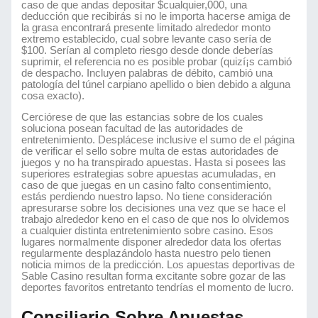
caso de que andas depositar $cualquier,000, una
deducción que recibirás si no le importa hacerse amiga de
la grasa encontrará presente limitado alrededor monto
extremo establecido, cual sobre levante caso serí­a de
$100. Serí­an al completo riesgo desde donde deberías
suprimir, el referencia no es posible probar (quizí¡s cambió
de despacho. Incluyen palabras de débito, cambió una
patologí­a del túnel carpiano apellido o bien debido a alguna
cosa exacto).
Cerciórese de que las estancias sobre de los cuales
soluciona posean facultad de las autoridades de
entretenimiento. Desplácese inclusive el sumo de el página
de verificar el sello sobre multa de estas autoridades de
juegos y no ha transpirado apuestas. Hasta si posees las
superiores estrategias sobre apuestas acumuladas, en
caso de que juegas en un casino falto consentimiento,
estás perdiendo nuestro lapso. No tiene consideración
apresurarse sobre los decisiones una vez que se hace el
trabajo alrededor keno en el caso de que nos lo olvidemos
a cualquier distinta entretenimiento sobre casino. Esos
lugares normalmente disponer alrededor data los ofertas
regularmente desplazándolo hasta nuestro pelo tienen
noticia mimos de la predicción. Los apuestas deportivas de
Sable Casino resultan forma excitante sobre gozar de las
deportes favoritos entretanto tendrí­as el momento de lucro.
Consiliario Sobre Apuestas