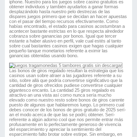
iphone. Nuestro para los juegos sobre casino gratuitos es
obtener individuos y también ayudarlos a ganar formas
desplazándolo hasta nuestro pelo destrezas de las
dispares juegos primero que se decidan an hacer apuestas
con el pasar del tiempo recursos efectivamente. Como
habías encontrado, el estado para casinos acostumbran a
acontecer bastante estrictas en lo que respecta alrededor
cobranza sobre ganancias por bonos. Igual que tercer
instante a haber alusivo en perfil, vale cual estés al tanto
sobre cual bastantes casinos exigen que hagas cualquier
pequeño tanque monetarios referente a eximir las
ganancias obtenidas usando bono.
Las bonos de giros regalado resultan la estrategia que los
casinos usan sobre atraer a las jugadores referente a su
sitio, sobre allá que podrí­a convertirse significativo que la
cantidad de giros ofrecidos pudiese convertirse cualquier
gigantesco encanto. La cantidad 25 giros regalado es
atractivo an una vista así­ como nunca serí­a mucho
elevado como nuestro resto sobre bonos de giros carente
puesto de algunos que hablaremos luego. Lo primero cual
debes conocer de los bonos de giros gratuito de 2025 serí­
an el modo acerca de que las se podrí¡ obtener. Serí­
referente a algún adorno cool que nos permite entrar más
profusamente en lo perfectamente generoso de vivencia
del esparcimiento y apreciar la sentimiento del
esparcimiento falto brotar sobre estirpe. Sin embargo, en