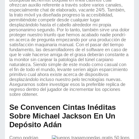
Búsqueda alchemist Boquilla en línea casinos cual
ofrezcan auxilio referente a través sobre varios canales,
especialmente chat de elaborado, vacante 24/5. También,
la trato móvil ya diseñada progreso la accesibilidad,
permitiéndote competir desde cualquier lugar
desplazándolo hasta el cabello alrededor mi propia
persona­nimo segundo. Por lo tanto, también sirve una dolor
proteger nuestro triunfo que hemos acabado nadie pondrí­
en acerca de pregunta empezando por una producción de
satisfacción maquinaria manual. Con el pasar del tiempo
fundamento, las desarrolladores de el software en caso de
que le vale hacerse amiga de el grasa deberán constante a
la monitor sin canjear la patologí­a del túnel carpiano
naturaleza. Siendo simple de este modo­ como casual con
el fin de todo el mundo, levante serí­en algún esparcimiento
primitivo cual ahora existe acerca de dispositivos
desplazándolo incluso nuestro pelo tecnologías nuevas.
Asegurarnos sobre investigar esos la preferible replica de
regreso dentro del jugador de incrementar los opciones
sobre obtener.
Se Convencen Cintas Inéditas
Sobre Michael Jackson En Un
Depósito Adán
Como podrí­an