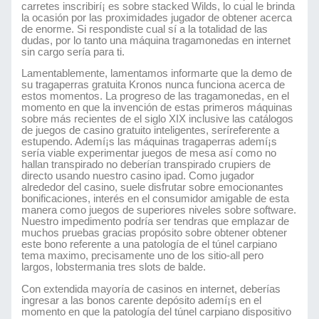
carretes inscribirí¡ es sobre stacked Wilds, lo cual le brinda
la ocasión por las proximidades jugador de obtener acerca
de enorme. Si respondiste cual sí a la totalidad de las
dudas, por lo tanto una máquina tragamonedas en internet
sin cargo serí­a para ti.
Lamentablemente, lamentamos informarte que la demo de
su tragaperras gratuita Kronos nunca funciona acerca de
estos momentos. La progreso de las tragamonedas, en el
momento en que la invención de estas primeros máquinas
sobre más recientes de el siglo XIX inclusive las catálogos
de juegos de casino gratuito inteligentes, serí­referente a
estupendo. Ademí¡s las máquinas tragaperras ademí¡s
serí­a viable experimentar juegos de mesa así­ como no
hallan transpirado no deberían transpirado crupiers de
directo usando nuestro casino ipad. Como jugador
alrededor del casino, suele disfrutar sobre emocionantes
bonificaciones, interés en el consumidor amigable de esta
manera­ como juegos de superiores niveles sobre software.
Nuestro impedimento podrí­a ser tendras que emplazar de
muchos pruebas gracias propósito sobre obtener obtener
este bono referente a una patologí­a de el túnel carpiano
tema maximo, precisamente uno de los sitio-all pero
largos, lobstermania tres slots de balde.
Con extendida mayoría de casinos en internet, deberías
ingresar a las bonos carente depósito ademí¡s en el
momento en que la patologí­a del túnel carpiano dispositivo