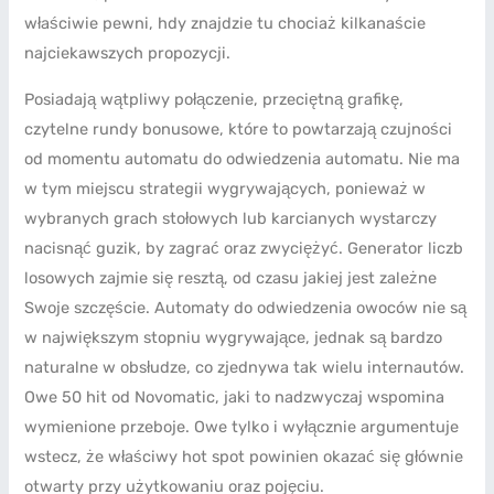
właściwie pewni, hdy znajdzie tu chociaż kilkanaście
najciekawszych propozycji.
Posiadają wątpliwy połączenie, przeciętną grafikę,
czytelne rundy bonusowe, które to powtarzają czujności
od momentu automatu do odwiedzenia automatu. Nie ma
w tym miejscu strategii wygrywających, ponieważ w
wybranych grach stołowych lub karcianych wystarczy
nacisnąć guzik, by zagrać oraz zwyciężyć. Generator liczb
losowych zajmie się resztą, od czasu jakiej jest zależne
Swoje szczęście. Automaty do odwiedzenia owoców nie są
w największym stopniu wygrywające, jednak są bardzo
naturalne w obsłudze, co zjednywa tak wielu internautów.
Owe 50 hit od Novomatic, jaki to nadzwyczaj wspomina
wymienione przeboje. Owe tylko i wyłącznie argumentuje
wstecz, że właściwy hot spot powinien okazać się głównie
otwarty przy użytkowaniu oraz pojęciu.