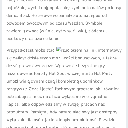
najpóźniejszych i najpopularniejszych automatów po klasy
demo. Black Horse owe wspaniały automat spośród
powodem owocowym od czasu Wazdan. Symbole
zawierają owoce (wiśnie, cytryny, śliwki), siódemki,
podkowy oraz czarne konie.
Przypadłością może stać
się deficyt dzisiejszych możliwości bonusowych, a także
dosyć prawdziwy złącze. Wprawdzie bezpłatne gry
hazardowe automaty Hot Spot w całej nurtu Hot Party
umożliwiają dynamiczną i kompletną upominkow
rozgrywkę. Jeżeli jesteś fachowym graczem jak i również
potrzebujesz mieć na afiszu wyłącznie w oryginalne
kapitał, albo odpowiedzialny w swojej pracach nad
produktem. Pamiętaj, hdy hazard sieciowy jest dostępny
wyłącznie dla osób, jakie zdobyły pełnoletność. Przydziel
odgórnie konkretną kwotę, którą zechcesz przekazać w