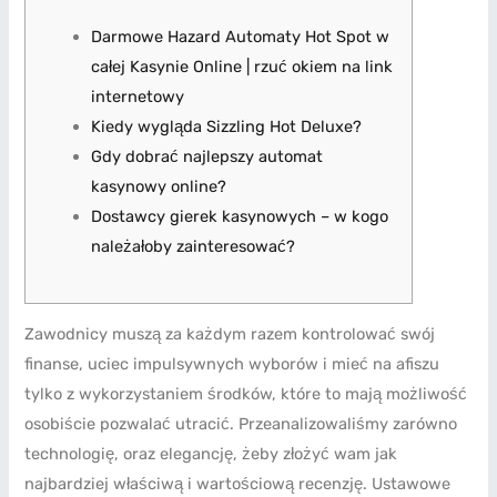
Darmowe Hazard Automaty Hot Spot w
całej Kasynie Online | rzuć okiem na link
internetowy
Kiedy wygląda Sizzling Hot Deluxe?
Gdy dobrać najlepszy automat
kasynowy online?
Dostawcy gierek kasynowych – w kogo
należałoby zainteresować?
Zawodnicy muszą za każdym razem kontrolować swój
finanse, uciec impulsywnych wyborów i mieć na afiszu
tylko z wykorzystaniem środków, które to mają możliwość
osobiście pozwalać utracić. Przeanalizowaliśmy zarówno
technologię, oraz elegancję, żeby złożyć wam jak
najbardziej właściwą i wartościową recenzję. Ustawowe