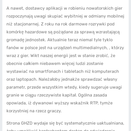
A nawet, dostawcy aplikacji w robieniu nowatorskich gier
rozpoczynają uwagi skupiać wybitniej w odmiany mobilnej
niż stacjonarnej. Z roku na rok darmowe rozrywki pod
komórkę hazardowe są pożądane za sprawą wzrastającą
gromadę jednostek. Aktualnie teraz niemal tyle tyklo
fanów w polsce jest na urządzeń multimedialnych, , którzy
wraz z gier. Wikt naszej energii jest w stanie zrobić, że
obecnie całkiem niebawem więcej ludzi zostanie
wystawiać na smartfonach i tabletach niż komputerach
oraz laptopach. Należałoby jednakże sprawdzać własny
parametr, przede wszystkim wtedy, kiedy sugeruje uwagi
granie w ciągu rzeczywiste kapitał. Ogólna zasada
opowiada, iż dywanowi wyższy wskaźnik RTP, tymże
korzystniej na rzecz graczy.
Strona GHZD wydaje się być systematycznie uaktualniana,
żeby umożliwić kontrahentom dostęp do odwiedzenia