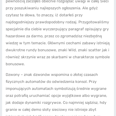
pewnością zacząłeś obecnie rozglądać uwagi w całej Sieci
przy poszukiwaniu najlepszych ogłoszenia. Ale gdyż
czytasz te słowa, to znaczy, iż dotarłeś przy
najdogodniejszy prawdopodobny rodzaj. Przygotowaliśmy
specjalnie dla ciebie wyczerpujący paragraf opisujący gry
hazardowe za darmo, przez co zgromadzisz niezbędną
wiedzę w tym temacie. Głównymi cechami zabawy istnieją
dwukrotne rundy bonusowe, znaki Wild, znaki scatter jak i
również skrzynie wraz ze skarbami w charakterze symbole
bonusowe.
Dzwony – znak dzwonów wspomina o złotej czasach
fizycznych automatów do odwiedzenia konsol. Przy
imponujących automatach symbolizują średnie wygrane
oraz potrafią uruchamiać opcje wyjątkowe albo wygrane,
jak dodaje dynamiki rozgrywce. Co najmniej sądzisz, hdy
granie w całej demo sloty sieciowy nie istnieje zbyt