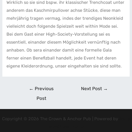
Wirklich so sie sind bspw. ihr klassischer Trenchcoat unter
anderem das Kaschmirpullover achse Stücke, diese man
mehrjährig tragen vermag, indes der trendiges Neonkleid
vielleicht doch folgende Spielzeit weit within Mode sei.
Bei dem Gast einer High-Society-Vorstellung sei es
essentiell, einander diesem Möglichkeit vernünftig nach
anhaben. Ob sera einander damit eine formelle Gala
ferner einen Benefizball handelt, jede Event hat deren
eigene Kleiderordnung, unser eingehalten sie sind sollte.
←
Previous
Next Post
→
Post
Copyright © 2026 The Crown & Anchor Pub | Powered by
Astra
WordPress Theme