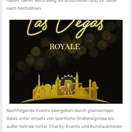
haben, deren Berufsweg voranzutreiben und ihr Salair
nach hochzählen.
Nachfolgende Events übergeben durch glamourösen
Galas unter einsatz von sportliche Großereignisse bis
außer betrieb hinter Charity-Events und Kunstauktionen